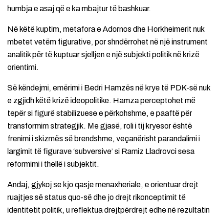
humbja e asaj që e ka mbajtur të bashkuar.
Në këtë kuptim, metafora e Adornos dhe Horkheimerit nuk
mbetet vetëm figurative, por shndërrohet në një instrument
analitik për të kuptuar sjelljen e një subjekti politik në krizë
orientimi.
Së këndejmi, emërimi i Bedri Hamzës në krye të PDK-së nuk
e zgjidh këtë krizë ideopolitike. Hamza perceptohet më
tepër si figurë stabilizuese e përkohshme, e paaftë për
transformim strategjik. Me gjasë, roli i tij kryesor është
frenimi i skizmës së brendshme, veçanërisht parandalimi i
largimit të figurave ‘subversive’ si Ramiz Lladrovci sesa
reformimi i thellë i subjektit.
Andaj, gjykoj se kjo qasje menaxheriale, e orientuar drejt
ruajtjes së status quo-së dhe jo drejt rikonceptimit të
identitetit politik, u reflektua drejtpërdrejt edhe në rezultatin