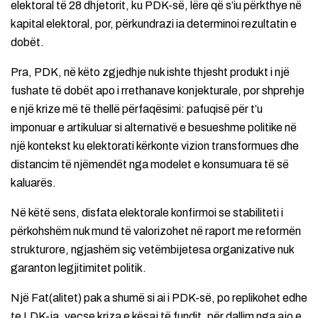
elektoral të 28 dhjetorit, ku PDK-së, lëre që s’iu përkthye në
kapital elektoral, por, përkundrazi ia determinoi rezultatin e
dobët.
Pra, PDK, në këto zgjedhje nuk ishte thjesht produkt i një
fushate të dobët apo i rrethanave konjekturale, por shprehje
e një krize më të thellë përfaqësimi: pafuqisë për t’u
imponuar e artikuluar si alternativë e besueshme politike në
një kontekst ku elektorati kërkonte vizion transformues dhe
distancim të njëmendët nga modelet e konsumuara të së
kaluarës.
Në këtë sens, disfata elektorale konfirmoi se stabiliteti i
përkohshëm nuk mund të valorizohet në raport me reformën
strukturore, ngjashëm siç vetëmbijetesa organizative nuk
garanton legjitimitet politik.
Një Fat(alitet) pak a shumë si ai i PDK-së, po replikohet edhe
te LDK-ja, veçse kriza e kësaj të fundit, për dallim nga ajo e