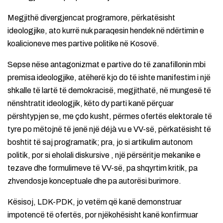
Megjithë divergjencat programore, përkatësisht
ideologjike, ato kurrë nuk paraqesin hendek në ndërtimin e
koalicioneve mes partive politike në Kosovë.
Sepse nëse antagonizmat e partive do të zanafillonin mbi
premisa ideologjike, atëherë kjo do të ishte manifestim i një
shkalle të lartë të demokracisë, megjithatë, në mungesë të
nënshtratit ideologjik, këto dy parti kanë përçuar
përshtypjen se, me çdo kusht, përmes ofertës elektorale të
tyre po mëtojnë të jenë një déjà vu e VV-së, përkatësisht të
boshtit të saj programatik; pra, jo si artikulim autonom
politik, por si eholali diskursive , një përsëritje mekanike e
tezave dhe formulimeve të VV-së, pa shqyrtim kritik, pa
zhvendosje konceptuale dhe pa autorësi burimore.
Kësisoj, LDK-PDK, jo vetëm që kanë demonstruar
impotencë të ofertës, por njëkohësisht kanë konfirmuar