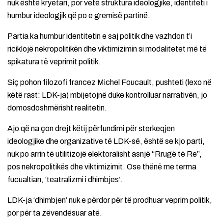
nuk është kryetari, por vetë struktura ideologjike, identiteti i
humbur ideologjik që po e gremisë partinë.
Partia ka humbur identitetin e saj politik dhe vazhdon t’i
riciklojë nekropolitikën dhe viktimizimin si modalitetet më të
spikatura të veprimit politik.
Siç pohon filozofi francez Michel Foucault, pushteti (lexo në
këtë rast: LDK-ja) mbijetojnë duke kontrolluar narrativën, jo
domosdoshmërisht realitetin.
Ajo që na çon drejt këtij përfundimi për sterkeqjen
ideologjike dhe organizative të LDK-së, është se kjo parti,
nuk po arrin të utilitizojë elektoralisht asnjë “Rrugë të Re”,
pos nekropolitikës dhe viktimizimit. Ose thënë me terma
fucualtian, ‘teatralizmi i dhimbjes’.
LDK-ja ‘dhimbjen’ nuk e përdor për të prodhuar veprim politik,
por për ta zëvendësuar atë.