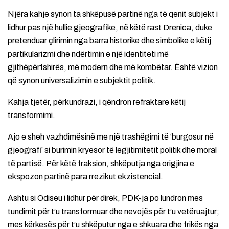
Njëra kahje synon ta shkëpusë partinë nga të qenit subjekt i
lidhur pas një hullie gjeografike, në këtë rast Drenica, duke
pretenduar çlirimin nga barra historike dhe simbolike e këtij
partikularizmi dhe ndërtimin e një identiteti më
gjithëpërfshirës, më modern dhe më kombëtar. Është vizion
që synon universalizimin e subjektit politik.
Kahja tjetër, përkundrazi, i qëndron refraktare këtij
transformimi.
Ajo e sheh vazhdimësinë me një trashëgimi të ‘burgosur në
gjeografi’ si burimin kryesor të legjitimitetit politik dhe moral
të partisë. Për këtë fraksion, shkëputja nga origjina e
ekspozon partinë para rrezikut ekzistencial.
Ashtu si Odiseu i lidhur për direk, PDK-ja po lundron mes
tundimit për t’u transformuar dhe nevojës për t’u vetëruajtur;
mes kërkesës për t’u shkëputur nga e shkuara dhe frikës nga