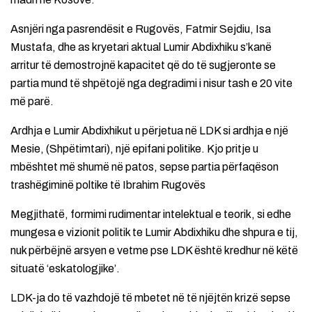
Asnjëri nga pasrendësit e Rugovës, Fatmir Sejdiu, Isa
Mustafa, dhe as kryetari aktual Lumir Abdixhiku s’kanë
arritur të demostrojnë kapacitet që do të sugjeronte se
partia mund të shpëtojë nga degradimi i nisur tash e 20 vite
më parë.
Ardhja e Lumir Abdixhikut u përjetua në LDK si ardhja e një
Mesie, (Shpëtimtari), një epifani politike. Kjo pritje u
mbështet më shumë në patos, sepse partia përfaqëson
trashëgiminë poltike të Ibrahim Rugovës
Megjithatë, formimi rudimentar intelektual e teorik, si edhe
mungesa e vizionit politik te Lumir Abdixhiku dhe shpura e tij,
nuk përbëjnë arsyen e vetme pse LDK është kredhur në këtë
situatë ‘eskatologjike’.
LDK-ja do të vazhdojë të mbetet në të njëjtën krizë sepse