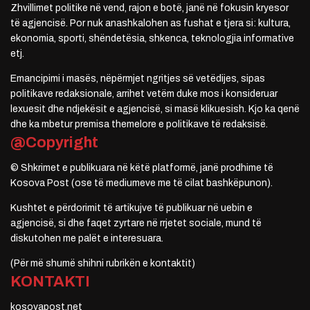
Zhvillimet politike në vend, rajon e botë, janë në fokusin kryesor
të agjencisë. Por nuk anashkalohen as fushat e tjera si: kultura,
ekonomia, sporti, shëndetësia, shkenca, teknologjia informative
etj.
Emancipimi i masës, nëpërmjet ngritjes së vetëdijes, sipas
politikave redaksionale, arrihet vetëm duke mos i konsideruar
lexuesit dhe ndjekësit e agjencisë, si masë klikuesish. Kjo ka qenë
dhe ka mbetur premisa themelore e politikave të redaksisë.
@Copyright
© Shkrimet e publikuara në këtë platformë, janë prodhime të
Kosova Post (ose të mediumeve me të cilat bashkëpunon).
Kushtet e përdorimit të artikujve të publikuar në uebin e
agjencisë, si dhe faqet zyrtare në rrjetet sociale, mund të
diskutohen me palët e interesuara.
(Për më shumë shihni rubrikën e kontaktit)
KONTAKTI
kosovapost.net