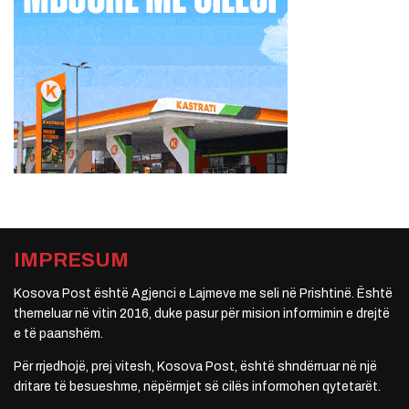
IMPRESUM
Kosova Post është Agjenci e Lajmeve me seli në Prishtinë. Është
themeluar në vitin 2016, duke pasur për mision informimin e drejtë
e të paanshëm.
Për rrjedhojë, prej vitesh, Kosova Post, është shndërruar në një
dritare të besueshme, nëpërmjet së cilës informohen qytetarët.