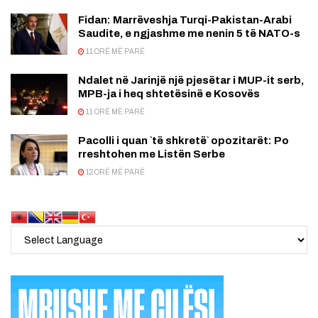
Fidan: Marrëveshja Turqi-Pakistan-Arabi
Saudite, e ngjashme me nenin 5 të NATO-s
11 ORË MË PARË
Ndalet në Jarinjë një pjesëtar i MUP-it serb,
MPB-ja i heq shtetësinë e Kosovës
11 ORË MË PARË
Pacolli i quan `të shkretë` opozitarët: Po
rreshtohen me Listën Serbe
12 ORË MË PARË