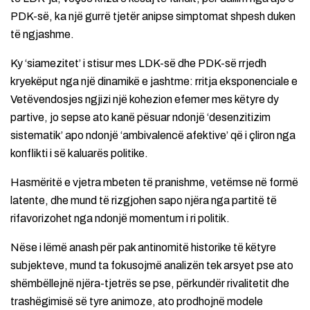
PDK-së, ka një gurrë tjetër anipse simptomat shpesh duken
të ngjashme.
Ky ‘siamezitet’ i stisur mes LDK-së dhe PDK-së rrjedh
kryekëput nga një dinamikë e jashtme: rritja eksponenciale e
Vetëvendosjes ngjizi një kohezion efemer mes këtyre dy
partive, jo sepse ato kanë pësuar ndonjë ‘desenzitizim
sistematik’ apo ndonjë ‘ambivalencë afektive’ që i çliron nga
konflikti i së kaluarës politike.
Hasmëritë e vjetra mbeten të pranishme, vetëmse në formë
latente, dhe mund të rizgjohen sapo njëra nga partitë të
rifavorizohet nga ndonjë momentum i ri politik.
Nëse i lëmë anash për pak antinomitë historike të këtyre
subjekteve, mund ta fokusojmë analizën tek arsyet pse ato
shëmbëllejnë njëra-tjetrës se pse, përkundër rivalitetit dhe
trashëgimisë së tyre animoze, ato prodhojnë modele