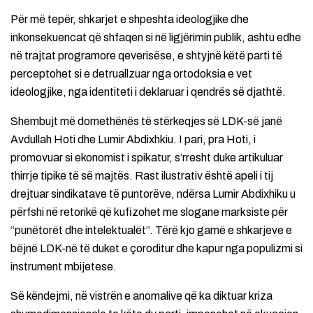
Për më tepër, shkarjet e shpeshta ideologjike dhe
inkonsekuencat që shfaqen si në ligjërimin publik, ashtu edhe
në trajtat programore qeverisëse, e shtyjnë këtë parti të
perceptohet si e detruallzuar nga ortodoksia e vet
ideologjike, nga identiteti i deklaruar i qendrës së djathtë.
Shembujt më domethënës të stërkeqjes së LDK-së janë
Avdullah Hoti dhe Lumir Abdixhkiu. I pari, pra Hoti, i
promovuar si ekonomist i spikatur, s’rresht duke artikuluar
thirrje tipike të së majtës. Rast ilustrativ është apeli i tij
drejtuar sindikatave të puntorëve, ndërsa Lumir Abdixhiku u
përfshi në retorikë që kufizohet me slogane marksiste për
“punëtorët dhe intelektualët”. Tërë kjo gamë e shkarjeve e
bëjnë LDK-në të duket e çoroditur dhe kapur nga populizmi si
instrument mbijetese.
Së këndejmi, në vistrën e anomalive që ka diktuar kriza