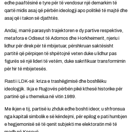
edhe paaftësinë e tyre për të vendosur një demarkim të
qartë midis asaj që përbën ideologji apo politikë të majtë dhe
asaj që i takon së djathtës.
Andaj, marrë parasysh trajektoren e dy partive respektive,
metafora e Odiseut të Adornos dhe Horkheimerit, njeriu i
lidhur për direk për të mbijetuar, përshkruan saktësisht
partitë që përpiqen të shpëtojnë veten duke u lidhur pas
figurës së një lideri të vetëm, duke sakrifikuar transformimin
për hir të mbijetesës.
Rasti i LDK-së: kriza e trashëgimisë dhe boshllëku
ideologjik. Ikja e Rugovës përbën pikë kthesë historike për
partinë që u themelua në vitin 1989.
Me ikjen e tij, partisë iu zhduk edhe boshti ideor, u shfronsua
nga kapitali simbolik e së këndejmi, për epilog e pati humbjen
e hegjemonisë së të qenit subjekti me elektoratin më të
madh në Kosovë.