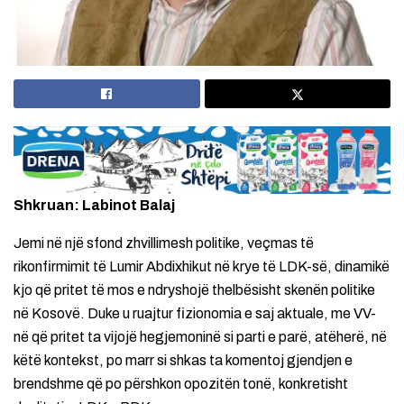
Shkruan: Labinot Balaj
Jemi në një sfond zhvillimesh politike, veçmas të
rikonfirmimit të Lumir Abdixhikut në krye të LDK-së, dinamikë
kjo që pritet të mos e ndryshojë thelbësisht skenën politike
në Kosovë. Duke u ruajtur fizionomia e saj aktuale, me VV-
në që pritet ta vijojë hegjemoninë si parti e parë, atëherë, në
këtë kontekst, po marr si shkas ta komentoj gjendjen e
brendshme që po përshkon opozitën tonë, konkretisht