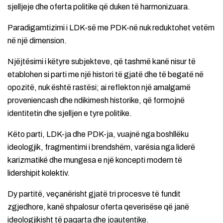
sjelljeje dhe oferta politike që duken të harmonizuara.
Paradigamtizimi i LDK-së me PDK-në nuk reduktohet vetëm
në një dimension.
Njëjtësimi i këtyre subjekteve, që tashmë kanë nisur të
etablohen si parti me një histori të gjatë dhe të begatë në
opozitë, nuk është rastësi; ai reflekton një amalgamë
proveniencash dhe ndikimesh historike, që formojnë
identitetin dhe sjelljen e tyre politike.
Këto parti, LDK-ja dhe PDK-ja, vuajnë nga boshllëku
ideologjik, fragmentimi i brendshëm, varësia nga liderë
karizmatikë dhe mungesa e një koncepti modern të
lidershipit kolektiv.
Dy partitë, veçanërisht gjatë tri procesve të fundit
zgjedhore, kanë shpalosur oferta qeverisëse që janë
ideologjikisht të paqarta dhe joautentike.