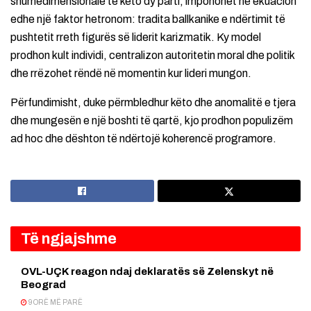
shumedimensionale te këto dy parti, imponohet në ekuacion
edhe një faktor hetronom: tradita ballkanike e ndërtimit të
pushtetit rreth figurës së liderit karizmatik. Ky model
prodhon kult individi, centralizon autoritetin moral dhe politik
dhe rrëzohet rëndë në momentin kur lideri mungon.
Përfundimisht, duke përmbledhur këto dhe anomalitë e tjera
dhe mungesën e një boshti të qartë, kjo prodhon populizëm
ad hoc dhe dështon të ndërtojë koherencë programore.
Të ngjajshme
OVL-UÇK reagon ndaj deklaratës së Zelenskyt në
Beograd
9 ORË MË PARË