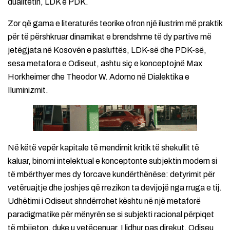
dualitetin, LDK e PDK.
Zor që gama e literaturës teorike ofron një ilustrim më praktik
për të përshkruar dinamikat e brendshme të dy partive më
jetëgjata në Kosovën e pasluftës, LDK-së dhe PDK-së,
sesa metafora e Odiseut, ashtu siç e konceptojnë Max
Horkheimer dhe Theodor W. Adorno në Dialektika e
Iluminizmit.
Në këtë vepër kapitale të mendimit kritik të shekullit të
kaluar, binomi intelektual e konceptonte subjektin modern si
të mbërthyer mes dy forcave kundërthënëse: detyrimit për
vetëruajtje dhe joshjes që rrezikon ta devijojë nga rruga e tij.
Udhëtimi i Odiseut shndërrohet kështu në një metaforë
paradigmatike për mënyrën se si subjekti racional përpiqet
të mbijeton, duke u vetëcenuar. I lidhur pas direkut, Odiseu