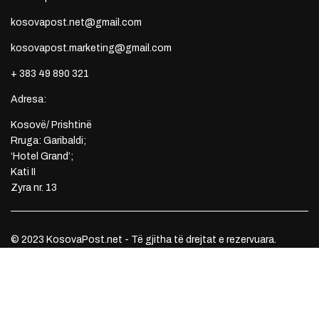
kosovapost.net@gmail.com
kosovapost.marketing@gmail.com
+ 383 49 890 321
Adresa:
Kosovë/ Prishtinë
Rruga: Garibaldi;
‘Hotel Grand’;
Kati II
Zyra nr. 13
© 2023 KosovaPost.net - Të gjitha të drejtat e rezervuara.