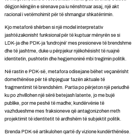
dëgjon këngën e sirenave pa iu nënshtruar asaj, një akt
racional i vetëmohimit për të shmangur shkatërrimin.
Kjo metaforë shërben si një model interpretativ
jashtëzakonisht funksional për të kuptuar mënyrën se si
LDK-ja dhe PDK-ja ‘lundrojnë’ mes presioneve të brendshme
dhe të jashtme, duke u përpjekur njëkohësisht të ruajnë
identitetin, pushtetin dhe hegjemoninë mbi tregimin politik.
Në rastin e PDK-së, metafora odisejane bëhet veçanërisht
domethënëse për të shpjeguar fazën aktuale të
fragmentimit të brendshëm. Partia po përjeton një periudhë
ku po zhvillohen një sërë betejash latente, jo me bujë
publike, por me peshë të madhe; kundërvënie të
vazhdueshme mes fraksioneve që antagonizohen rreth
projektimit të identitetit të ardhshëm të subjektit politik.
Brenda PDK-së artikulohen qartë dy vizione kundërthënëse.