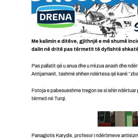
Me kalimin e ditëve, gjithnjë e më shumë in
dalin në dritë pas tërmetit të dyfishtë shkatë
Pas pallatit që u anua dhe u rrëzua anash dhe ndër
Antijamanit, tashmë shihen ndërtesa që kanë “zba
Fotoja e pabesueshme tregon se si ishin ndërtuar p
tërmeti në Turqi.
Panagiotis Karydis, profesor i ndërtimeve antisiz