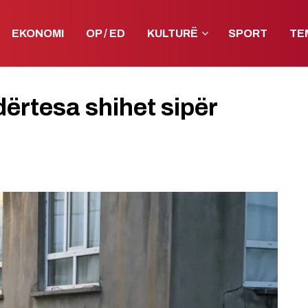
EKONOMI
OP / ED
KULTURË
SPORT
TE
dërtesa shihet sipër