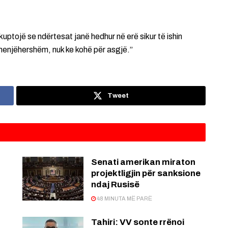
ptojë se ndërtesat janë hedhur në erë sikur të ishin
 menjëhershëm, nuk ke kohë për asgjë.”
Tweet
Senati amerikan miraton
projektligjin për sanksione
ndaj Rusisë
48 MINUTA MË PARË
:
Tahiri: VV sonte rrënoi