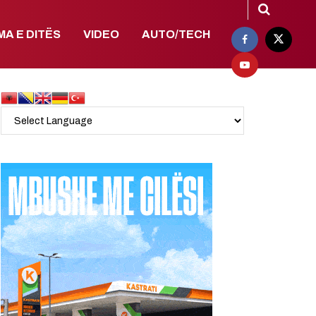
MA E DITËS
VIDEO
AUTO/TECH