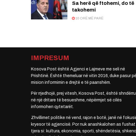
Sa herë që ftohemi, do të
takohemi
10 ORË MË PARË
IMPRESUM
Kosova Post është Agjenci e Lajmeve me seli në
Prishtinë. Është themeluar në vitin 2016, duke pasur pë
mision informimin e drejtë e të paanshëm.
Për rrjedhojë, prej vitesh, Kosova Post, është shndërru
në një dritare të besueshme, nëpërmjet së cilës
informohen qytetarët.
Zhvillimet politike në vend, rajon e botë, janë në fokusi
kryesor të agjencisë. Por nuk anashkalohen as fushat
tjera si: kultura, ekonomia, sporti, shëndetësia, shkenc