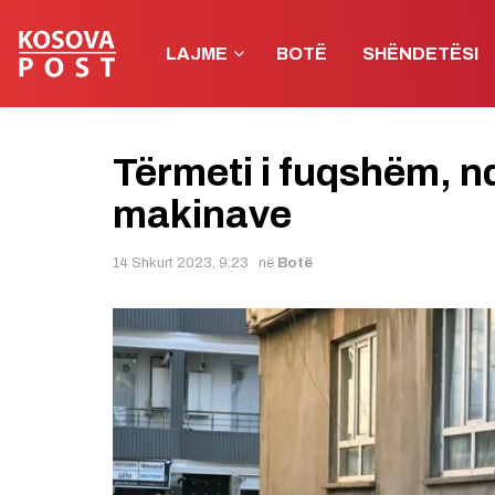
LAJME
BOTË
SHËNDETËSI
Tërmeti i fuqshëm, n
makinave
14 Shkurt 2023, 9:23
në
Botë