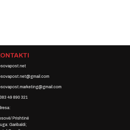
KONTAKTI
osovapost.net
osovapost.net@gmail.com
osovapost.marketing@gmail.com
383 49 890 321
dresa:
sovë/ Prishtinë
uga: Garibaldi;