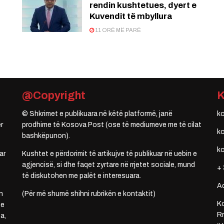
rendin kushtetues, dyert e
Kuvendit të mbyllura
11 ORË MË PARË
@Copyright
© Shkrimet e publikuara në këtë platformë, janë
k
r
prodhime të Kosova Post (ose të mediumeve me të cilat
k
bashkëpunon).
k
ar
Kushtet e përdorimit të artikujve të publikuar në uebin e
agjencisë, si dhe faqet zyrtare në rrjetet sociale, mund
+ 
të diskutohen me palët e interesuara.
A
n
(Për më shumë shihni rubrikën e kontaktit)
Ko
 e
Rr
a,