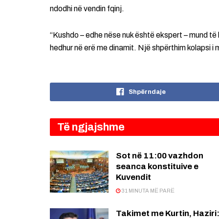
ndodhi në vendin fqinj.
“Kushdo – edhe nëse nuk është ekspert – mund të ku
hedhur në erë me dinamit. Një shpërthim kolapsi i
Shpërndaje
Të ngjajshme
Sot në 11:00 vazhdon
seanca konstituive e
Kuvendit
31 MINUTA MË PARË
Takimet me Kurtin, Haziri