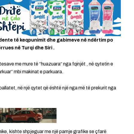
cidente të keqpunimit dhe gabimeve në ndërtim po
rrues në Turqi dhe Siri .
tesave me mure të “huazuara” nga fqinjët , në qytetin e
rkuar” mbi makinat e parkuara.
allatet, në një qytet që është një nga më të prekurit nga
mike, kishte shpjeguar me një pamje grafike se çfarë