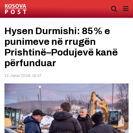
Hysen Durmishi: 85% e
punimeve në rrugën
Prishtinë–Podujevë kanë
përfunduar
13 Janar 2026, 18:47