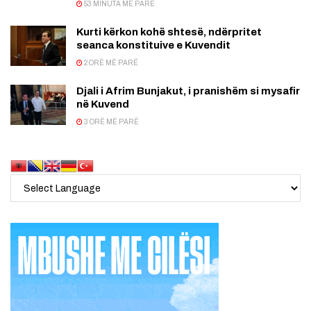
53 MINUTA MË PARË
Kurti kërkon kohë shtesë, ndërpritet
seanca konstituive e Kuvendit
2 ORË MË PARË
Djali i Afrim Bunjakut, i pranishëm si mysafir
në Kuvend
3 ORË MË PARË