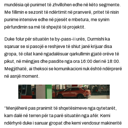
mundësia që punimet të zhvillohen edhe në këto segmente.
Me fillimin e sezonit të ndërtimit në pranverë, pritet të nisin
punime intensive edhe në pjesët e mbetura, me synim
përfundimin sa më të shpejtë të projektit.
Duke folur për situatën te by-pass-i i urës, Durmishi ka
sqaruar se si pasojë e reshjeve të shiut janë krijuar disa
gropa, të cilat kanë ngadalësuar qarkullimin gjatë orëve të
pikut, në mëngjes dhe pasdite nga ora 16:00 deri në 18:00.
Megjithatë, ai theksoi se komunikacioni nuk është ndërprerë
në asnjë moment.
“Menjëherë pas pranimit të shqetësimeve nga qytetarët,
kam dalë në terren për ta parë situatën nga afër. Kemi
ndërhyrë duke i sanuar gropat dhe kemi vendosur makineritë