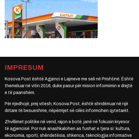
IMPRESUM
Kosova Post është Agjenci e Lajmeve me seli në Prishtinë. Është
themeluar në vitin 2016, duke pasur për mision informimin e drejtë
e të paanshëm.
Për rrjedhojë, prej vitesh, Kosova Post, është shndërruar në një
dritare të besueshme, nëpërmjet së cilës informohen qytetarët.
Zhvillimet politike në vend, rajon e botë, janë në fokusin kryesor
të agjencisë. Por nuk anashkalohen as fushat e tjera si: kultura,
ekonomia, sporti, shëndetësia, shkenca, teknologjia informative