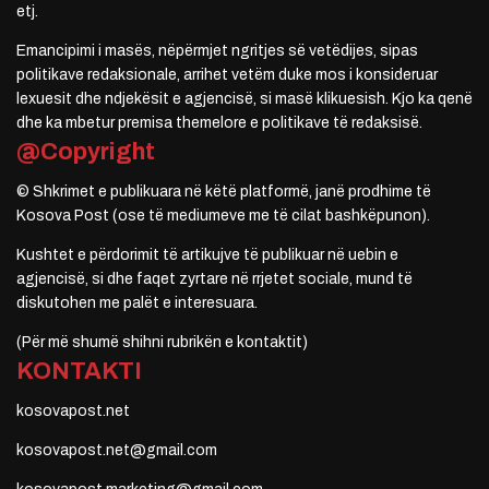
etj.
Emancipimi i masës, nëpërmjet ngritjes së vetëdijes, sipas
politikave redaksionale, arrihet vetëm duke mos i konsideruar
lexuesit dhe ndjekësit e agjencisë, si masë klikuesish. Kjo ka qenë
dhe ka mbetur premisa themelore e politikave të redaksisë.
@Copyright
© Shkrimet e publikuara në këtë platformë, janë prodhime të
Kosova Post (ose të mediumeve me të cilat bashkëpunon).
Kushtet e përdorimit të artikujve të publikuar në uebin e
agjencisë, si dhe faqet zyrtare në rrjetet sociale, mund të
diskutohen me palët e interesuara.
(Për më shumë shihni rubrikën e kontaktit)
KONTAKTI
kosovapost.net
kosovapost.net@gmail.com