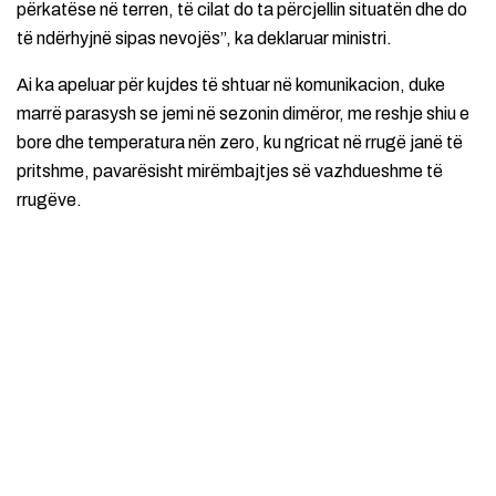
përkatëse në terren, të cilat do ta përcjellin situatën dhe do
të ndërhyjnë sipas nevojës”, ka deklaruar ministri.
Ai ka apeluar për kujdes të shtuar në komunikacion, duke
marrë parasysh se jemi në sezonin dimëror, me reshje shiu e
bore dhe temperatura nën zero, ku ngricat në rrugë janë të
pritshme, pavarësisht mirëmbajtjes së vazhdueshme të
rrugëve.