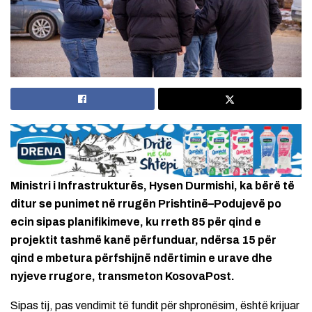
Ministri i Infrastrukturës, Hysen Durmishi, ka bërë të
ditur se punimet në rrugën Prishtinë–Podujevë po
ecin sipas planifikimeve, ku rreth 85 për qind e
projektit tashmë kanë përfunduar, ndërsa 15 për
qind e mbetura përfshijnë ndërtimin e urave dhe
nyjeve rrugore, transmeton KosovaPost.
Sipas tij, pas vendimit të fundit për shpronësim, është krijuar