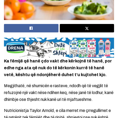
Ka fëmijë që hanë çdo vakt dhe kërkojnë të hanë, por
edhe nga ata që nuk do të kërkonin kurrë të hanë
vetë, kështu që ndonjëherë duhet t’u kujtohet kjo.
Megjithatë, në shumicën e rasteve, ndodh që të vegjlit të
refuzojnë një vakt nëse ndihen keq, nëse janë të lodhur, kanë
dhimbje ose thjesht nuk kanë uri të mjaftueshme.
Nutricionistja Taylor Arnold, e cila merret me çrregullimet e
të ngrënit tek fëmijët dhe të rinjtë, shpjegoi pse nuk është