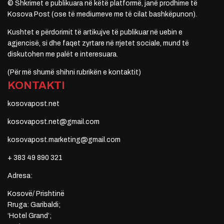
© Shkrimet e publikuara në këtë platformë, janë prodhime të
Kosova Post (ose të mediumeve me të cilat bashkëpunon).
Kushtet e përdorimit të artikujve të publikuar në uebin e
agjencisë, si dhe faqet zyrtare në rrjetet sociale, mund të
diskutohen me palët e interesuara.
(Për më shumë shihni rubrikën e kontaktit)
KONTAKTI
kosovapost.net
kosovapost.net@gmail.com
kosovapost.marketing@gmail.com
+ 383 49 890 321
Adresa:
Kosovë/ Prishtinë
Rruga: Garibaldi;
‘Hotel Grand’;