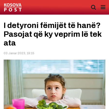
I detyroni fëmijët të hanë?
Pasojat që ky veprim lë tek
ata
03 Janar 2023, 19:15