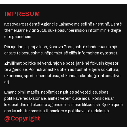
IMPRESUM
Kosova Post është Agjenci e Lajmeve me seli në Prishtinë. Është
themeluar në vitin 2016, duke pasur për mision informimin e drejtë
e të paanshëm.
Për rrjedhojë, prej vitesh, Kosova Post, është shndërruar në një
dritare të besueshme, nëpërmjet së cilës informohen qytetarët.
Zhvillimet politike në vend, rajon e botë, janë në fokusin kryesor
të agjencisë. Por nuk anashkalohen as fushat e tjera si: kultura,
ekonomia, sporti, shëndetësia, shkenca, teknologjia informative
etj.
Emancipimi i masës, nëpërmjet ngritjes së vetëdijes, sipas
politikave redaksionale, arrihet vetëm duke mos i konsideruar
lexuesit dhe ndjekësit e agjencisë, si masë klikuesish. Kjo ka qenë
dhe ka mbetur premisa themelore e politikave të redaksisë.
@Copyright