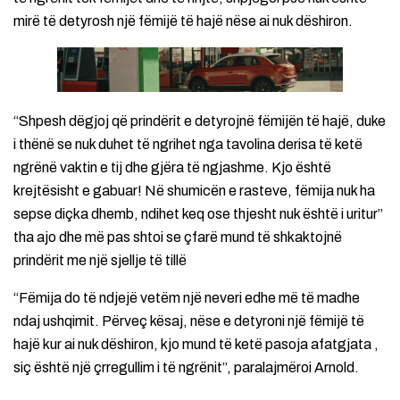
mirë të detyrosh një fëmijë të hajë nëse ai nuk dëshiron.
“Shpesh dëgjoj që prindërit e detyrojnë fëmijën të hajë, duke
i thënë se nuk duhet të ngrihet nga tavolina derisa të ketë
ngrënë vaktin e tij dhe gjëra të ngjashme. Kjo është
krejtësisht e gabuar! Në shumicën e rasteve, fëmija nuk ha
sepse diçka dhemb, ndihet keq ose thjesht nuk është i uritur”
tha ajo dhe më pas shtoi se çfarë mund të shkaktojnë
prindërit me një sjellje të tillë
“Fëmija do të ndjejë vetëm një neveri edhe më të madhe
ndaj ushqimit. Përveç kësaj, nëse e detyroni një fëmijë të
hajë kur ai nuk dëshiron, kjo mund të ketë pasoja afatgjata ,
siç është një çrregullim i të ngrënit”, paralajmëroi Arnold.