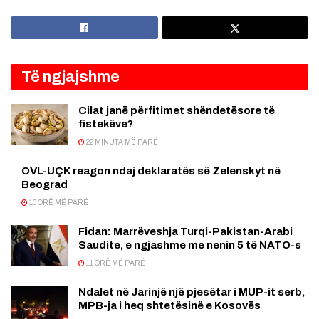
Të ngjajshme
Cilat janë përfitimet shëndetësore të
fistekëve?
22 MINUTA MË PARË
OVL-UÇK reagon ndaj deklaratës së Zelenskyt në
Beograd
10 ORË MË PARË
Fidan: Marrëveshja Turqi-Pakistan-Arabi
Saudite, e ngjashme me nenin 5 të NATO-s
11 ORË MË PARË
Ndalet në Jarinjë një pjesëtar i MUP-it serb,
MPB-ja i heq shtetësinë e Kosovës