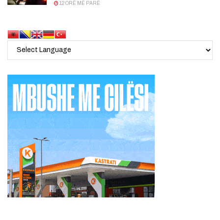
12 ORË MË PARË