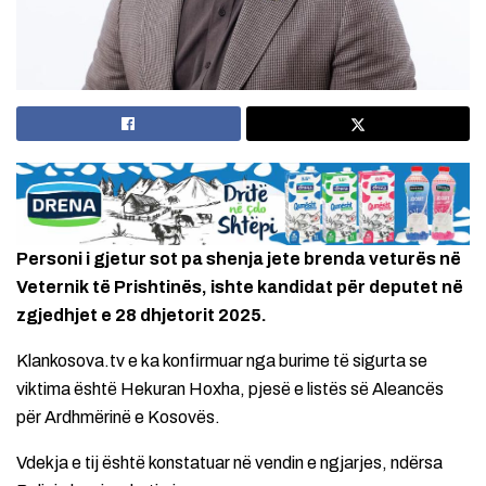
Personi i gjetur sot pa shenja jete brenda veturës në
Veternik të Prishtinës, ishte kandidat për deputet në
zgjedhjet e 28 dhjetorit 2025.
Klankosova.tv e ka konfirmuar nga burime të sigurta se
viktima është Hekuran Hoxha, pjesë e listës së Aleancës
për Ardhmërinë e Kosovës.
Vdekja e tij është konstatuar në vendin e ngjarjes, ndërsa