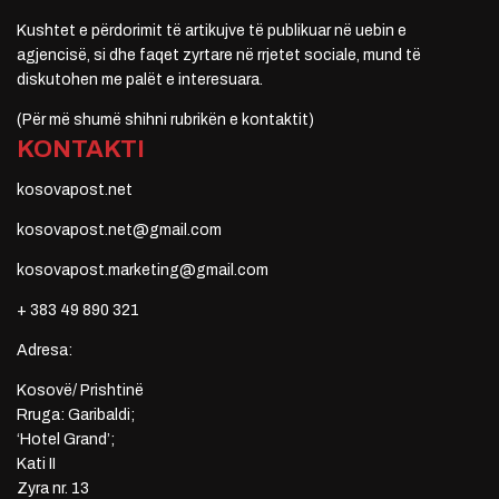
Kushtet e përdorimit të artikujve të publikuar në uebin e
agjencisë, si dhe faqet zyrtare në rrjetet sociale, mund të
diskutohen me palët e interesuara.
(Për më shumë shihni rubrikën e kontaktit)
KONTAKTI
kosovapost.net
kosovapost.net@gmail.com
kosovapost.marketing@gmail.com
+ 383 49 890 321
Adresa:
Kosovë/ Prishtinë
Rruga: Garibaldi;
‘Hotel Grand’;
Kati II
Zyra nr. 13