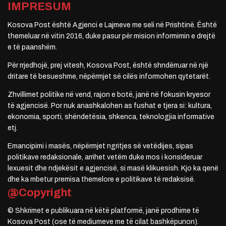
IMPRESUM
Kosova Post është Agjenci e Lajmeve me seli në Prishtinë. Është
themeluar në vitin 2016, duke pasur për mision informimin e drejtë
e të paanshëm.
Për rrjedhojë, prej vitesh, Kosova Post, është shndërruar në një
dritare të besueshme, nëpërmjet së cilës informohen qytetarët.
Zhvillimet politike në vend, rajon e botë, janë në fokusin kryesor
të agjencisë. Por nuk anashkalohen as fushat e tjera si: kultura,
ekonomia, sporti, shëndetësia, shkenca, teknologjia informative
etj.
Emancipimi i masës, nëpërmjet ngritjes së vetëdijes, sipas
politikave redaksionale, arrihet vetëm duke mos i konsideruar
lexuesit dhe ndjekësit e agjencisë, si masë klikuesish. Kjo ka qenë
dhe ka mbetur premisa themelore e politikave të redaksisë.
@Copyright
© Shkrimet e publikuara në këtë platformë, janë prodhime të
Kosova Post (ose të mediumeve me të cilat bashkëpunon).