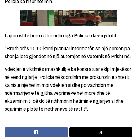
Policia ka nisur hetimin.
Lajmi është bërë i ditur edhe nga Policia e kryeqytetit.
“Rreth orës 15:00 kemi pranuar informatën se një person pa
shenja jete gjendet në një automjet në Veternik në Prishtinë.
Vdekjen e viktimës (mashkull) e ka konstatuar ekipi mjekësor
në vend ngjarje. Policia në koordinim me prokurorin e shtetit
ka nisur një hetim mbi vdekjen si dhe po vazhdon me
ndërmarrjen e të gjitha veprimeve hetimore dhe të
ekzaminimit, që do të ndihmonin hetimin e ngjarjes si dhe
sqarimin e plotë të rrethanave të rastit”.