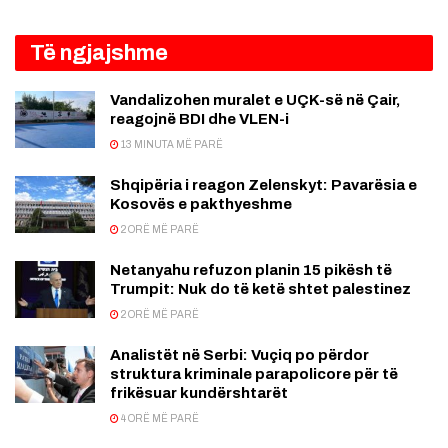
Të ngjajshme
Vandalizohen muralet e UÇK-së në Çair,
reagojnë BDI dhe VLEN-i
13 MINUTA MË PARË
Shqipëria i reagon Zelenskyt: Pavarësia e
Kosovës e pakthyeshme
2 ORË MË PARË
Netanyahu refuzon planin 15 pikësh të
Trumpit: Nuk do të ketë shtet palestinez
2 ORË MË PARË
Analistët në Serbi: Vuçiq po përdor
struktura kriminale parapolicore për të
frikësuar kundërshtarët
4 ORË MË PARË