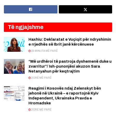
Të ngjajshme
Haxhiu: Deklaratat e Vuçiqit për ndryshimin
e rrjedhës së Ibrit janë kërcënuese
23 MINUTA MË PARË
“Më urdhëroi të pastroja dyshemenë duke u
zvarritur”/ Ish-punonjësi akuzon Sara
Netanyahun për keqtrajtim
2 ORË MË PARË
Reagimi i Kosovës ndaj Zelenskyt bën
jehonë në Ukrainë – e raportojnë Kyiv
Independent, Ukrainska Pravda e
Hromadske
2 ORË MË PARË