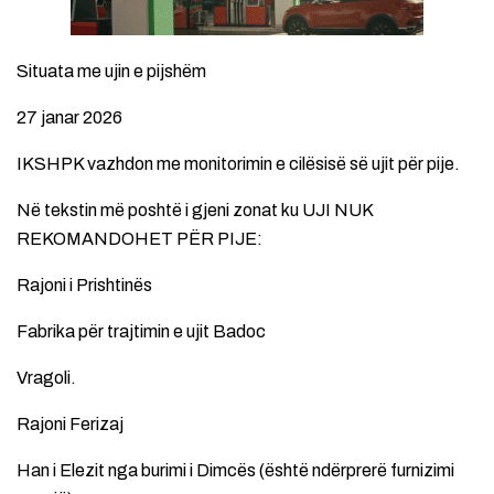
Situata me ujin e pijshëm
27 janar 2026
IKSHPK vazhdon me monitorimin e cilësisë së ujit për pije.
Në tekstin më poshtë i gjeni zonat ku UJI NUK
REKOMANDOHET PËR PIJE:
Rajoni i Prishtinës
Fabrika për trajtimin e ujit Badoc
Vragoli.
Rajoni Ferizaj
Han i Elezit nga burimi i Dimcës (është ndërprerë furnizimi