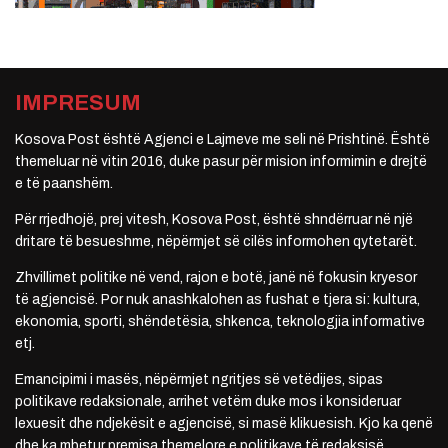
IMPRESUM
Kosova Post është Agjenci e Lajmeve me seli në Prishtinë. Është
themeluar në vitin 2016, duke pasur për mision informimin e drejtë
e të paanshëm.
Për rrjedhojë, prej vitesh, Kosova Post, është shndërruar në një
dritare të besueshme, nëpërmjet së cilës informohen qytetarët.
Zhvillimet politike në vend, rajon e botë, janë në fokusin kryesor
të agjencisë. Por nuk anashkalohen as fushat e tjera si: kultura,
ekonomia, sporti, shëndetësia, shkenca, teknologjia informative
etj.
Emancipimi i masës, nëpërmjet ngritjes së vetëdijes, sipas
politikave redaksionale, arrihet vetëm duke mos i konsideruar
lexuesit dhe ndjekësit e agjencisë, si masë klikuesish. Kjo ka qenë
dhe ka mbetur premisa themelore e politikave të redaksisë.