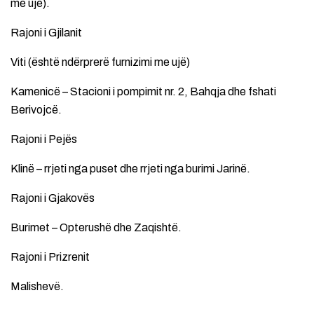
me ujë).
Rajoni i Gjilanit
Viti (është ndërprerë furnizimi me ujë)
Kamenicë – Stacioni i pompimit nr. 2, Bahqja dhe fshati
Berivojcë.
Rajoni i Pejës
Klinë – rrjeti nga puset dhe rrjeti nga burimi Jarinë.
Rajoni i Gjakovës
Burimet – Opterushë dhe Zaqishtë.
Rajoni i Prizrenit
Malishevë.