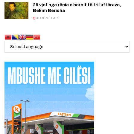
28 vjet nga rënia e heroit të tri luftërave,
Bekim Berisha
3 ORË MË PARË