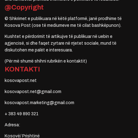
@Copyright
© Shkrimet e publikuara në këtë platformë, janë prodhime të
Kosova Post (ose të mediumeve me të cilat bashkëpunon).
Kushtet e përdorimit të artikujve të publikuar në uebin e
agjencisë, si dhe faqet zyrtare në rrjetet sociale, mund të
diskutohen me palët e interesuara.
(Për më shumë shihni rubrikën e kontaktit)
KONTAKTI
kosovapost.net
kosovapost.net@gmail.com
kosovapost.marketing@gmail.com
+ 383 49 890 321
Adresa:
Kosovë/ Prishtinë