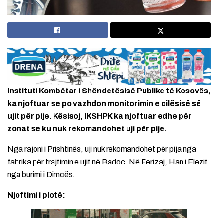
Instituti Kombëtar i Shëndetësisë Publike të Kosovës,
ka njoftuar se po vazhdon monitorimin e cilësisë së
ujit për pije. Kësisoj, IKSHPK ka njoftuar edhe për
zonat se ku nuk rekomandohet uji për pije.
Nga rajoni i Prishtinës, uji nuk rekomandohet për pija nga
fabrika për trajtimin e ujit në Badoc. Në Ferizaj, Han i Elezit
nga burimi i Dimcës.
Njoftimi i plotë: