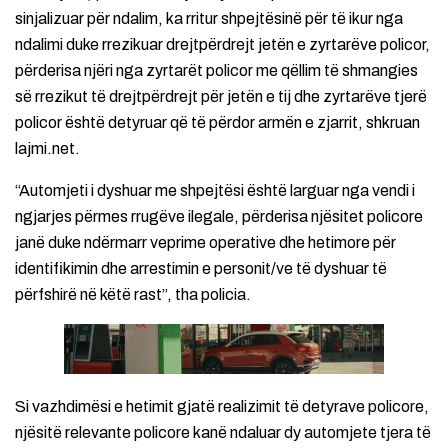
sinjalizuar për ndalim, ka rritur shpejtësinë për të ikur nga
ndalimi duke rrezikuar drejtpërdrejt jetën e zyrtarëve policor,
përderisa njëri nga zyrtarët policor me qëllim të shmangies
së rrezikut të drejtpërdrejt për jetën e tij dhe zyrtarëve tjerë
policor është detyruar që të përdor armën e zjarrit, shkruan
lajmi.net.
“Automjeti i dyshuar me shpejtësi është larguar nga vendi i
ngjarjes përmes rrugëve ilegale, përderisa njësitet policore
janë duke ndërmarr veprime operative dhe hetimore për
identifikimin dhe arrestimin e personit/ve të dyshuar të
përfshirë në këtë rast”, tha policia.
Si vazhdimësi e hetimit gjatë realizimit të detyrave policore,
njësitë relevante policore kanë ndaluar dy automjete tjera të