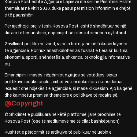
Kosova Post është Agjenci e Lajmeve me seli në Prishtinë. Është
themeluar në vitin 2016, duke pasur për mision informimin e drejtë
e të paanshëm.
Për rrjedhojë, prej vitesh, Kosova Post, është shndërruar në një
dritare të besueshme, nëpërmjet së cilës informohen qytetarët.
Zhvillimet politike në vend, rajon e botë, janë në fokusin kryesor
të agjencisë. Por nuk anashkalohen as fushat e tjera si: kultura,
ekonomia, sporti, shëndetësia, shkenca, teknologjia informative
etj.
Emancipimi i masës, nëpërmjet ngritjes së vetëdijes, sipas
politikave redaksionale, arrihet vetëm duke mos i konsideruar
lexuesit dhe ndjekësit e agjencisë, si masë klikuesish. Kjo ka qenë
dhe ka mbetur premisa themelore e politikave të redaksisë.
@Copyright
© Shkrimet e publikuara në këtë platformë, janë prodhime të
Kosova Post (ose të mediumeve me të cilat bashkëpunon).
Kushtet e përdorimit të artikujve të publikuar në uebin e