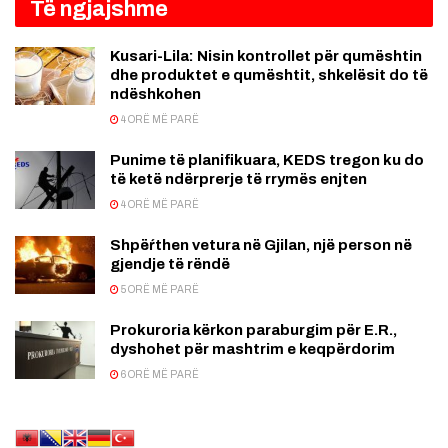
Të ngjajshme
Kusari-Lila: Nisin kontrollet për qumështin
dhe produktet e qumështit, shkelësit do të
ndëshkohen
4 ORË MË PARË
Punime të planifikuara, KEDS tregon ku do
të ketë ndërprerje të rrymës enjten
4 ORË MË PARË
Shpëŕthen vetura në Gjilan, një person në
gjendje të rëndë
5 ORË MË PARË
Prokuroria kërkon paraburgim për E.R.,
dyshohet për mashtrim e keqpërdorim
6 ORË MË PARË