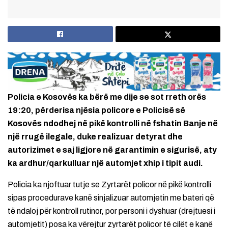
Policia e Kosovës ka bërë me dije se sot rreth orës
19:20, përderisa njësia policore e Policisë së
Kosovës ndodhej në pikë kontrolli në fshatin Banje në
një rrugë ilegale, duke realizuar detyrat dhe
autorizimet e saj ligjore në garantimin e sigurisë, aty
ka ardhur/qarkulluar një automjet xhip i tipit audi.
Policia ka njoftuar tutje se Zyrtarët policor në pikë kontrolli
sipas procedurave kanë sinjalizuar automjetin me bateri që
të ndaloj për kontroll rutinor, por personi i dyshuar (drejtuesi i
automjetit) posa ka vërejtur zyrtarët policor të cilët e kanë