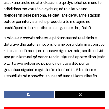
cilat kanë ardhë në atë lokacion, e që dyshohet se mund të
ndërlidhen me veturën e dyshuar, në te cilat vetura
gjendeshin pesë persona, të cilët janë dërguar në stacion
policor për intervistim dhe procedura të mëtejme në
bashkëpunim dhe koordinim me organet e drejtësisë.
“Policia e Kosovës mbetet e përkushtuar në realizimin e
detyrave dhe autorizimeve ligjore në parandalimin e veprave
kriminale, ndërmarrjen e masave rigoroze ndaj secilit individ
apo grup kriminal që cenon rendin, sigurinë apo rrezikon jetën
e zyrtarëve policor që po punojnë natë e ditë për të
garantuar sigurinë e qytetarëve tanë në tërë territorin e
Republikës së Kosovës”, thuhet në fund të komunikatës.