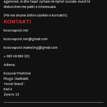
agjencisë, si dhe faqet zyrtare në rrjetet sociale, mund të
diskutohen me palët e interesuara.
(Për më shumë shihni rubrikën e kontaktit)
KONTAKTI
kosovapost.net
kosovapost.net@gmail.com
kosovapost.marketing@gmail.com
+ 383 49 890 321
Adresa:
Kosovë/ Prishtinë
Rruga: Garibaldi;
‘Hotel Grand’;
Kati II
Zyra nr. 13