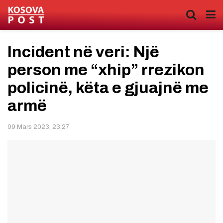
Incident në veri: Një
person me “xhip” rrezikon
policinë, këta e gjuajnë me
armë
09 Mars 2023, 23:27