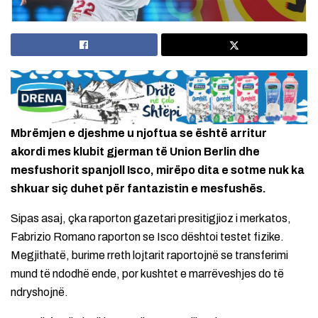
Mbrëmjen e djeshme u njoftua se është arritur
akordi mes klubit gjerman të Union Berlin dhe
mesfushorit spanjoll Isco, mirëpo dita e sotme nuk ka
shkuar siç duhet për fantazistin e mesfushës.
Sipas asaj, çka raporton gazetari presitigjioz i merkatos,
Fabrizio Romano raporton se Isco dështoi testet fizike.
Megjithatë, burime rreth lojtarit raportojnë se transferimi
mund të ndodhë ende, por kushtet e marrëveshjes do të
ndryshojnë.