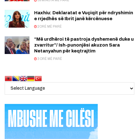
39 MINUTA MË PARË
Haxhiu: Deklaratat e Vuçiqit për ndryshimin
e rrjedhës së Ibrit janë kërcënuese
2 ORË MË PARË
“Më urdhëroi të pastroja dyshemenë duke u
zvarritur”/ Ish-punonjësi akuzon Sara
Netanyahun për keqtrajtim
3 ORË MË PARË