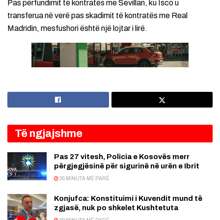
Pas përfundimit të kontratës me Sevillan, ku Isco u
transferua në verë pas skadimit të kontratës me Real
Madridin, mesfushori është një lojtar i lirë.
Të ngjajshme
Pas 27 vitesh, Policia e Kosovës merr
përgjegjësinë për sigurinë në urën e Ibrit
35 MINUTA MË PARË
Konjufca: Konstituimi i Kuvendit mund të
zgjasë, nuk po shkelet Kushtetuta