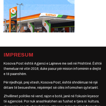
IMPRESUM
Kosova Post është Agjenci e Lajmeve me seli në Prishtinë. Është
themeluar në vitin 2016, duke pasur për mision informimin e drejtë
e të paanshëm.
Për rrjedhojë, prej vitesh, Kosova Post, është shndërruar në një
dritare të besueshme, nëpërmjet së cilës informohen qytetarët.
Zhvillimet politike në vend, rajon e botë, janë në fokusin kryesor
të agjencisë. Por nuk anashkalohen as fushat e tjera si: kultura,