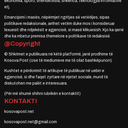
ekonomia, sporti, shëndetësia, shkenca, teknologjia informative
etj.
Emancipimi i masës, nëpërmjet ngritjes së vetëdijes, sipas
politikave redaksionale, arrihet vetëm duke mos i konsideruar
lexuesit dhe ndjekësit e agjencisë, si masë klikuesish. Kjo ka qenë
dhe ka mbetur premisa themelore e politikave të redaksisë.
@Copyright
© Shkrimet e publikuara në këtë platformë, janë prodhime të
Kosova Post (ose të mediumeve me të cilat bashkëpunon).
Kushtet e përdorimit të artikujve të publikuar në uebin e
agjencisë, si dhe faqet zyrtare në rrjetet sociale, mund të
diskutohen me palët e interesuara.
(Për më shumë shihni rubrikën e kontaktit)
KONTAKTI
kosovapost.net
kosovapost.net@gmail.com