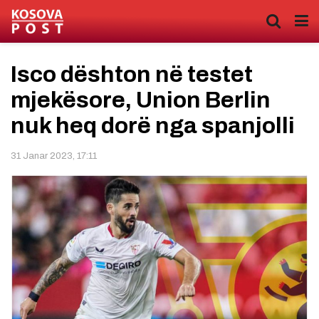
Isco dështon në testet
mjekësore, Union Berlin
nuk heq dorë nga spanjolli
31 Janar 2023, 17:11