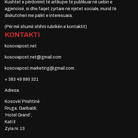
Kushtet e përdorimit të artikujve të publikuar në uebin e
agjencisë, si dhe faqet zyrtare në rrjetet sociale, mund të
diskutohen me palët e interesuara.
(Për më shumë shihni rubrikën e kontaktit)
KONTAKTI
kosovapost.net
kosovapost.net@gmail.com
kosovapost.marketing@gmail.com
+ 383 49 890 321
Adresa:
Kosovë/ Prishtinë
Rruga: Garibaldi;
‘Hotel Grand’;
Kati II
Zyra nr. 13