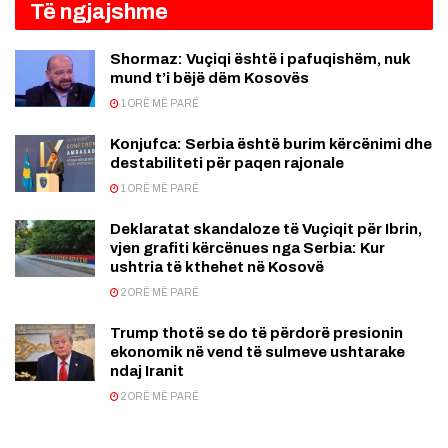
Të ngjajshme
Shormaz: Vuçiqi është i pafuqishëm, nuk
mund t’i bëjë dëm Kosovës
1 ORË MË PARË
Konjufca: Serbia është burim kërcënimi dhe
destabiliteti për paqen rajonale
1 ORË MË PARË
Deklaratat skandaloze të Vuçiqit për Ibrin,
vjen grafiti kërcënues nga Serbia: Kur
ushtria të kthehet në Kosovë
2 ORË MË PARË
Trump thotë se do të përdorë presionin
ekonomik në vend të sulmeve ushtarake
ndaj Iranit
2 ORË MË PARË