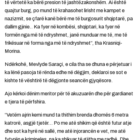
të vërtetë ka bërë presion të jashtëzakonshëm. Ai është
quajtur burg, po mund të krahasohet lirisht me kampet e
nazizmit, se çfarë kanë bërë me të burgosurit shqiptarë, pa
dallim gjinie.. Ka fyer në kombësi, shqiptari, ka fyer në
formën nga më të ndryshmet, janë munduar me të, me të
frikësuar në forma nga më të ndryshmet”, tha Krasniqi-
Morina.
Ndërkohë, Mevlyde Saraçi, e cila tha se dhuna e përjetuar i
ka lënë pasoja të rënda edhe në dëgjim, deklaroi se sot e
kishte të vështirë të dëgjonte seancën gjyqësore.
Ajo kërkoi dënim meritor për të akuzuarën dhe për gardianet
e tjera të përfshira.
“Vetëm ajrin kemi mund ta thithim brenda dhomës 6 metra
katrorë, asgjë tjetër… Po me atë shikim që është futur atje
dhe sot ka hyrë në sallë, me atë injorancën e vet, me atë
fytyrën e krimineles, na ka shikuar të gjitha me radhë. Dhe