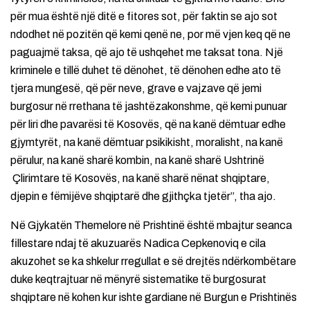
për mua është një ditë e fitores sot, për faktin se ajo sot
ndodhet në pozitën që kemi qenë ne, por më vjen keq që ne
paguajmë taksa, që ajo të ushqehet me taksat tona. Një
kriminele e tillë duhet të dënohet, të dënohen edhe ato të
tjera mungesë, që për neve, grave e vajzave që jemi
burgosur në rrethana të jashtëzakonshme, që kemi punuar
për liri dhe pavarësi të Kosovës, që na kanë dëmtuar edhe
gjymtyrët, na kanë dëmtuar psikikisht, moralisht, na kanë
përulur, na kanë sharë kombin, na kanë sharë Ushtrinë
Çlirimtare të Kosovës, na kanë sharë nënat shqiptare,
djepin e fëmijëve shqiptarë dhe gjithçka tjetër”, tha ajo.
Në Gjykatën Themelore në Prishtinë është mbajtur seanca
fillestare ndaj të akuzuarës Nadica Cepkenoviq e cila
akuzohet se ka shkelur rregullat e së drejtës ndërkombëtare
duke keqtrajtuar në mënyrë sistematike të burgosurat
shqiptare në kohen kur ishte gardiane në Burgun e Prishtinës