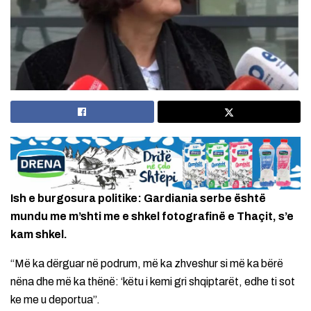
Ish e burgosura politike: Gardiania serbe është
mundu me m’shti me e shkel fotografinë e Thaçit, s’e
kam shkel.
“Më ka dërguar në podrum, më ka zhveshur si më ka bërë
nëna dhe më ka thënë: ‘këtu i kemi gri shqiptarët, edhe ti sot
ke me u deportua”.