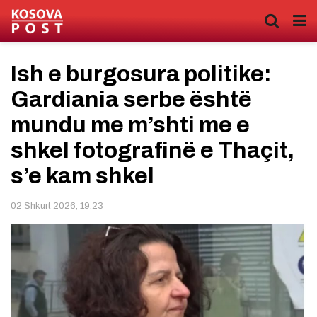
Ish e burgosura politike:
Gardiania serbe është
mundu me m’shti me e
shkel fotografinë e Thaçit,
s’e kam shkel
02 Shkurt 2026, 19:23