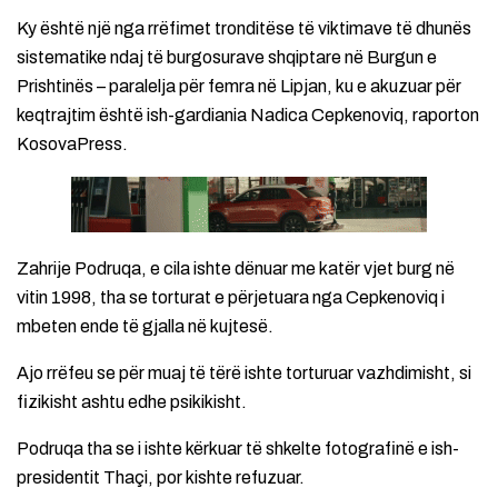
Ky është një nga rrëfimet tronditëse të viktimave të dhunës
sistematike ndaj të burgosurave shqiptare në Burgun e
Prishtinës – paralelja për femra në Lipjan, ku e akuzuar për
keqtrajtim është ish-gardiania Nadica Cepkenoviq, raporton
KosovaPress.
Zahrije Podruqa, e cila ishte dënuar me katër vjet burg në
vitin 1998, tha se torturat e përjetuara nga Cepkenoviq i
mbeten ende të gjalla në kujtesë.
Ajo rrëfeu se për muaj të tërë ishte torturuar vazhdimisht, si
fizikisht ashtu edhe psikikisht.
Podruqa tha se i ishte kërkuar të shkelte fotografinë e ish-
presidentit Thaçi, por kishte refuzuar.