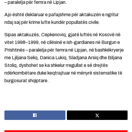
– paralelja për femra në Lipjan.
Ajo është deklaruar e pafajshme për aktakuzën e ngritur
ndaj saj për krime lufte kundër popullatës civile.
Sipas aktakuzës, Cepkenoviq, gjatë luftës në Kosovë në
vitet 1998–1999, në cilësinë e ish-gardianes në Burgun e
Prishtinës – paralelja për femra në Lipjan, në bashkëkryerje
me Ljiljana Seliq, Danica Lukiq, Sladjana Arsiq dhe Biljana
Stoliq, dyshohet se ka shkelur rregullat e së drejtës
ndërkombëtare duke keqtrajtuar në mënyrë sistematike të
burgosurat shqiptare.