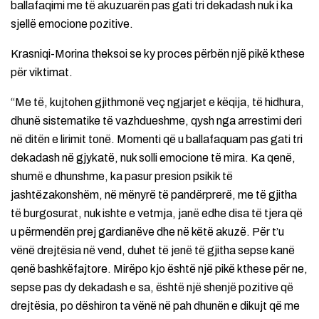
ballafaqimi me të akuzuarën pas gati tri dekadash nuk i ka
sjellë emocione pozitive.
Krasniqi-Morina theksoi se ky proces përbën një pikë kthese
për viktimat.
“Me të, kujtohen gjithmonë veç ngjarjet e këqija, të hidhura,
dhunë sistematike të vazhdueshme, qysh nga arrestimi deri
në ditën e lirimit tonë. Momenti që u ballafaquam pas gati tri
dekadash në gjykatë, nuk solli emocione të mira. Ka qenë,
shumë e dhunshme, ka pasur presion psikik të
jashtëzakonshëm, në mënyrë të pandërprerë, me të gjitha
të burgosurat, nuk ishte e vetmja, janë edhe disa të tjera që
u përmendën prej gardianëve dhe në këtë akuzë. Për t’u
vënë drejtësia në vend, duhet të jenë të gjitha sepse kanë
qenë bashkëfajtore. Mirëpo kjo është një pikë kthese për ne,
sepse pas dy dekadash e sa, është një shenjë pozitive që
drejtësia, po dëshiron ta vënë në pah dhunën e dikujt që me