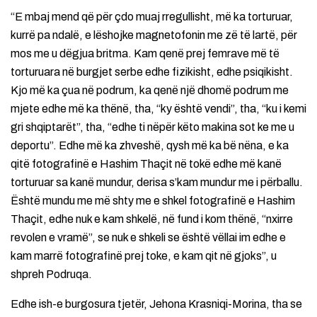
“E mbaj mend që për çdo muaj rregullisht, më ka torturuar,
kurrë pa ndalë, e lëshojke magnetofonin me zë të lartë, për
mos me u dëgjua britma. Kam qenë prej femrave më të
torturuara në burgjet serbe edhe fizikisht, edhe psiqikisht.
Kjo më ka çua në podrum, ka qenë një dhomë podrum me
mjete edhe më ka thënë, tha, “ky është vendi”, tha, “ku i kemi
gri shqiptarët”, tha, “edhe ti nëpër këto makina sot ke me u
deportu”. Edhe më ka zhveshë, qysh më ka bë nëna, e ka
qitë fotografinë e Hashim Thaçit në tokë edhe më kanë
torturuar sa kanë mundur, derisa s’kam mundur me i përballu.
Është mundu me më shty me e shkel fotografinë e Hashim
Thaçit, edhe nuk e kam shkelë, në fund i kom thënë, “nxirre
revolen e vramë”, se nuk e shkeli se është vëllai im edhe e
kam marrë fotografinë prej toke, e kam qit në gjoks”, u
shpreh Podruqa.
Edhe ish-e burgosura tjetër, Jehona Krasniqi-Morina, tha se