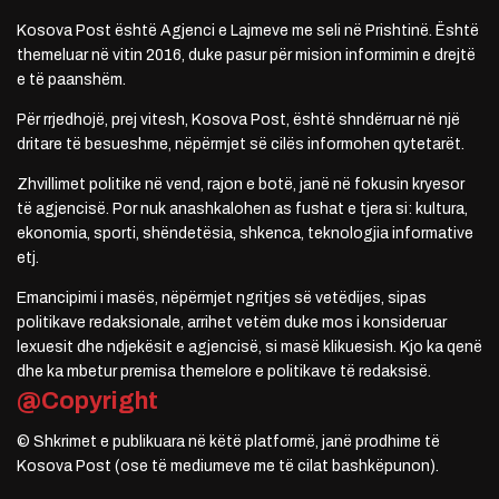
Kosova Post është Agjenci e Lajmeve me seli në Prishtinë. Është
themeluar në vitin 2016, duke pasur për mision informimin e drejtë
e të paanshëm.
Për rrjedhojë, prej vitesh, Kosova Post, është shndërruar në një
dritare të besueshme, nëpërmjet së cilës informohen qytetarët.
Zhvillimet politike në vend, rajon e botë, janë në fokusin kryesor
të agjencisë. Por nuk anashkalohen as fushat e tjera si: kultura,
ekonomia, sporti, shëndetësia, shkenca, teknologjia informative
etj.
Emancipimi i masës, nëpërmjet ngritjes së vetëdijes, sipas
politikave redaksionale, arrihet vetëm duke mos i konsideruar
lexuesit dhe ndjekësit e agjencisë, si masë klikuesish. Kjo ka qenë
dhe ka mbetur premisa themelore e politikave të redaksisë.
@Copyright
© Shkrimet e publikuara në këtë platformë, janë prodhime të
Kosova Post (ose të mediumeve me të cilat bashkëpunon).