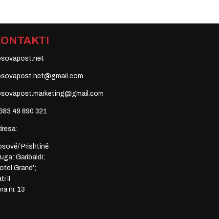
KONTAKTI
osovapost.net
osovapost.net@gmail.com
osovapost.marketing@gmail.com
383 49 890 321
dresa:
sovë/ Prishtinë
uga: Garibaldi;
otel Grand’;
ti II
ra nr. 13