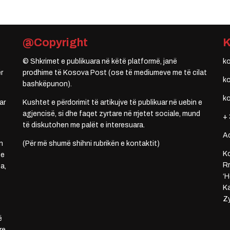
@Copyright
© Shkrimet e publikuara në këtë platformë, janë
k
r
prodhime të Kosova Post (ose të mediumeve me të cilat
k
bashkëpunon).
k
ar
Kushtet e përdorimit të artikujve të publikuar në uebin e
agjencisë, si dhe faqet zyrtare në rrjetet sociale, mund
+ 
të diskutohen me palët e interesuara.
A
n
(Për më shumë shihni rubrikën e kontaktit)
Ko
 e
Rr
a,
‘H
Ka
Zy
ë
re