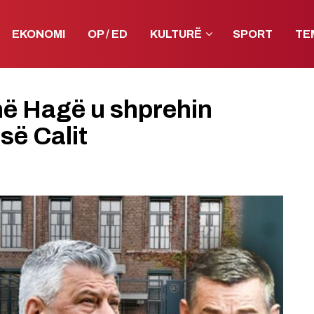
EKONOMI
OP / ED
KULTURË
SPORT
TE
në Hagë u shprehin
së Calit