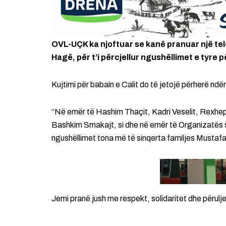
OVL-UÇK ka njoftuar se kanë pranuar një t
Hagë, për t’i përcjellur ngushëllimet e tyre pë
Kujtimi për babain e Calit do të jetojë përherë nd
“Në emër të Hashim Thaçit, Kadri Veselit, Rexhep 
Bashkim Smakajt, si dhe në emër të Organizatës 
ngushëllimet tona më të sinqerta familjes Mustafa,
Jemi pranë jush me respekt, solidaritet dhe përulje