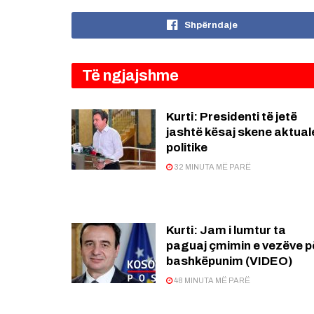
Shpërndaje
Të ngjajshme
Kurti: Presidenti të jetë
jashtë kësaj skene aktual
politike
32 MINUTA MË PARË
Kurti: Jam i lumtur ta
paguaj çmimin e vezëve p
bashkëpunim (VIDEO)
48 MINUTA MË PARË