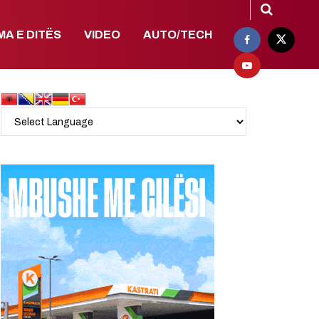
MA E DITËS
VIDEO
AUTO/TECH