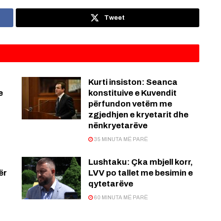
Tweet
Kurti insiston: Seanca
e
konstituive e Kuvendit
përfundon vetëm me
zgjedhjen e kryetarit dhe
nënkryetarëve
35 MINUTA MË PARË
Lushtaku: Çka mbjell korr,
ër
LVV po tallet me besimin e
qytetarëve
60 MINUTA MË PARË