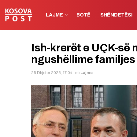
LAJME
BOTË
SHËNDETËSI
Ish-krerët e UÇK-së 
ngushëllime familjes 
25 Dhjetor 2025, 17:04
në
Lajme