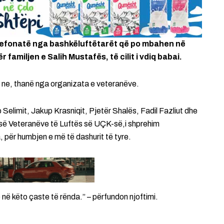
elefonatë nga bashkëluftëtarët që po mbahen në
r familjen e Salih Mustafës, të cilit i vdiq babai.
ër ne, thanë nga organizata e veteranëve.
Selimit, Jakup Krasniqit, Pjetër Shalës, Fadil Fazliut dhe
së Veteranëve të Luftës së UÇK-së,i shprehim
 për humbjen e më të dashurit të tyre.
 në këto çaste të rënda.” – përfundon njoftimi.