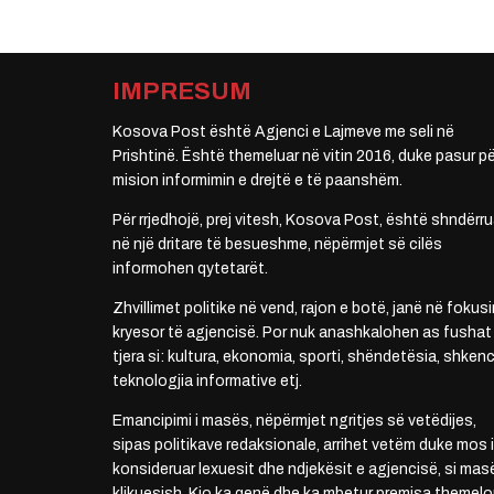
IMPRESUM
Kosova Post është Agjenci e Lajmeve me seli në
Prishtinë. Është themeluar në vitin 2016, duke pasur pë
mision informimin e drejtë e të paanshëm.
Për rrjedhojë, prej vitesh, Kosova Post, është shndërru
në një dritare të besueshme, nëpërmjet së cilës
informohen qytetarët.
Zhvillimet politike në vend, rajon e botë, janë në fokusi
kryesor të agjencisë. Por nuk anashkalohen as fushat
tjera si: kultura, ekonomia, sporti, shëndetësia, shkenc
teknologjia informative etj.
Emancipimi i masës, nëpërmjet ngritjes së vetëdijes,
sipas politikave redaksionale, arrihet vetëm duke mos i
konsideruar lexuesit dhe ndjekësit e agjencisë, si mas
klikuesish. Kjo ka qenë dhe ka mbetur premisa themelo