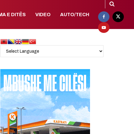
MA E DITËS
VIDEO
AUTO/TECH