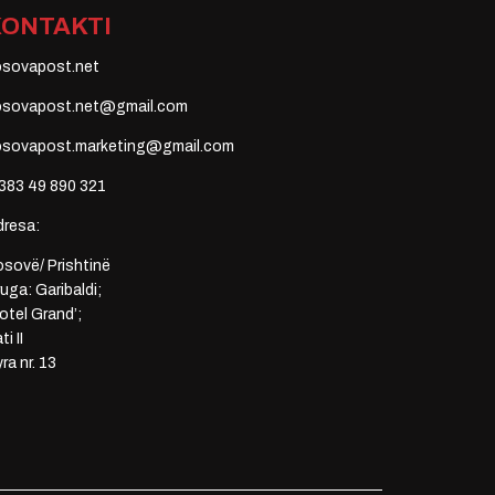
KONTAKTI
osovapost.net
osovapost.net@gmail.com
osovapost.marketing@gmail.com
383 49 890 321
dresa:
sovë/ Prishtinë
uga: Garibaldi;
otel Grand’;
ti II
ra nr. 13