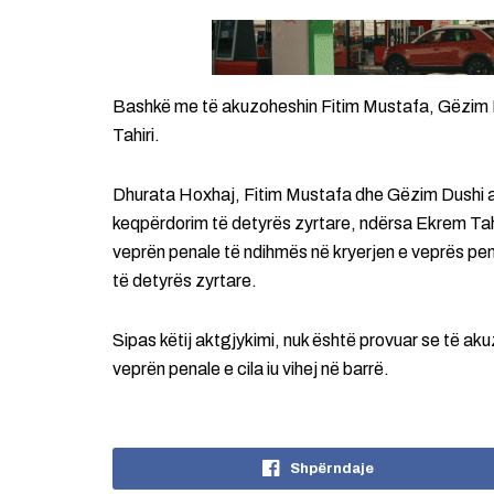
Bashkë me të akuzoheshin Fitim Mustafa, Gëzim
Tahiri.
Dhurata Hoxhaj, Fitim Mustafa dhe Gëzim Dushi 
keqpërdorim të detyrës zyrtare, ndërsa Ekrem Tah
veprën penale të ndihmës në kryerjen e veprës pen
të detyrës zyrtare.
Sipas këtij aktgjykimi, nuk është provuar se të aku
veprën penale e cila iu vihej në barrë.
Shpërndaje