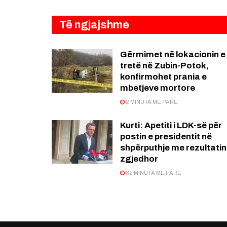
Të ngjajshme
Gërmimet në lokacionin e
tretë në Zubin-Potok,
konfirmohet prania e
mbetjeve mortore
2 MINUTA MË PARË
Kurti: Apetiti i LDK-së për
postin e presidentit në
shpërputhje me rezultatin
zgjedhor
32 MINUTA MË PARË