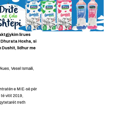
aktgjykim lirues
 Dhurata Hoxha, si
 Dushit, lidhur me
ykues, Vesel Ismaili,
ontratën e MIE-së për
ë vitit 2019,
qytetarët rreth