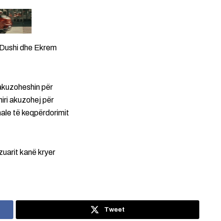
 Dushi dhe Ekrem
akuzoheshin për
iri akuzohej për
ale të keqpërdorimit
zuarit kanë kryer
Tweet