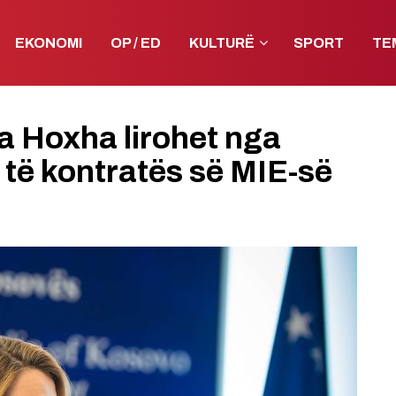
EKONOMI
OP / ED
KULTURË
SPORT
TE
ta Hoxha lirohet nga
 të kontratës së MIE-së