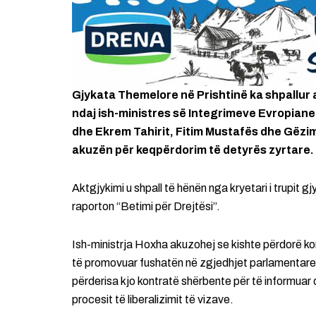
Gjykata Themelore në Prishtinë ka shpallur 
ndaj ish-ministres së Integrimeve Evropiane
dhe Ekrem Tahirit, Fitim Mustafës dhe Gëzim
akuzën për keqpërdorim të detyrës zyrtare.
Aktgjykimi u shpall të hënën nga kryetari i trupit gj
raporton “Betimi për Drejtësi”.
Ish-ministrja Hoxha akuzohej se kishte përdorë k
të promovuar fushatën në zgjedhjet parlamentare t
përderisa kjo kontratë shërbente për të informuar 
procesit të liberalizimit të vizave.