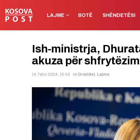
LAJME
BOTË
SHËNDETËSI
Ish-ministrja, Dhura
akuza për shfrytëzim
14 Tetor 2024, 15:45
në
Drejtësi
,
Lajme