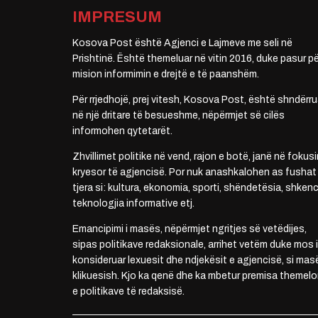
IMPRESUM
Kosova Post është Agjenci e Lajmeve me seli në
Prishtinë. Është themeluar në vitin 2016, duke pasur pë
mision informimin e drejtë e të paanshëm.
Për rrjedhojë, prej vitesh, Kosova Post, është shndërru
në një dritare të besueshme, nëpërmjet së cilës
informohen qytetarët.
Zhvillimet politike në vend, rajon e botë, janë në fokusi
kryesor të agjencisë. Por nuk anashkalohen as fushat
tjera si: kultura, ekonomia, sporti, shëndetësia, shkenc
teknologjia informative etj.
Emancipimi i masës, nëpërmjet ngritjes së vetëdijes,
sipas politikave redaksionale, arrihet vetëm duke mos i
konsideruar lexuesit dhe ndjekësit e agjencisë, si mas
klikuesish. Kjo ka qenë dhe ka mbetur premisa themelo
e politikave të redaksisë.