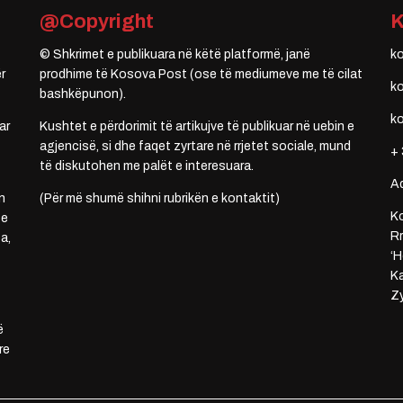
@Copyright
© Shkrimet e publikuara në këtë platformë, janë
k
r
prodhime të Kosova Post (ose të mediumeve me të cilat
k
bashkëpunon).
k
ar
Kushtet e përdorimit të artikujve të publikuar në uebin e
agjencisë, si dhe faqet zyrtare në rrjetet sociale, mund
+ 
të diskutohen me palët e interesuara.
A
n
(Për më shumë shihni rubrikën e kontaktit)
Ko
 e
Rr
a,
‘H
Ka
Zy
ë
re