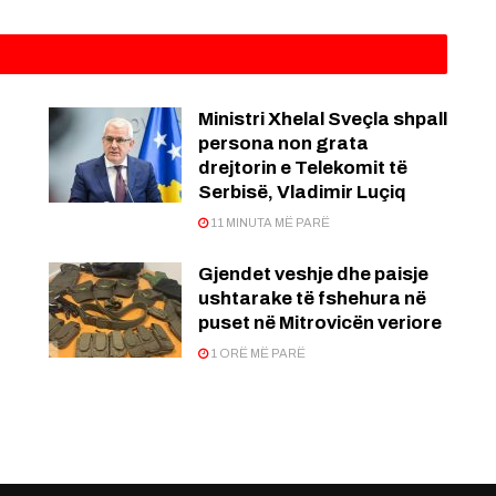
Ministri Xhelal Sveçla shpall
persona non grata
drejtorin e Telekomit të
Serbisë, Vladimir Luçiq
11 MINUTA MË PARË
Gjendet veshje dhe paisje
ushtarake të fshehura në
puset në Mitrovicën veriore
1 ORË MË PARË