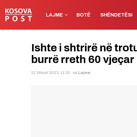
LAJME
BOTË
SHËNDETËSI
Ishte i shtrirë në tro
burrë rreth 60 vjeçar
21 Shkurt 2023, 11:35
në
Lajme