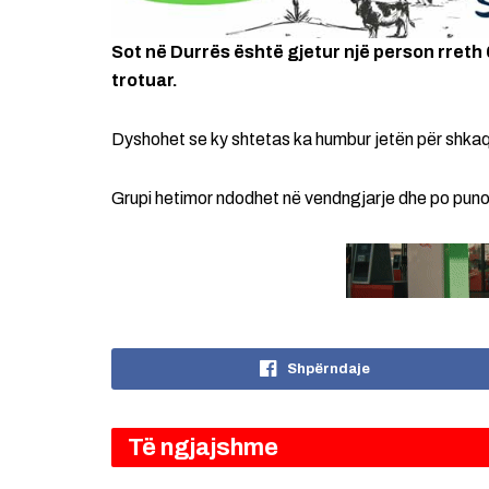
Sot në Durrës është gjetur një person rreth 
trotuar.
Dyshohet se ky shtetas ka humbur jetën për shkaq
Grupi hetimor ndodhet në vendngjarje dhe po punon
Shpërndaje
Të ngjajshme