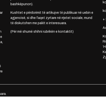
k
bashkëpunon).
k
ar
Kushtet e përdorimit të artikujve të publikuar në uebin e
agjencisë, si dhe faqet zyrtare në rrjetet sociale, mund
+ 
të diskutohen me palët e interesuara.
A
n
(Për më shumë shihni rubrikën e kontaktit)
Ko
 e
Rr
a,
‘H
Ka
Zy
ë
re
uara.