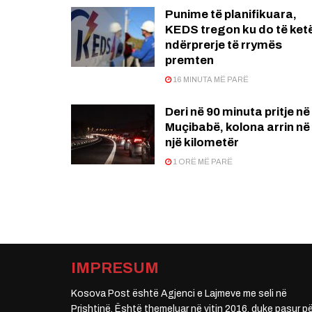
Punime të planifikuara,
KEDS tregon ku do të ket
ndërprerje të rrymës
premten
16 MINUTA MË PARË
Deri në 90 minuta pritje në
Muçibabë, kolona arrin në
një kilometër
1 ORË MË PARË
IMPRESUM
Kosova Post është Agjenci e Lajmeve me seli në
Prishtinë. Është themeluar në vitin 2016, duke pasur pë