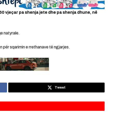
60 vjeçar pa shenja jete dhe pa shenja dhune, në
e natyrale.
 për sqarimin e rrethanave të ngjarjes.
Tweet