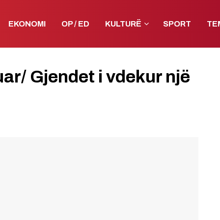
EKONOMI
OP / ED
KULTURË
SPORT
TE
tuar/ Gjendet i vdekur një