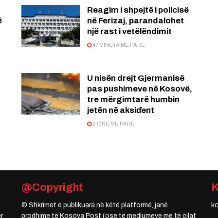
Reagim i shpejtë i policisë
ë
në Ferizaj, parandalohet
një rast i vetëlëndimit
47 MINUTA MË PARË
U nisën drejt Gjermanisë
pas pushimeve në Kosovë,
tre mërgimtarë humbin
jetën në aksiďent
2 ORË MË PARË
@Copyright
© Shkrimet e publikuara në këtë platformë, janë
k
r
prodhime të Kosova Post (ose të mediumeve me të cilat