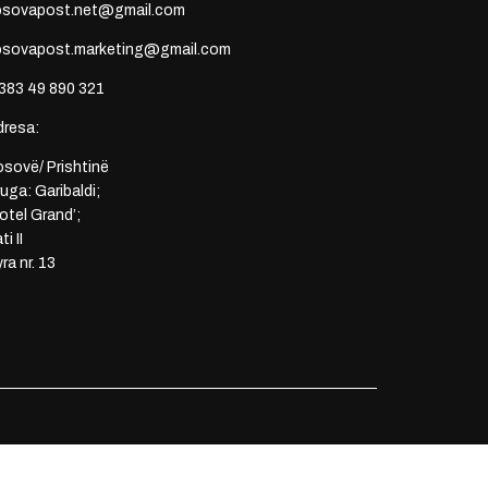
osovapost.net@gmail.com
osovapost.marketing@gmail.com
383 49 890 321
dresa:
sovë/ Prishtinë
uga: Garibaldi;
otel Grand’;
ti II
ra nr. 13