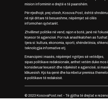
mision informimin e drejtë e të paanshëm.
Për rrjedhojë, prej vitesh, Kosova Post, është shndërru
në një dritare të besueshme, nëpërmjet së cilës
informohen qytetarët.
Zhvillimet politike në vend, rajon e botë, janë në fokusi
kryesor të agjencisë. Por nuk anashkalohen as fushat
tjera si: kultura, ekonomia, sporti, shëndetësia, shkenc
teknologjia informative etj.
Emancipimi i masës, nëpërmjet ngritjes së vetëdijes,
sipas politikave redaksionale, arrihet vetëm duke mos i
konsideruar lexuesit dhe ndjekësit e agjencisë, si mas
klikuesish. Kjo ka qenë dhe ka mbetur premisa themelo
e politikave të redaksisë.
© 2023 KosovaPost.net - Të gjitha të drejtat e rezerv