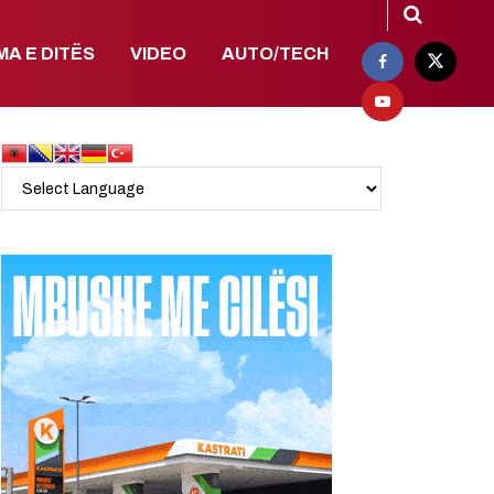
MA E DITËS
VIDEO
AUTO/TECH