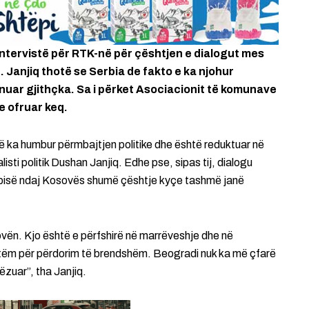
 intervistë për RTK-në për çështjen e dialogut mes
 Janjiq thotë se Serbia de fakto e ka njohur
nuar gjithçka. Sa i përket Asociacionit të komunave
e ofruar keq.
 ka humbur përmbajtjen politike dhe është reduktuar në
sti politik Dushan Janjiq. Edhe pse, sipas tij, dialogu
Serbisë ndaj Kosovës shumë çështje kyçe tashmë janë
vën. Kjo është e përfshirë në marrëveshje dhe në
etëm për përdorim të brendshëm. Beogradi nuk ka më çfarë
ëzuar”, tha Janjiq.