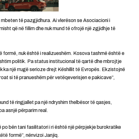
e mbeten të pazgjidhura. Ai vlerëson se Asociacioni i
t që në fillim dhe nuk mund të ofrojë një zgjidhje të
ë formë, nuk është i realizueshëm. Kosova tashmë është e
tim politik. Pa status institucional të qartë dhe mbrojtje
k ka një rrugë serioze drejt Këshillit të Evropës. Ekzistojnë
oat si të pranueshëm për vetëqeverisjen e pakicave”,
mund të ringjallet pa një ndryshim thelbësor të qasjes,
 pa asnjë përparim real.
po bën tani fasilitatori i ri është një përpjekje burokratike
 këtë formë”, nënvizoi Janjiq.