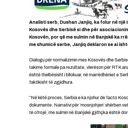
Analisti serb, Dushan Janjiq, ka folur në një
Kosovës dhe Serbisë si dhe për asociacionin.
Kosovën, por që me sulmin në Banjskë ka rrë
me shumicë serbe, Janjiq deklaron se ai isht
Dialogu për normalizimin mes Kosovës dhe Serbisë
takime formale pa rezultate, vlerëson për RTK anali
është thelbësisht i bllokuar, në marrëdhëniet e 
faktikisht të zgjidhura.
“Në këtë proces, Serbia e ka njohur de facto Koso
dokumente. Narrativi për ‘mosnjohjen’ shërben v
të ofrojë, me sulmin në Banjskë gjithçka është dor