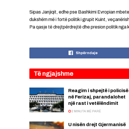
Sipas Janjiqit, edhe pse Bashkimi Evropian mbetet
dukshëm më i fortë politik i grupit Kuint, veçanër
Pa qasje të drejtpërdrejtë dhe presion politik nga k
Shpërndaje
Të ngjajshme
Reagim i shpejtë i policisë
në Ferizaj, parandalohet
një rast i vetëlëndimit
2 MINUTA MË PARË
U nisën drejt Gjermanisë