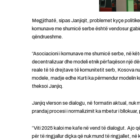
Megjithatë, sipas Janjiqit, problemet kyçe politik
komunave me shumicë serbe është vendosur gabimish
qëndrueshme.
“Asociacioni i komunave me shumicë serbe, në kët
decentralizuar dhe modeli etnik përfaqëson një dësh
reale të të drejtave të komunitetit serb, Kosova nu
modele, madje edhe Kurti ka përmendur modelin kr
theksoi Janjiq.
Janjiq vlerson se dialogu, në formatin aktual, nuk 
prandaj procesi i normalizimit ka mbetur i bllokuar,
“Viti 2025 kaloi me kafe në vend të dialogut. Ajo që 
për të ringjallur diçka që nuk mund të ringjallet, në