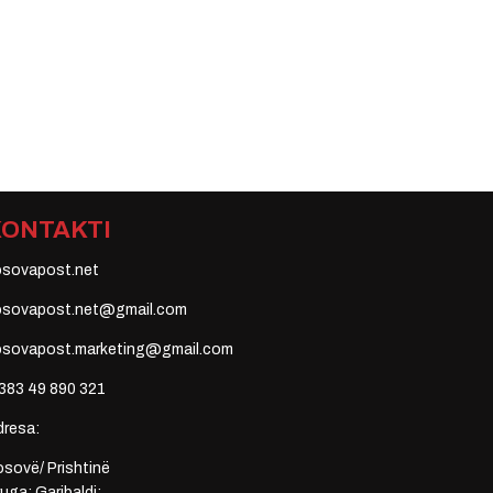
KONTAKTI
osovapost.net
osovapost.net@gmail.com
osovapost.marketing@gmail.com
383 49 890 321
dresa:
sovë/ Prishtinë
uga: Garibaldi;