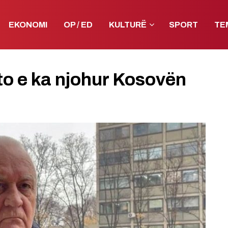
EKONOMI
OP / ED
KULTURË
SPORT
TE
kto e ka njohur Kosovën