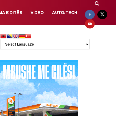
MA E DITËS
VIDEO
AUTO/TECH