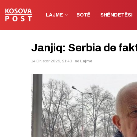
LAJME
BOTË
SHËNDETËSI
Janjiq: Serbia de fa
14 Dhjetor 2025, 21:43
në
Lajme