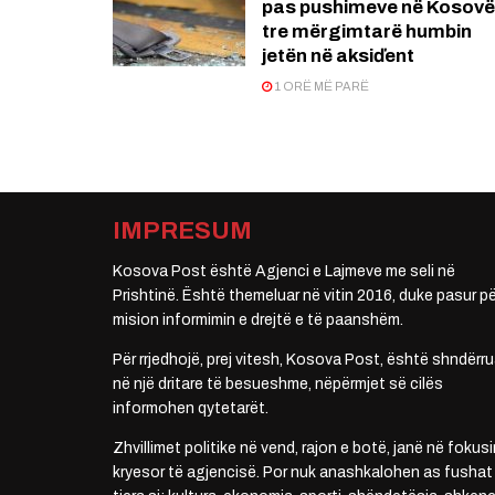
pas pushimeve në Kosovë
tre mërgimtarë humbin
jetën në aksiďent
1 ORË MË PARË
IMPRESUM
Kosova Post është Agjenci e Lajmeve me seli në
Prishtinë. Është themeluar në vitin 2016, duke pasur pë
mision informimin e drejtë e të paanshëm.
Për rrjedhojë, prej vitesh, Kosova Post, është shndërru
në një dritare të besueshme, nëpërmjet së cilës
informohen qytetarët.
Zhvillimet politike në vend, rajon e botë, janë në fokusi
kryesor të agjencisë. Por nuk anashkalohen as fushat