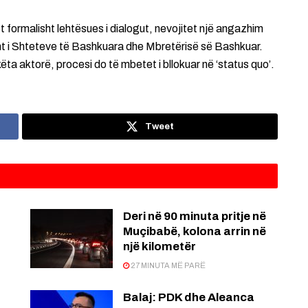
 formalisht lehtësues i dialogut, nevojitet një angazhim
isht i Shteteve të Bashkuara dhe Mbretërisë së Bashkuar.
ëta aktorë, procesi do të mbetet i bllokuar në ‘status quo’.
Tweet
Deri në 90 minuta pritje në
Muçibabë, kolona arrin në
një kilometër
27 MINUTA MË PARË
Balaj: PDK dhe Aleanca