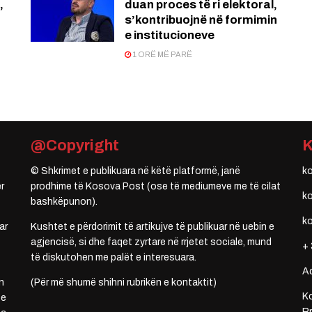
,
duan proces të ri elektoral,
s’kontribuojnë në formimin
e institucioneve
1 ORË MË PARË
@Copyright
© Shkrimet e publikuara në këtë platformë, janë
k
r
prodhime të Kosova Post (ose të mediumeve me të cilat
k
bashkëpunon).
k
ar
Kushtet e përdorimit të artikujve të publikuar në uebin e
agjencisë, si dhe faqet zyrtare në rrjetet sociale, mund
+ 
të diskutohen me palët e interesuara.
A
n
(Për më shumë shihni rubrikën e kontaktit)
Ko
 e
Rr