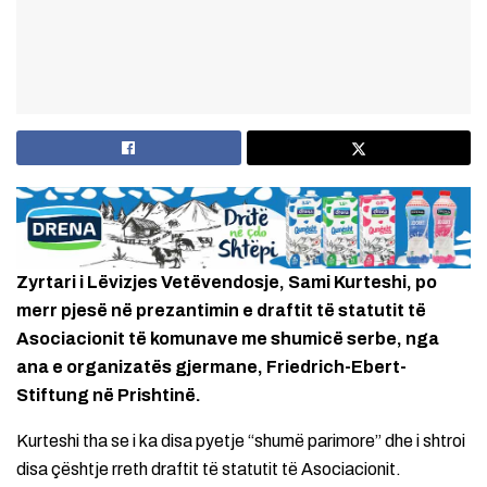
Zyrtari i Lëvizjes Vetëvendosje, Sami Kurteshi, po
merr pjesë në prezantimin e draftit të statutit të
Asociacionit të komunave me shumicë serbe, nga
ana e organizatës gjermane, Friedrich-Ebert-
Stiftung në Prishtinë.
Kurteshi tha se i ka disa pyetje “shumë parimore” dhe i shtroi
disa çështje rreth draftit të statutit të Asociacionit.