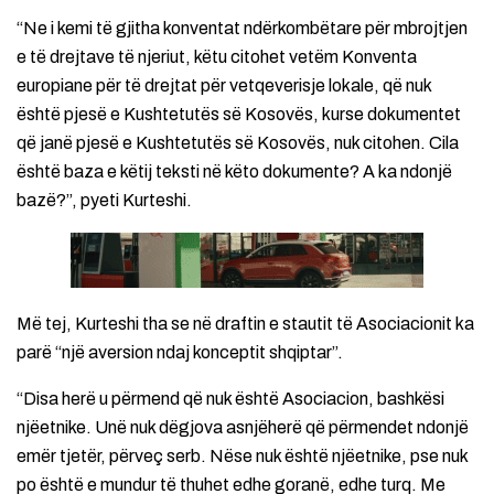
“Ne i kemi të gjitha konventat ndërkombëtare për mbrojtjen
e të drejtave të njeriut, këtu citohet vetëm Konventa
europiane për të drejtat për vetqeverisje lokale, që nuk
është pjesë e Kushtetutës së Kosovës, kurse dokumentet
që janë pjesë e Kushtetutës së Kosovës, nuk citohen. Cila
është baza e këtij teksti në këto dokumente? A ka ndonjë
bazë?”, pyeti Kurteshi.
Më tej, Kurteshi tha se në draftin e stautit të Asociacionit ka
parë “një aversion ndaj konceptit shqiptar”.
“Disa herë u përmend që nuk është Asociacion, bashkësi
njëetnike. Unë nuk dëgjova asnjëherë që përmendet ndonjë
emër tjetër, përveç serb. Nëse nuk është njëetnike, pse nuk
po është e mundur të thuhet edhe goranë, edhe turq. Me