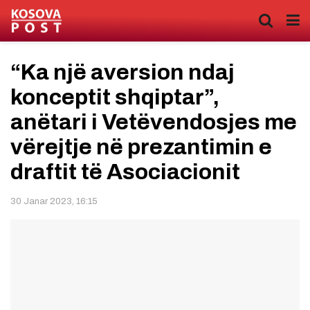
“Ka një aversion ndaj
konceptit shqiptar”,
anëtari i Vetëvendosjes me
vërejtje në prezantimin e
draftit të Asociacionit
30 Janar 2023, 16:15