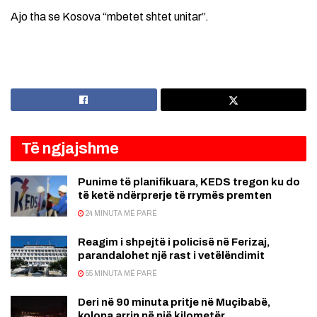
Ajo tha se Kosova “mbetet shtet unitar”.
Të ngjajshme
Punime të planifikuara, KEDS tregon ku do
të ketë ndërprerje të rrymës premten
24 MINUTA MË PARË
Reagim i shpejtë i policisë në Ferizaj,
parandalohet një rast i vetëlëndimit
55 MINUTA MË PARË
Deri në 90 minuta pritje në Muçibabë,
kolona arrin në një kilometër