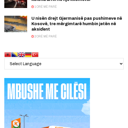
1 ORË MË PARË
U nisën drejt Gjermanisë pas pushimeve në
Kosovë, tre mërgimtarë humbin jetën në
aksiďent
2 ORË MË PARË