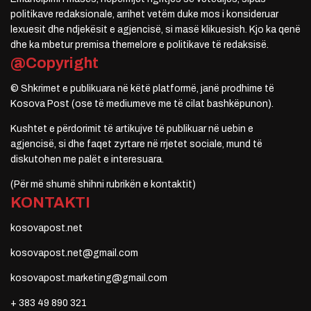
politikave redaksionale, arrihet vetëm duke mos i konsideruar
lexuesit dhe ndjekësit e agjencisë, si masë klikuesish. Kjo ka qenë
dhe ka mbetur premisa themelore e politikave të redaksisë.
@Copyright
© Shkrimet e publikuara në këtë platformë, janë prodhime të
Kosova Post (ose të mediumeve me të cilat bashkëpunon).
Kushtet e përdorimit të artikujve të publikuar në uebin e
agjencisë, si dhe faqet zyrtare në rrjetet sociale, mund të
diskutohen me palët e interesuara.
(Për më shumë shihni rubrikën e kontaktit)
KONTAKTI
kosovapost.net
kosovapost.net@gmail.com
kosovapost.marketing@gmail.com
+ 383 49 890 321