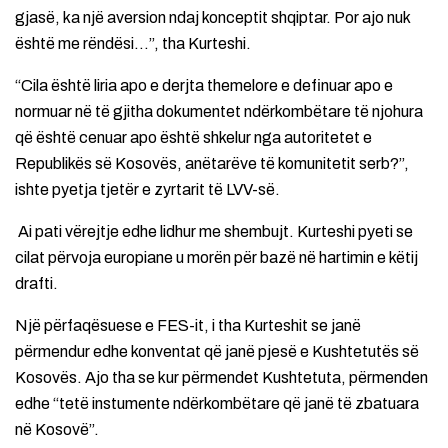
gjasë, ka një aversion ndaj konceptit shqiptar. Por ajo nuk
është me rëndësi…”, tha Kurteshi.
“Cila është liria apo e derjta themelore e definuar apo e
normuar në të gjitha dokumentet ndërkombëtare të njohura
që është cenuar apo është shkelur nga autoritetet e
Republikës së Kosovës, anëtarëve të komunitetit serb?”,
ishte pyetja tjetër e zyrtarit të LVV-së.
Ai pati vërejtje edhe lidhur me shembujt. Kurteshi pyeti se
cilat përvoja europiane u morën për bazë në hartimin e këtij
drafti.
Një përfaqësuese e FES-it, i tha Kurteshit se janë
përmendur edhe konventat që janë pjesë e Kushtetutës së
Kosovës. Ajo tha se kur përmendet Kushtetuta, përmenden
edhe “tetë instumente ndërkombëtare që janë të zbatuara
në Kosovë”.