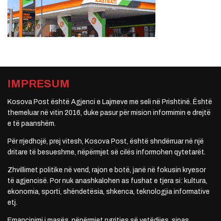
IMPRESUM
Kosova Post është Agjenci e Lajmeve me seli në Prishtinë. Është
themeluar në vitin 2016, duke pasur për mision informimin e drejtë
e të paanshëm.
Për rrjedhojë, prej vitesh, Kosova Post, është shndërruar në një
dritare të besueshme, nëpërmjet së cilës informohen qytetarët.
Zhvillimet politike në vend, rajon e botë, janë në fokusin kryesor
të agjencisë. Por nuk anashkalohen as fushat e tjera si: kultura,
ekonomia, sporti, shëndetësia, shkenca, teknologjia informative
etj.
Emancipimi i masës, nëpërmjet ngritjes së vetëdijes, sipas