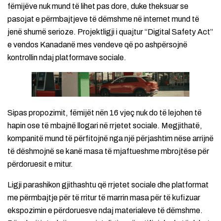
fëmijëve nuk mund të lihet pas dore, duke theksuar se
pasojat e përmbajtjeve të dëmshme në internet mund të
jenë shumë serioze. Projektligji i quajtur “Digital Safety Act”
e vendos Kanadanë mes vendeve që po ashpërsojnë
kontrollin ndaj platformave sociale.
Sipas propozimit, fëmijët nën 16 vjeç nuk do të lejohen të
hapin ose të mbajnë llogari në rrjetet sociale. Megjithatë,
kompanitë mund të përfitojnë nga një përjashtim nëse arrijnë
të dëshmojnë se kanë masa të mjaftueshme mbrojtëse për
përdoruesit e mitur.
Ligji parashikon gjithashtu që rrjetet sociale dhe platformat
me përmbajtje për të rritur të marrin masa për të kufizuar
ekspozimin e përdoruesve ndaj materialeve të dëmshme.