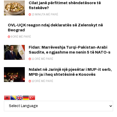
Cilat janë përfitimet shëndetësore të
fistekëve?
13 MINUTA MË PARË
OVL-UÇK reagon ndaj deklaratës së Zelenskyt në
Beograd
9 ORË MË PARË
Fidan: Marrëveshja Turqi-Pakistan-Arabi
Saudite, e ngjashme me nenin 5 të NATO-s
11 ORË MË PARË
Ndalet në Jarinjë një pjesëtar i MUP-it serb,
MPB-ja i heq shtetësinë e Kosovës
12 ORË MË PARË