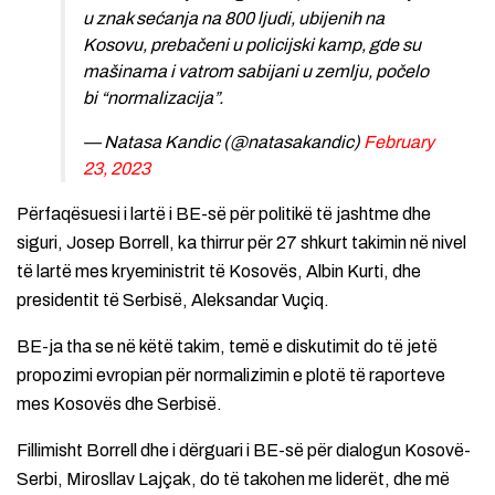
u znak sećanja na 800 ljudi, ubijenih na
Kosovu, prebačeni u policijski kamp, gde su
mašinama i vatrom sabijani u zemlju, počelo
bi “normalizacija”.
— Natasa Kandic (@natasakandic)
February
23, 2023
Përfaqësuesi i lartë i BE-së për politikë të jashtme dhe
siguri, Josep Borrell, ka thirrur për 27 shkurt takimin në nivel
të lartë mes kryeministrit të Kosovës, Albin Kurti, dhe
presidentit të Serbisë, Aleksandar Vuçiq.
BE-ja tha se në këtë takim, temë e diskutimit do të jetë
propozimi evropian për normalizimin e plotë të raporteve
mes Kosovës dhe Serbisë.
Fillimisht Borrell dhe i dërguari i BE-së për dialogun Kosovë-
Serbi, Mirosllav Lajçak, do të takohen me liderët, dhe më