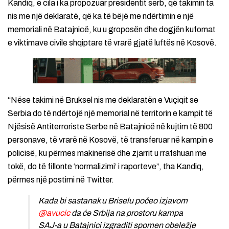
Kandiq, e cila i ka propozuar presidentit serb, që takimin ta
nis me një deklaratë, që ka të bëjë me ndërtimin e një
memoriali në Batajnicë, ku u groposën dhe dogjën kufomat
e viktimave civile shqiptare të vrarë gjatë luftës në Kosovë.
“Nëse takimi në Bruksel nis me deklaratën e Vuçiqit se
Serbia do të ndërtojë një memorial në territorin e kampit të
Njësisë Antiterroriste Serbe në Batajnicë në kujtim të 800
personave, të vrarë në Kosovë, të transferuar në kampin e
policisë, ku përmes makinerisë dhe zjarrit u rrafshuan me
tokë, do të fillonte ‘normalizimi’ i raporteve”, tha Kandiq,
përmes një postimi në Twitter.
Kada bi sastanak u Briselu počeo izjavom
@avucic
da će Srbija na prostoru kampa
SAJ-a u Batajnici izgraditi spomen obeležje