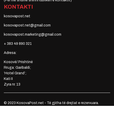
(Për më shumë shihni rubrikën e kontaktit)
KONTAKTI
kosovapost.net
kosovapost.net@gmail.com
kosovapost.marketing@gmail.com
+ 383 49 890 321
Adresa:
Kosovë/ Prishtinë
Rruga: Garibaldi;
‘Hotel Grand’;
Kati II
Zyra nr. 13
© 2023 KosovaPost.net - Të gjitha të drejtat e rezervuara.