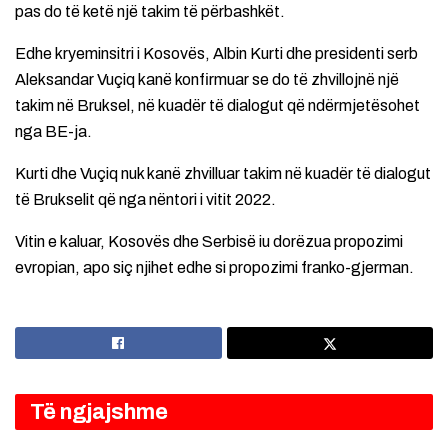
pas do të ketë një takim të përbashkët.
Edhe kryeminsitri i Kosovës, Albin Kurti dhe presidenti serb
Aleksandar Vuçiq kanë konfirmuar se do të zhvillojnë një
takim në Bruksel, në kuadër të dialogut që ndërmjetësohet
nga BE-ja.
Kurti dhe Vuçiq nuk kanë zhvilluar takim në kuadër të dialogut
të Brukselit që nga nëntori i vitit 2022.
Vitin e kaluar, Kosovës dhe Serbisë iu dorëzua propozimi
evropian, apo siç njihet edhe si propozimi franko-gjerman.
Të ngjajshme