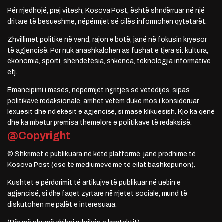
Për rrjedhojë, prej vitesh, Kosova Post, është shndërruar në një
dritare të besueshme, nëpërmjet së cilës informohen qytetarët.
Zhvillimet politike në vend, rajon e botë, janë në fokusin kryesor
të agjencisë. Por nuk anashkalohen as fushat e tjera si: kultura,
ekonomia, sporti, shëndetësia, shkenca, teknologjia informative
etj.
Emancipimi i masës, nëpërmjet ngritjes së vetëdijes, sipas
politikave redaksionale, arrihet vetëm duke mos i konsideruar
lexuesit dhe ndjekësit e agjencisë, si masë klikuesish. Kjo ka qenë
dhe ka mbetur premisa themelore e politikave të redaksisë.
@Copyright
© Shkrimet e publikuara në këtë platformë, janë prodhime të
Kosova Post (ose të mediumeve me të cilat bashkëpunon).
Kushtet e përdorimit të artikujve të publikuar në uebin e
agjencisë, si dhe faqet zyrtare në rrjetet sociale, mund të
diskutohen me palët e interesuara.