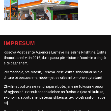
IMPRESUM
Kosova Post është Agjenci e Lajmeve me seli në Prishtinë. Është
themeluar në vitin 2016, duke pasur për mision informimin e drejtë
e të paanshëm.
Për rrjedhojë, prej vitesh, Kosova Post, është shndërruar në një
dritare të besueshme, nëpërmjet së cilës informohen qytetarët.
Zhvillimet politike në vend, rajon e botë, janë në fokusin kryesor
të agjencisë. Por nuk anashkalohen as fushat e tjera si: kultura,
ekonomia, sporti, shëndetësia, shkenca, teknologjia informative
etj.