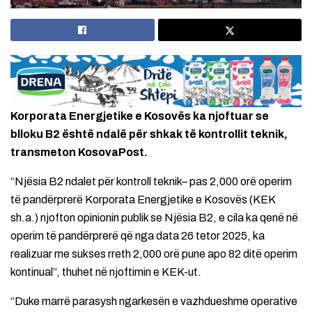
Korporata Energjetike e Kosovës ka njoftuar se
blloku B2 është ndalë për shkak të kontrollit teknik,
transmeton KosovaPost.
“Njësia B2 ndalet për kontroll teknik– pas 2,000 orë operim
të pandërprerë Korporata Energjetike e Kosovës (KEK
sh.a.) njofton opinionin publik se Njësia B2, e cila ka qenë në
operim të pandërprerë që nga data 26 tetor 2025, ka
realizuar me sukses rreth 2,000 orë pune apo 82 ditë operim
kontinual”, thuhet në njoftimin e KEK-ut.
“Duke marrë parasysh ngarkesën e vazhdueshme operative