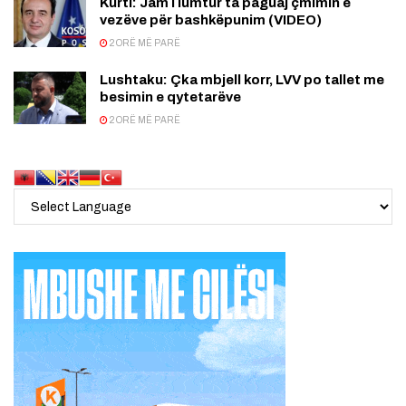
Kurti: Jam i lumtur ta paguaj çmimin e
vezëve për bashkëpunim (VIDEO)
2 ORË MË PARË
Lushtaku: Çka mbjell korr, LVV po tallet me
besimin e qytetarëve
2 ORË MË PARË