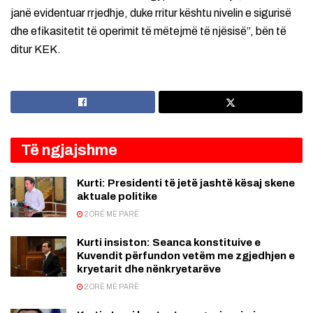
janë evidentuar rrjedhje, duke rritur kështu nivelin e sigurisë
dhe efikasitetit të operimit të mëtejmë të njësisë”, bën të
ditur KEK.
Të ngjajshme
Kurti: Presidenti të jetë jashtë kësaj skene
aktuale politike
2 ORË MË PARË
Kurti insiston: Seanca konstituive e
Kuvendit përfundon vetëm me zgjedhjen e
kryetarit dhe nënkryetarëve
2 ORË MË PARË