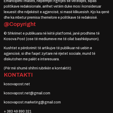
Emancipimi i masës, nëpërmjet ngritjes së vetëdijes, sipas
politikave redaksionale, arrihet vetëm duke mos i konsideruar
lexuesit dhe ndjekësit e agjencisë, si masë klikuesish. Kjo ka qenë
dhe ka mbetur premisa themelore e politikave të redaksisë.
@Copyright
© Shkrimet e publikuara në këtë platformë, janë prodhime të
Kosova Post (ose të mediumeve me të cilat bashkëpunon).
Kushtet e përdorimit të artikujve të publikuar në uebin e
agjencisë, si dhe faqet zyrtare në rrjetet sociale, mund të
diskutohen me palët e interesuara.
(Për më shumë shihni rubrikën e kontaktit)
KONTAKTI
kosovapost.net
kosovapost.net@gmail.com
kosovapost.marketing@gmail.com
+ 383 49 890 321