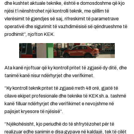
dhe kushtet aktuale teknike, është e domosdoshme që kjo
njësi t’i nënshtrohet një kontrolli teknik, me qëllim të
vlerësimit të gjendjes së saj, rifreskimit të parametrave
operativë dhe sigurimit të vazhdimësisë së qëndrueshme të
prodhimit”, njofton KEK.
Ata kanë njoftuar që ky kontroll pritet të zgjasë dy ditë, dhe
tanimë kanë nisur ndërhyrjet dhe verifkimet.
“Ky kontroll teknik pritet të zgjasë rreth 48 orë, gjatë të
cilave ekipet profesionale dhe teknike të KEK sh.a. tashmë
kanë filluar ndërhyrjet dhe verifikimet e nevojshme në
pajisjet kryesore të njësisë”.
“Njëkohësisht, kjo periudhë do të shfrytëzohet për të
realizuar edhe sanimin e disa gypave në kaldajë, tek të cilët