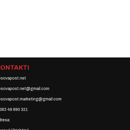
KONTAKTI
osovapost.net
osovapost.net@gmail.com
osovapost.marketing@gmail.com
383 49 890 321
dresa: