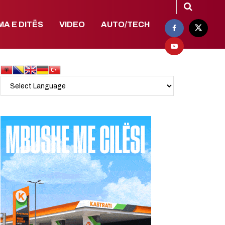
MA E DITËS
VIDEO
AUTO/TECH