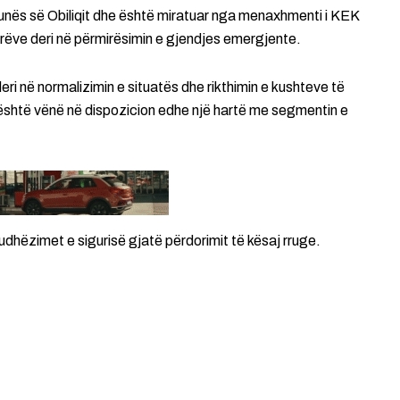
nës së Obiliqit dhe është miratuar nga menaxhmenti i KEK
tarëve deri në përmirësimin e gjendjes emergjente.
i në normalizimin e situatës dhe rikthimin e kushteve të
 u është vënë në dispozicion edhe një hartë me segmentin e
udhëzimet e sigurisë gjatë përdorimit të kësaj rruge.