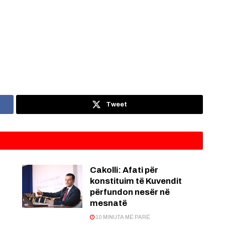
Tweet
Cakolli: Afati për
konstituim të Kuvendit
përfundon nesër në
mesnatë
10 MINUTA MË PARË