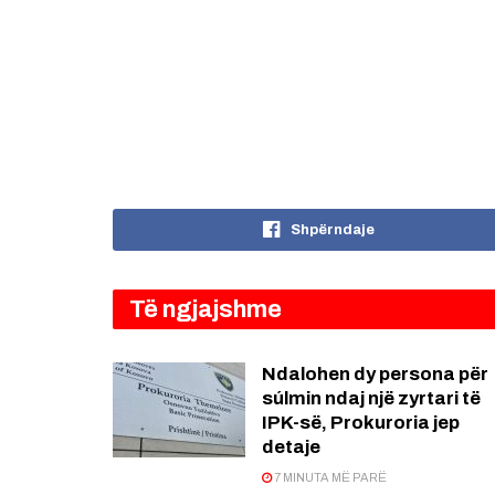
Shpërndaje
Të ngjajshme
Ndalohen dy persona për
súlmin ndaj një zyrtari të
IPK-së, Prokuroria jep
detaje
7 MINUTA MË PARË