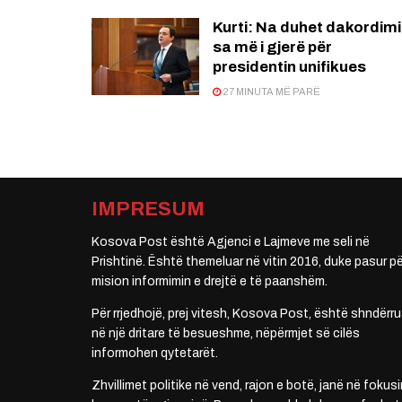
Kurti: Na duhet dakordimi
sa më i gjerë për
presidentin unifikues
27 MINUTA MË PARË
IMPRESUM
Kosova Post është Agjenci e Lajmeve me seli në
Prishtinë. Është themeluar në vitin 2016, duke pasur pë
mision informimin e drejtë e të paanshëm.
Për rrjedhojë, prej vitesh, Kosova Post, është shndërru
në një dritare të besueshme, nëpërmjet së cilës
informohen qytetarët.
Zhvillimet politike në vend, rajon e botë, janë në fokusi