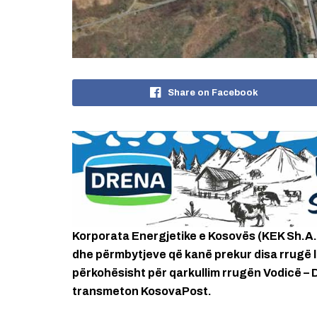
Share on Facebook
Korporata Energjetike e Kosovës (KEK Sh.A.)
dhe përmbytjeve që kanë prekur disa rrugë l
përkohësisht për qarkullim rrugën Vodicë – 
transmeton KosovaPost.