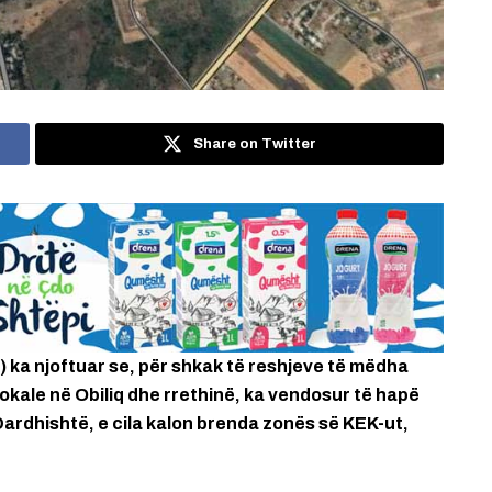
Share on Twitter
 ka njoftuar se, për shkak të reshjeve të mëdha
okale në Obiliq dhe rrethinë, ka vendosur të hapë
Dardhishtë, e cila kalon brenda zonës së KEK-ut,