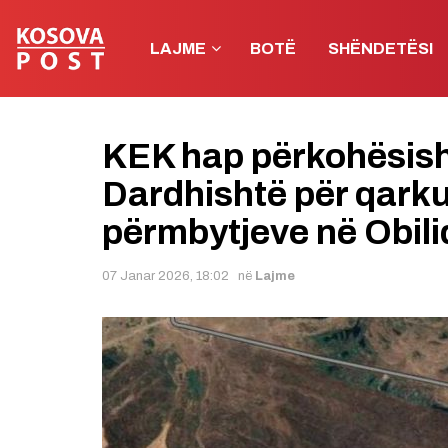
LAJME
BOTË
SHËNDETËSI
KEK hap përkohësish
Dardhishtë për qarkul
përmbytjeve në Obili
07 Janar 2026, 18:02
në
Lajme