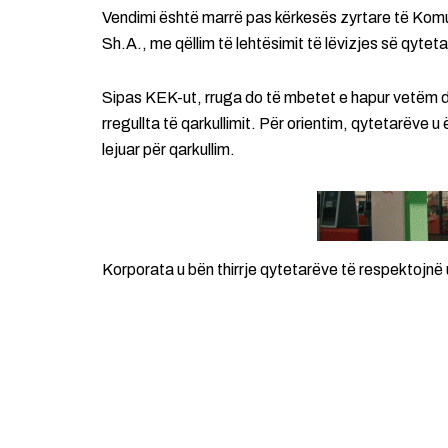
Vendimi është marrë pas kërkesës zyrtare të Komu
Sh.A., me qëllim të lehtësimit të lëvizjes së qyte
Sipas KEK-ut, rruga do të mbetet e hapur vetëm der
rregullta të qarkullimit. Për orientim, qytetarëve
lejuar për qarkullim.
Korporata u bën thirrje qytetarëve të respektojnë 