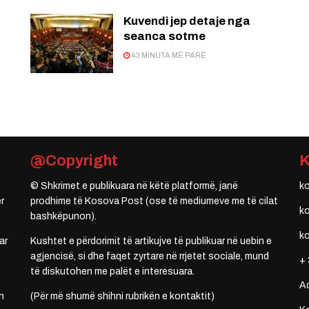
Kuvendi jep detaje nga
seanca sotme
43 MINUTA MË PARË
@Copyright
© Shkrimet e publikuara në këtë platformë, janë
k
r
prodhime të Kosova Post (ose të mediumeve me të cilat
k
bashkëpunon).
k
ar
Kushtet e përdorimit të artikujve të publikuar në uebin e
agjencisë, si dhe faqet zyrtare në rrjetet sociale, mund
+ 
të diskutohen me palët e interesuara.
A
n
(Për më shumë shihni rubrikën e kontaktit)