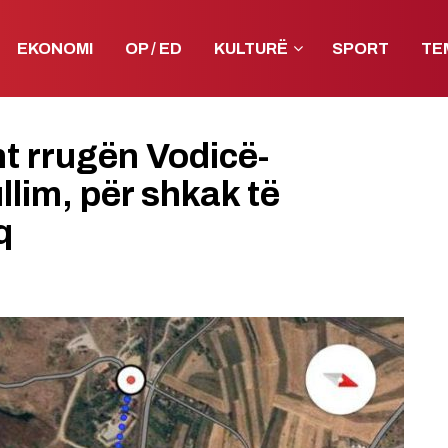
EKONOMI
OP / ED
KULTURË
SPORT
TE
t rrugën Vodicë-
lim, për shkak të
q