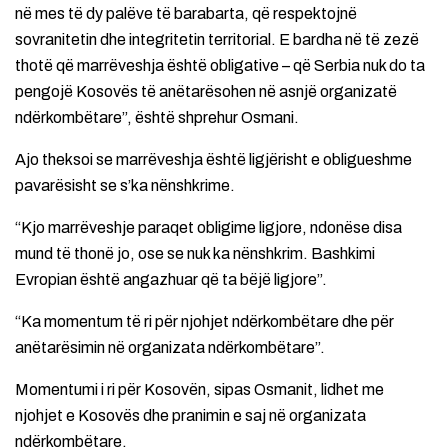
në mes të dy palëve të barabarta, që respektojnë
sovranitetin dhe integritetin territorial. E bardha në të zezë
thotë që marrëveshja është obligative – që Serbia nuk do ta
pengojë Kosovës të anëtarësohen në asnjë organizatë
ndërkombëtare”, është shprehur Osmani.
Ajo theksoi se marrëveshja është ligjërisht e obligueshme
pavarësisht se s’ka nënshkrime.
“Kjo marrëveshje paraqet obligime ligjore, ndonëse disa
mund të thonë jo, ose se nuk ka nënshkrim. Bashkimi
Evropian është angazhuar që ta bëjë ligjore”.
“Ka momentum të ri për njohjet ndërkombëtare dhe për
anëtarësimin në organizata ndërkombëtare”.
Momentumi i ri për Kosovën, sipas Osmanit, lidhet me
njohjet e Kosovës dhe pranimin e saj në organizata
ndërkombëtare.