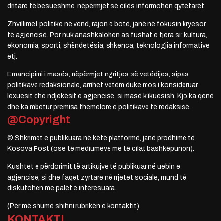
dritare të besueshme, nëpërmjet së cilës informohen qytetarët.
Zhvillimet politike në vend, rajon e botë, janë në fokusin kryesor
të agjencisë. Por nuk anashkalohen as fushat e tjera si: kultura,
ekonomia, sporti, shëndetësia, shkenca, teknologjia informative
etj.
Emancipimi i masës, nëpërmjet ngritjes së vetëdijes, sipas
politikave redaksionale, arrihet vetëm duke mos i konsideruar
lexuesit dhe ndjekësit e agjencisë, si masë klikuesish. Kjo ka qenë
dhe ka mbetur premisa themelore e politikave të redaksisë.
@Copyright
© Shkrimet e publikuara në këtë platformë, janë prodhime të
Kosova Post (ose të mediumeve me të cilat bashkëpunon).
Kushtet e përdorimit të artikujve të publikuar në uebin e
agjencisë, si dhe faqet zyrtare në rrjetet sociale, mund të
diskutohen me palët e interesuara.
(Për më shumë shihni rubrikën e kontaktit)
KONTAKTI