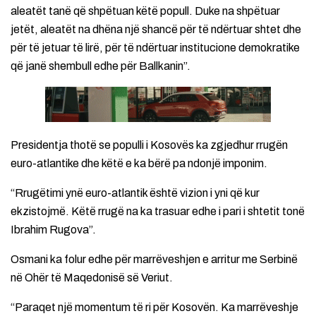
aleatët tanë që shpëtuan këtë popull. Duke na shpëtuar
jetët, aleatët na dhëna një shancë për të ndërtuar shtet dhe
për të jetuar të lirë, për të ndërtuar institucione demokratike
që janë shembull edhe për Ballkanin”.
Presidentja thotë se populli i Kosovës ka zgjedhur rrugën
euro-atlantike dhe këtë e ka bërë pa ndonjë imponim.
“Rrugëtimi ynë euro-atlantik është vizion i yni që kur
ekzistojmë. Këtë rrugë na ka trasuar edhe i pari i shtetit tonë
Ibrahim Rugova”.
Osmani ka folur edhe për marrëveshjen e arritur me Serbinë
në Ohër të Maqedonisë së Veriut.
“Paraqet një momentum të ri për Kosovën. Ka marrëveshje