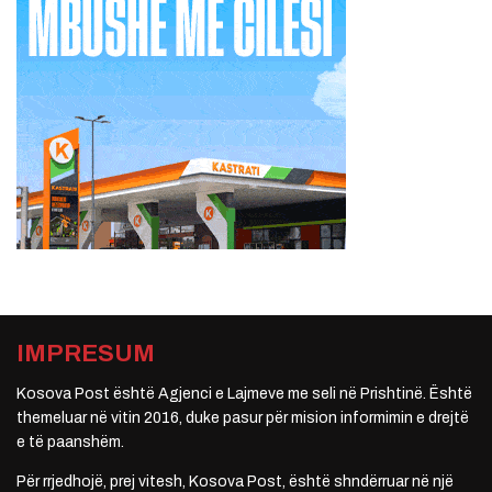
IMPRESUM
Kosova Post është Agjenci e Lajmeve me seli në Prishtinë. Është
themeluar në vitin 2016, duke pasur për mision informimin e drejtë
e të paanshëm.
Për rrjedhojë, prej vitesh, Kosova Post, është shndërruar në një