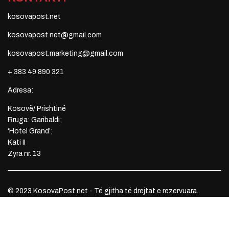
kosovapost.net
kosovapost.net@gmail.com
kosovapost.marketing@gmail.com
+ 383 49 890 321
Adresa:
Kosovë/ Prishtinë
Rruga: Garibaldi;
‘Hotel Grand’;
Kati II
Zyra nr. 13
© 2023 KosovaPost.net - Të gjitha të drejtat e rezervuara.