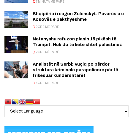
7 MINUTA MË PARË
Shqipëria i reagon Zelenskyt: Pavarësia e
Kosovës e pakthyeshme
2 ORË MË PARË
Netanyahu refuzon planin 15 pikësh të
Trumpit: Nuk do të ketë shtet palestinez
2 ORË MË PARË
Analistët në Serbi: Vuçiq po përdor
struktura kriminale parapolicore për të
frikësuar kundërshtarët
4 ORË MË PARË