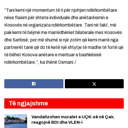
“Tani kemi një momentum të ri për njohjen ndërkombëtare
nëse flasim për shtete individuale dhe anëtarësimin e
Kosovës në organizata ndërkombëtare. Tani në fakt, më
pak kemi të bëjmë me marrëdhëniet bilaterale mes Kosovës
dhe Serbisë, por më shumë si një zotim që kemi marrë nga
partnerët tanë që do të ketë një shtytje të madhe të fortë që
të bëhet Kosova anëtare e merituar e bashkësisë
ndërkombëtare.”, ka thënë Osmani./
Të ngjajshme
Vandalizohen muralet e UÇK-së në Çair,
reagojnë BDI dhe VLEN-i