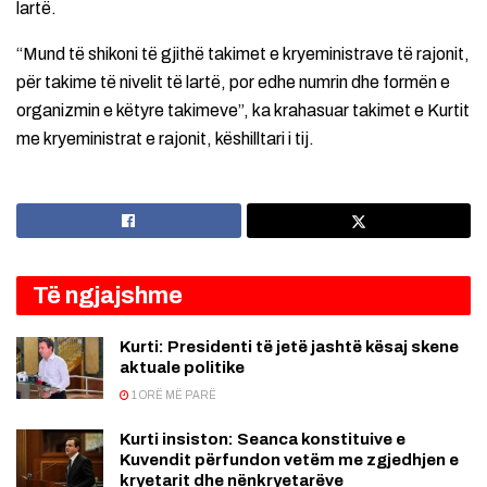
lartë.
“Mund të shikoni të gjithë takimet e kryeministrave të rajonit,
për takime të nivelit të lartë, por edhe numrin dhe formën e
organizmin e këtyre takimeve”, ka krahasuar takimet e Kurtit
me kryeministrat e rajonit, këshilltari i tij.
Të ngjajshme
Kurti: Presidenti të jetë jashtë kësaj skene
aktuale politike
1 ORË MË PARË
Kurti insiston: Seanca konstituive e
Kuvendit përfundon vetëm me zgjedhjen e
kryetarit dhe nënkryetarëve