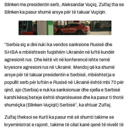
Blinken me presidentin serb, Aleksandar Vuçiq, Zulfaj tha se
Blinken ka pasur shumë arsye për të takuar Vuçiqin.
“Serbia siç e dini nuk i ka vendos sanksione Rusisë dhe
SHBA e mbështesin fuqishëm Ukrainën në luftë kundër
agresionit rus. Dhe këtë vit në konferencë ishte temë
kryesore agresioni rus në Ukrainë. Mendoj që ka shumë
arsye për të takuar presidentin e Serbisë, mbështetja e
popullit serb për luftën e Rusisë në Ukrainë është mbi 70 për
qind, ajo (Serbia) e nuk ka sanksionuar dhe sjella e Serbisë
karshi kësaj beteje është shqetësuese dhe ka pasur ti thotë
shumëçka (Blinken-Vuçiqit) Serbisë”, ka shtuar Zulfaj.
Zulfaj theksoi se Kurti ka pasur më së shumti takime se
kryeministrat e rajonit, takime të cilat kanë qenë të nivelit të