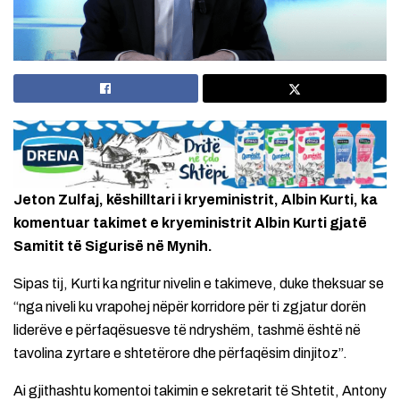
Jeton Zulfaj, këshilltari i kryeministrit, Albin Kurti, ka
komentuar takimet e kryeministrit Albin Kurti gjatë
Samitit të Sigurisë në Mynih.
Sipas tij, Kurti ka ngritur nivelin e takimeve, duke theksuar se
“nga niveli ku vrapohej nëpër korridore për ti zgjatur dorën
liderëve e përfaqësuesve të ndryshëm, tashmë është në
tavolina zyrtare e shtetërore dhe përfaqësim dinjitoz”.
Ai gjithashtu komentoi takimin e sekretarit të Shtetit, Antony