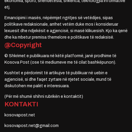
ekonomia, sporti, shëndetësia, shkenca, teknologjia informative
etj.
Emancipimi i masës, nëpërmjet ngritjes së vetëdijes, sipas
politikave redaksionale, arrihet vetëm duke mos i konsideruar
lexuesit dhe ndjekësit e agjencisë, si masë klikuesish. Kjo ka qenë
dhe ka mbetur premisa themelore e politikave të redaksisë.
@Copyright
© Shkrimet e publikuara në këtë platformë, janë prodhime të
Kosova Post (ose të mediumeve me të cilat bashkëpunon).
Kushtet e përdorimit të artikujve të publikuar në uebin e
agjencisë, si dhe faqet zyrtare në rrjetet sociale, mund të
diskutohen me palët e interesuara.
(Për më shumë shihni rubrikën e kontaktit)
KONTAKTI
kosovapost.net
kosovapost.net@gmail.com