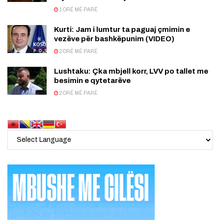
1 ORË MË PARË
Kurti: Jam i lumtur ta paguaj çmimin e
vezëve për bashkëpunim (VIDEO)
2 ORË MË PARË
Lushtaku: Çka mbjell korr, LVV po tallet me
besimin e qytetarëve
2 ORË MË PARË