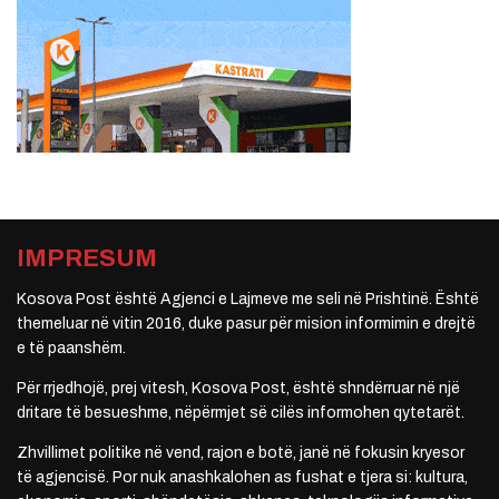
IMPRESUM
Kosova Post është Agjenci e Lajmeve me seli në Prishtinë. Është
themeluar në vitin 2016, duke pasur për mision informimin e drejtë
e të paanshëm.
Për rrjedhojë, prej vitesh, Kosova Post, është shndërruar në një
dritare të besueshme, nëpërmjet së cilës informohen qytetarët.
Zhvillimet politike në vend, rajon e botë, janë në fokusin kryesor
të agjencisë. Por nuk anashkalohen as fushat e tjera si: kultura,