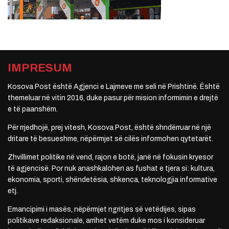
IMPRESUM
Kosova Post është Agjenci e Lajmeve me seli në Prishtinë. Është
themeluar në vitin 2016, duke pasur për mision informimin e drejtë
e të paanshëm.
Për rrjedhojë, prej vitesh, Kosova Post, është shndërruar në një
dritare të besueshme, nëpërmjet së cilës informohen qytetarët.
Zhvillimet politike në vend, rajon e botë, janë në fokusin kryesor
të agjencisë. Por nuk anashkalohen as fushat e tjera si: kultura,
ekonomia, sporti, shëndetësia, shkenca, teknologjia informative
etj.
Emancipimi i masës, nëpërmjet ngritjes së vetëdijes, sipas
politikave redaksionale, arrihet vetëm duke mos i konsideruar