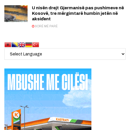
U nisën drejt Gjermanisë pas pushimeve në
Kosovë, tre mërgimtarë humbin jetën në
aksiďent
9 ORË MË PARË