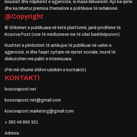
lexuesit dhe ndjekësit e agjencisë, si masë klikuesish. Kjo ka qenë
dhe ka mbetur premisa themelore e politikave të redaksisë.
@Copyright
© Shkrimet e publikuara në këtë platformë, janë prodhime të
Kosova Post (ose të mediumeve me të cilat bashkëpunon).
Kushtet e përdorimit të artikujve të publikuar në uebin e
agjencisë, si dhe faqet zyrtare në rrjetet sociale, mund të
diskutohen me palët e interesuara.
(Për më shumë shihni rubrikën e kontaktit)
KONTAKTI
kosovapost.net
kosovapost.net@gmail.com
kosovapost.marketing@gmail.com
+ 383 49 890 321
Adresa: