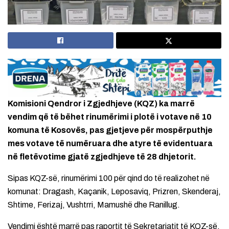
Komisioni Qendror i Zgjedhjeve (KQZ) ka marrë
vendim që të bëhet rinumërimi i plotë i votave në 10
komuna të Kosovës, pas gjetjeve për mospërputhje
mes votave të numëruara dhe atyre të evidentuara
në fletëvotime gjatë zgjedhjeve të 28 dhjetorit.
Sipas KQZ-së, rinumërimi 100 për qind do të realizohet në
komunat: Dragash, Kaçanik, Leposaviq, Prizren, Skenderaj,
Shtime, Ferizaj, Vushtrri, Mamushë dhe Ranillug.
Vendimi është marrë pas raportit të Sekretariatit të KQZ-së,