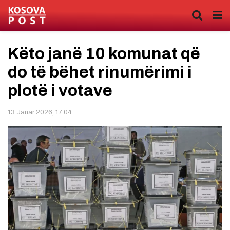
Këto janë 10 komunat që
do të bëhet rinumërimi i
plotë i votave
13 Janar 2026, 17:04