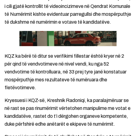
i cili gjatë kontrollit të videoincizimeve në Qendrat Komunale
të Numërimit kishte evidentuar parregullsi dhe mospërputhje
të dukshme në numërimin e votave të kandidatëve.
KQZ ka bërë të ditur se verifikimi fillestar është kryer në 2
për qind të vendvotimeve në nivel vendi, ku nga 52
vendvotime të kontrolluara, në 33 prej tyre janë konstatuar
mospërputhje mes rezultateve të numëruara dhe
fletëvotimeve.
Kryesuesi i KQZ-së, Kreshnik Radoniqi, ka paralajmëruar se
në rast se pas rinumërimit vërtetohen manipulime me votat e
kandidatëve, rastet do t’i dërgohen organeve kompetente,
duke përfshirë edhe anëtarët e ekipeve të numërimit.