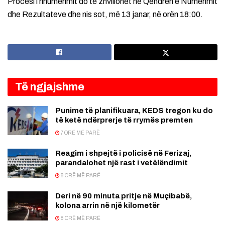
Procesi i rinumërimit do të zhvillohet në Qendrën e Numërimit
dhe Rezultateve dhe nis sot, më 13 janar, në orën 18:00.
Të ngjajshme
Punime të planifikuara, KEDS tregon ku do
të ketë ndërprerje të rrymës premten
7 ORË MË PARË
Reagim i shpejtë i policisë në Ferizaj,
parandalohet një rast i vetëlëndimit
8 ORË MË PARË
Deri në 90 minuta pritje në Muçibabë,
kolona arrin në një kilometër
8 ORË MË PARË