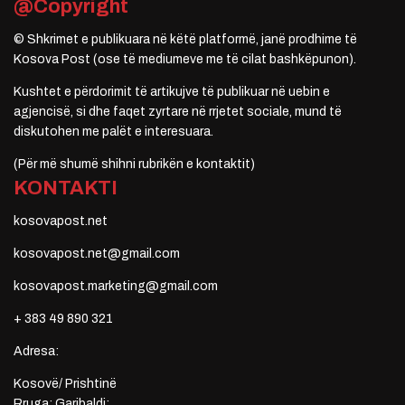
@Copyright
© Shkrimet e publikuara në këtë platformë, janë prodhime të
Kosova Post (ose të mediumeve me të cilat bashkëpunon).
Kushtet e përdorimit të artikujve të publikuar në uebin e
agjencisë, si dhe faqet zyrtare në rrjetet sociale, mund të
diskutohen me palët e interesuara.
(Për më shumë shihni rubrikën e kontaktit)
KONTAKTI
kosovapost.net
kosovapost.net@gmail.com
kosovapost.marketing@gmail.com
+ 383 49 890 321
Adresa:
Kosovë/ Prishtinë
Rruga: Garibaldi;