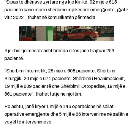
“Sipas të dhënave zyrtare nga kjo klinikë, 92 mijë e 615
pacientë kanë marrë shërbime mjekësore emergjente, gjatë
vitit 2022”, thuhet në komunikatën për media.
Kjo i bie që mesatarisht brenda ditës janë trajtuar 253
pacientë.
“Shërbimi Internistik, 26 mijë e 608 pacientë. Shërbimi
Kirurgjik, 20 mijë e 671 pacientë. Shërbimi i Reanimacionit,
19 mijë e 809 pacientë dhe Shërbimi i Ortopedisë, 19 mijë e
861 pacientë”, thuhet tutje në njoftim.
Po ashtu, janë kryer 1 mijë e 146 operacione në sallat
operative emergjente dhe 5 mijë e 66 intervenime në sallën e
vogël të intervenimeve.