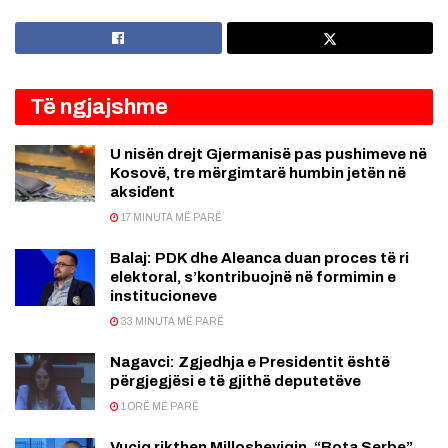
Të ngjajshme
U nisën drejt Gjermanisë pas pushimeve në
Kosovë, tre mërgimtarë humbin jetën në
aksiďent
17 MINUTA MË PARË
Balaj: PDK dhe Aleanca duan proces të ri
elektoral, s’kontribuojnë në formimin e
institucioneve
33 MINUTA MË PARË
Nagavci: Zgjedhja e Presidentit është
përgjegjësi e të gjithë deputetëve
1 ORË MË PARË
Vuçiq rikthen Millosheviqin, “Bota Serbe”