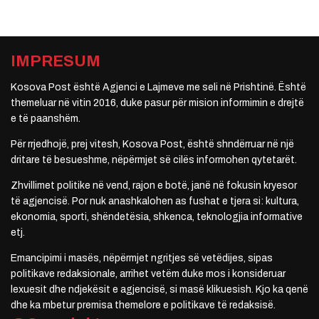
IMPRESUM
Kosova Post është Agjenci e Lajmeve me seli në Prishtinë. Është
themeluar në vitin 2016, duke pasur për mision informimin e drejtë
e të paanshëm.
Për rrjedhojë, prej vitesh, Kosova Post, është shndërruar në një
dritare të besueshme, nëpërmjet së cilës informohen qytetarët.
Zhvillimet politike në vend, rajon e botë, janë në fokusin kryesor
të agjencisë. Por nuk anashkalohen as fushat e tjera si: kultura,
ekonomia, sporti, shëndetësia, shkenca, teknologjia informative
etj.
Emancipimi i masës, nëpërmjet ngritjes së vetëdijes, sipas
politikave redaksionale, arrihet vetëm duke mos i konsideruar
lexuesit dhe ndjekësit e agjencisë, si masë klikuesish. Kjo ka qenë
dhe ka mbetur premisa themelore e politikave të redaksisë.