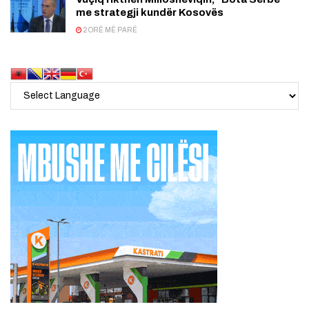
me strategji kundër Kosovës
2 ORË MË PARË