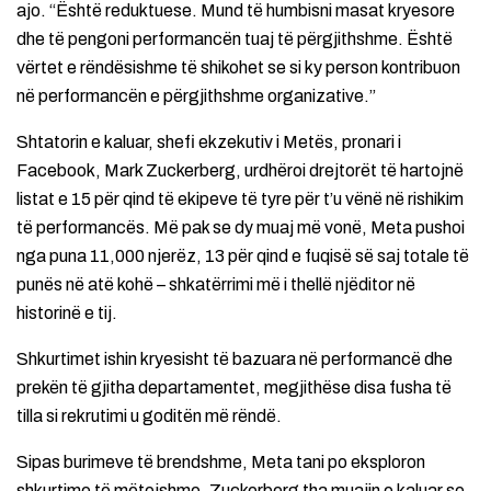
ajo. “Është reduktuese. Mund të humbisni masat kryesore
dhe të pengoni performancën tuaj të përgjithshme. Është
vërtet e rëndësishme të shikohet se si ky person kontribuon
në performancën e përgjithshme organizative.”
Shtatorin e kaluar, shefi ekzekutiv i Metës, pronari i
Facebook, Mark Zuckerberg, urdhëroi drejtorët të hartojnë
listat e 15 për qind të ekipeve të tyre për t’u vënë në rishikim
të performancës. Më pak se dy muaj më vonë, Meta pushoi
nga puna 11,000 njerëz, 13 për qind e fuqisë së saj totale të
punës në atë kohë – shkatërrimi më i thellë njëditor në
historinë e tij.
Shkurtimet ishin kryesisht të bazuara në performancë dhe
prekën të gjitha departamentet, megjithëse disa fusha të
tilla si rekrutimi u goditën më rëndë.
Sipas burimeve të brendshme, Meta tani po eksploron
shkurtime të mëtejshme. Zuckerberg tha muajin e kaluar se