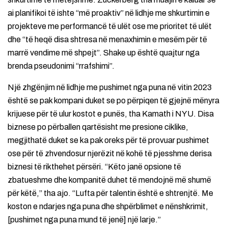
ai planifikoi të ishte “më proaktiv” në lidhje me shkurtimin e
projekteve me performancë të ulët ose me prioritet të ulët
dhe “të heqë disa shtresa në menaxhimin e mesëm për të
marrë vendime më shpejt”. Shake up është quajtur nga
brenda pseudonimi “rrafshimi”.
Një zhgënjim në lidhje me pushimet nga puna në vitin 2023
është se pak kompani duket se po përpiqen të gjejnë mënyra
krijuese për të ulur kostot e punës, tha Kamath i NYU. Disa
biznese po përballen qartësisht me presione ciklike,
megjithatë duket se ka pak oreks për të provuar pushimet
ose për të zhvendosur njerëzit në kohë të pjesshme derisa
biznesi të rikthehet përsëri. “Këto janë opsione të
zbatueshme dhe kompanitë duhet të mendojnë më shumë
për këtë,” tha ajo. “Lufta për talentin është e shtrenjtë. Me
koston e ndarjes nga puna dhe shpërblimet e nënshkrimit,
[pushimet nga puna mund të jenë] një larje.”