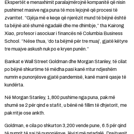
Ekspertët e menaxhimit paralajmërojnë kompanitë që nisin
pushimet masive nga puna të mos lejojnë që procesi të
zvarritet. “Gjëja më e keqe që njerëzit mund të bëjnë është
ta bëjnë atë shumë ngadalë dhe me dhimbje,” tha Kairong
Xiao, profesor i asociuar i financës në Columbia Business
School. “Nëse thua, ‘do ta bëjmë për tre muaj’, gjatë këtyre
tre muajve askush nuk po e kryen punën.”
Bankat e Wall Street Goldman dhe Morgan Stanley, të cilat
po bëjnë shkurtime të mëdha pasi kanë rritur ndjeshëm
numrin e punonjësve gjatë pandemisë, kanë marrë qasje të
kundërta.
Në Morgan Stanley, 1,800 pushime nga puna, pak më
shumë se 2 për qind e stafit, u bënë në fillim të dhjetorit, me
pak rritje ose ankth.
Goldman, e cila po shkurton 3,200 vende pune, 6.5 për qind
të numrit të saj të punonjësve, lëvizi më ngadalë. Drejtuesit