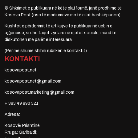
© Shkrimet e publikuara në këtë platformë, janë prodhime të
Kosova Post (ose të mediumeve me të cilat bashkëpunon).
Kushtet e përdorimit të artikujve të publikuar në uebin e
agjencisë, si dhe faqet zyrtare në rrjetet sociale, mund të
diskutohen me palët e interesuara.
(Për më shumë shihni rubrikën e kontaktit)
KONTAKTI
kosovapost.net
kosovapost.net@gmail.com
kosovapost.marketing@gmail.com
+ 383 49 890 321
Adresa:
Kosovë/ Prishtinë
Rruga: Garibaldi;