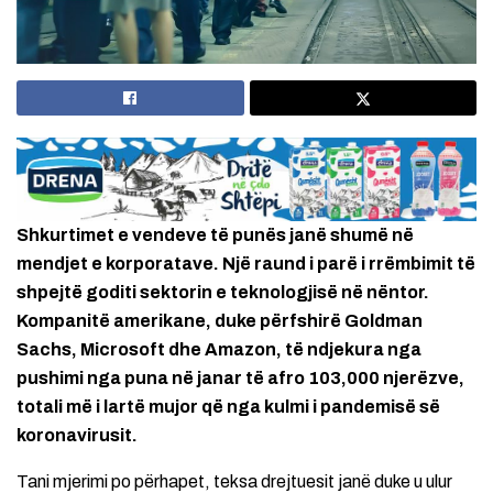
Shkurtimet e vendeve të punës janë shumë në
mendjet e korporatave. Një raund i parë i rrëmbimit të
shpejtë goditi sektorin e teknologjisë në nëntor.
Kompanitë amerikane, duke përfshirë Goldman
Sachs, Microsoft dhe Amazon, të ndjekura nga
pushimi nga puna në janar të afro 103,000 njerëzve,
totali më i lartë mujor që nga kulmi i pandemisë së
koronavirusit.
Tani mjerimi po përhapet, teksa drejtuesit janë duke u ulur