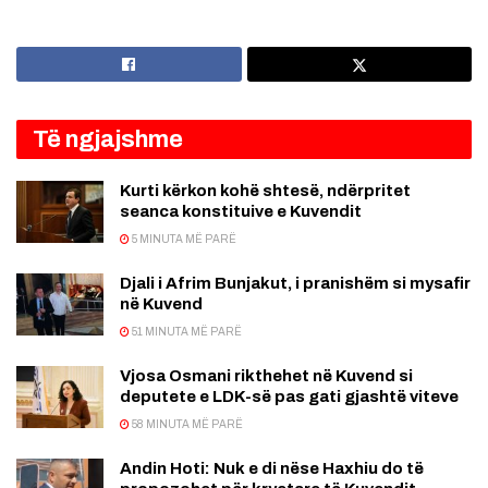
Të ngjajshme
Kurti kërkon kohë shtesë, ndërpritet
seanca konstituive e Kuvendit
5 MINUTA MË PARË
Djali i Afrim Bunjakut, i pranishëm si mysafir
në Kuvend
51 MINUTA MË PARË
Vjosa Osmani rikthehet në Kuvend si
deputete e LDK-së pas gati gjashtë viteve
58 MINUTA MË PARË
Andin Hoti: Nuk e di nëse Haxhiu do të