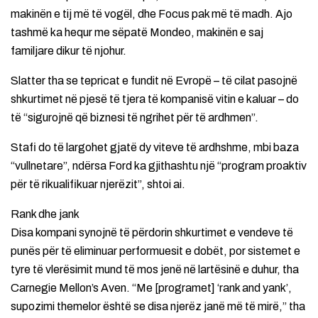
makinën e tij më të vogël, dhe Focus pak më të madh. Ajo
tashmë ka hequr me sëpatë Mondeo, makinën e saj
familjare dikur të njohur.
Slatter tha se tepricat e fundit në Evropë – të cilat pasojnë
shkurtimet në pjesë të tjera të kompanisë vitin e kaluar – do
të “sigurojnë që biznesi të ngrihet për të ardhmen”.
Stafi do të largohet gjatë dy viteve të ardhshme, mbi baza
“vullnetare”, ndërsa Ford ka gjithashtu një “program proaktiv
për të rikualifikuar njerëzit”, shtoi ai.
Rank dhe jank
Disa kompani synojnë të përdorin shkurtimet e vendeve të
punës për të eliminuar performuesit e dobët, por sistemet e
tyre të vlerësimit mund të mos jenë në lartësinë e duhur, tha
Carnegie Mellon’s Aven. “Me [programet] ‘rank and yank’,
supozimi themelor është se disa njerëz janë më të mirë,” tha