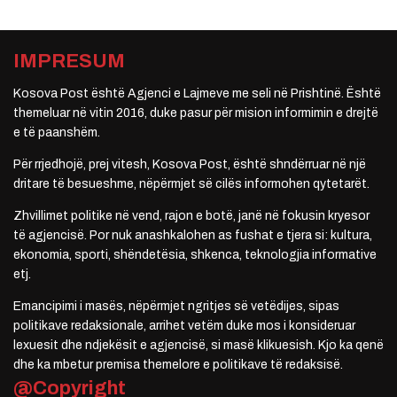
IMPRESUM
Kosova Post është Agjenci e Lajmeve me seli në Prishtinë. Është
themeluar në vitin 2016, duke pasur për mision informimin e drejtë
e të paanshëm.
Për rrjedhojë, prej vitesh, Kosova Post, është shndërruar në një
dritare të besueshme, nëpërmjet së cilës informohen qytetarët.
Zhvillimet politike në vend, rajon e botë, janë në fokusin kryesor
të agjencisë. Por nuk anashkalohen as fushat e tjera si: kultura,
ekonomia, sporti, shëndetësia, shkenca, teknologjia informative
etj.
Emancipimi i masës, nëpërmjet ngritjes së vetëdijes, sipas
politikave redaksionale, arrihet vetëm duke mos i konsideruar
lexuesit dhe ndjekësit e agjencisë, si masë klikuesish. Kjo ka qenë
dhe ka mbetur premisa themelore e politikave të redaksisë.
@Copyright