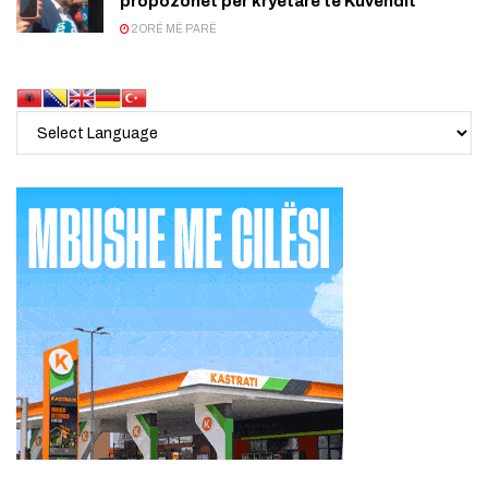
propozohet për kryetare të Kuvendit
2 ORË MË PARË