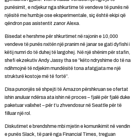
punësimit, e ndjekur nga shkurtime të vendeve të punës në
njësitë me humbje ose eksperimentale, siç është ekipi që
qëndron pas asistentit zanor Alexa.
Bisedat e hershme për shkurtimet në rajonin e 10,000
vendeve të punës nxitën një pranim në janar se gati dyfishi i
këtij numri do të duhej të largohej. Në një shënim për stafin,
shefi ekzekutiv Andy Jassy tha se “këto ndryshime do të na
ndihmojnë të ndjekim mundësitë tona afatgjata me një
strukturë kostoje më të fortë”.
Disa punonjës së shpejti të Amazon përshkruan se ofertat
ishin anuluar ndërsa ata ishin në proces – fjalë për fjalë duke
paketuar valixhet – për t’u zhvendosur në Seattle për të
filluar një rol.
Diskutimet e brendshme mbi mjetin e komunikimit në vendin
e punës Slack, të parë nga Financial Times, treguan