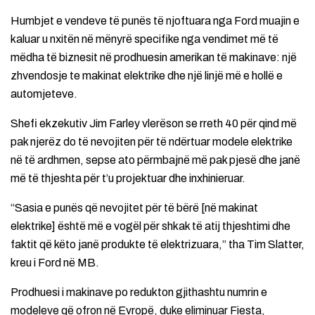
Humbjet e vendeve të punës të njoftuara nga Ford muajin e
kaluar u nxitën në mënyrë specifike nga vendimet më të
mëdha të biznesit në prodhuesin amerikan të makinave: një
zhvendosje te makinat elektrike dhe një linjë më e hollë e
automjeteve.
Shefi ekzekutiv Jim Farley vlerëson se rreth 40 për qind më
pak njerëz do të nevojiten për të ndërtuar modele elektrike
në të ardhmen, sepse ato përmbajnë më pak pjesë dhe janë
më të thjeshta për t’u projektuar dhe inxhinieruar.
“Sasia e punës që nevojitet për të bërë [në makinat
elektrike] është më e vogël për shkak të atij thjeshtimi dhe
faktit që këto janë produkte të elektrizuara,” tha Tim Slatter,
kreu i Ford në MB.
Prodhuesi i makinave po redukton gjithashtu numrin e
modeleve që ofron në Evropë, duke eliminuar Fiesta,