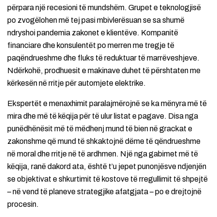
përpara një recesioni të mundshëm. Grupet e teknologjisë
po zvogëlohen më tej pasi mbivlerësuan se sa shumë
ndryshoi pandemia zakonet e klientëve. Kompanitë
financiare dhe konsulentët po merren me tregje të
paqëndrueshme dhe fluks të reduktuar të marrëveshjeve.
Ndërkohë, prodhuesit e makinave duhet të përshtaten me
kërkesën në rritje për automjete elektrike.
Ekspertët e menaxhimit paralajmërojnë se ka mënyra më të
mira dhe më të këqija për të ulur listat e pagave. Disa nga
punëdhënësit më të mëdhenj mund të bien në grackat e
zakonshme që mund të shkaktojnë dëme të qëndrueshme
në moral dhe rritje në të ardhmen. Një nga gabimet më të
këqija, ranë dakord ata, është t’u jepet punonjësve ndjenjën
se objektivat e shkurtimit të kostove të rregullimit të shpejtë
– në vend të planeve strategjike afatgjata – po e drejtojnë
procesin.