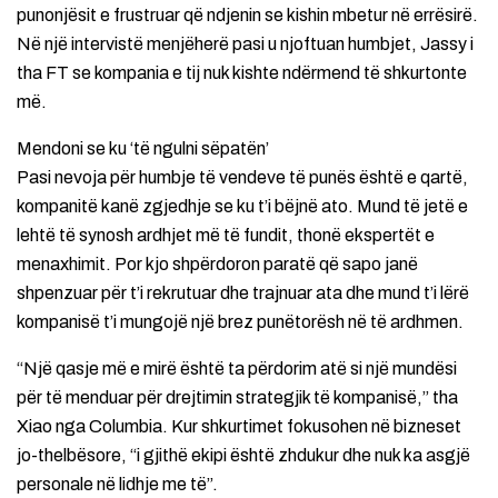
punonjësit e frustruar që ndjenin se kishin mbetur në errësirë.
Në një intervistë menjëherë pasi u njoftuan humbjet, Jassy i
tha FT se kompania e tij nuk kishte ndërmend të shkurtonte
më.
Mendoni se ku ‘të ngulni sëpatën’
Pasi nevoja për humbje të vendeve të punës është e qartë,
kompanitë kanë zgjedhje se ku t’i bëjnë ato. Mund të jetë e
lehtë të synosh ardhjet më të fundit, thonë ekspertët e
menaxhimit. Por kjo shpërdoron paratë që sapo janë
shpenzuar për t’i rekrutuar dhe trajnuar ata dhe mund t’i lërë
kompanisë t’i mungojë një brez punëtorësh në të ardhmen.
“Një qasje më e mirë është ta përdorim atë si një mundësi
për të menduar për drejtimin strategjik të kompanisë,” tha
Xiao nga Columbia. Kur shkurtimet fokusohen në bizneset
jo-thelbësore, “i gjithë ekipi është zhdukur dhe nuk ka asgjë
personale në lidhje me të”.