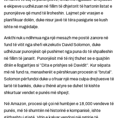
e ekipeve u udhëzuan në fillim të dhjetorit të hartonin listat e
punonjësve që mund të liroheshin. Lajmet për vrasjen e
planifikuar dolën, duke nisur javë të tëra pasigurie se kush
ishte në rrugëdalje.
Ankthi nuk u ndihmua nga një mesazh me postë zanore në
fund të vitit nga shefi ekzekutiv David Solomon, duke
udhëzuar punonjësit që pushimet nga puna do të shpalleshin
në fillim të janarit. Punonjësit më të rinj thuhet se e quajtën
ditën e llogaritjes si “Dita e prishjes së Davidit”. Kur sëpata
më në fund ra, menaxherët e përshkruan procesin si “brutal”.
Solomon përfundoi duke u ofruar një mea culpa drejtuesve të
lartë të bankës, duke u thënë atyre se duhet të kishte
shkurtuar vendet e punës më shpejt.
Në Amazon, procesi që çoi në humbjen e 18,000 vendeve të
punës, më të shumtën në historinë e kompanisë, ishte
gjithashtu i gjatë. Vitin e kaluar vendosi një ngrirje të