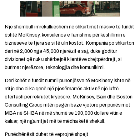
Një shembull i mrekullueshëm në shkurtimet masive të fundit
është McKinsey, konsulenca e famshme për këshillimin e
bizneseve të tjera se si të ulin kostot. Kompania po shkurton
deri në 2,000 nga 45,000 njerëzit e saj, duke goditur
divizionet që nuk u shërbejnë klientëve drejtpërdrejt, si
burimet njerëzore, teknologjia dhe komunikimi.
Deri kohët e fundit numri i punonjësve të McKinsey ishte në
rritje dhe ai ka qenë një pjesëmarrës aktiv në një luftë
ofertash për rekrutët kryesorë. McKinsey, Bain dhe Boston
Consulting Group rritën pagën bazë vjetore për punësimet
MBA në SHBA në më shumë se 190,000 dollarë vitin e
kaluar, një nga rritjet më të mëdha këtë shekull.
Punëdhënësit duhet të veprojnë shpejt