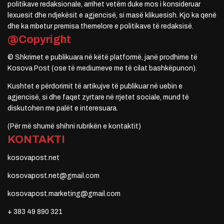
politikave redaksionale, arrihet vetëm duke mos i konsideruar
lexuesit dhe ndjekësit e agjencisë, si masë klikuesish. Kjo ka qenë
dhe ka mbetur premisa themelore e politikave të redaksisë.
@Copyright
© Shkrimet e publikuara në këtë platformë, janë prodhime të
Kosova Post (ose të mediumeve me të cilat bashkëpunon).
Kushtet e përdorimit të artikujve të publikuar në uebin e
agjencisë, si dhe faqet zyrtare në rrjetet sociale, mund të
diskutohen me palët e interesuara.
(Për më shumë shihni rubrikën e kontaktit)
KONTAKTI
kosovapost.net
kosovapost.net@gmail.com
kosovapost.marketing@gmail.com
+ 383 49 890 321