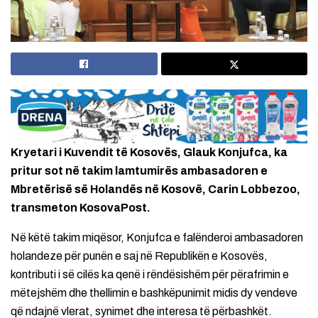
Kryetari i Kuvendit të Kosovës, Glauk Konjufca, ka
pritur sot në takim lamtumirës ambasadoren e
Mbretërisë së Holandës në Kosovë, Carin Lobbezoo,
transmeton KosovaPost.
Në këtë takim miqësor, Konjufca e falënderoi ambasadoren
holandeze për punën e saj në Republikën e Kosovës,
kontributi i së cilës ka qenë i rëndësishëm për përafrimin e
mëtejshëm dhe thellimin e bashkëpunimit midis dy vendeve
që ndajnë vlerat, synimet dhe interesa të përbashkët.