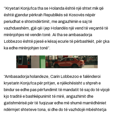
“Kryetari Konjufca tha se Holanda është një shtet mik që
është gjendur përkrah Republikës së Kosovës nëpër
periudhat e shtetndërtimit, me angazhimin e saj të
vazhdueshëm, gjë që i jep Holandës një vend të veçantë të
mirënjohjes në vendin tonë. Ai tha se ambasadorja
Lobbezoo është pjesë e kësaj ecurie të përbashkët, për çka
ka edhe mirënjohjen tonë”.
“Ambasadorja holandeze, Carin Lobbezoo e falënderoi
kryetarin Konjufca për pritjen, e njëkohësisht u shpreh e
bindur se edhe pas përfundimit të mandatit të saj do të vijojë
kjo traditë e bashkëpunimit të mirë, angazhimit dhe
gatishmërisë për të fuqizuar edhe më shumë marrëdhëniet
ndërmjet shteteve tona, si dhe do të vazhdojë mbështetja