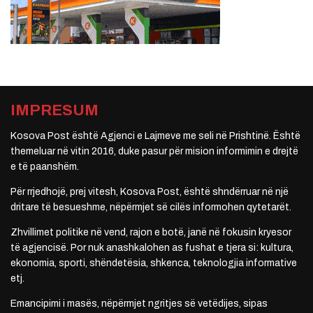
IMPRESUM
Kosova Post është Agjenci e Lajmeve me seli në Prishtinë. Është
themeluar në vitin 2016, duke pasur për mision informimin e drejtë
e të paanshëm.
Për rrjedhojë, prej vitesh, Kosova Post, është shndërruar në një
dritare të besueshme, nëpërmjet së cilës informohen qytetarët.
Zhvillimet politike në vend, rajon e botë, janë në fokusin kryesor
të agjencisë. Por nuk anashkalohen as fushat e tjera si: kultura,
ekonomia, sporti, shëndetësia, shkenca, teknologjia informative
etj.
Emancipimi i masës, nëpërmjet ngritjes së vetëdijes, sipas