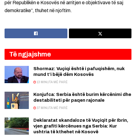
për Republikën e Kosovës në arritjen e objektivave të saj
demokratike”, thuhet në njoftim.
Të ngjajshme
Shormaz: Vuçiqi është i pafuqishëm, nuk
mund t’i bëjë dëm Kosovës
13 MINUTA MË PARË
Konjufca: Serbia është burim kërcënimi dhe
destabiliteti për paqen rajonale
37 MINUTA MË PARË
Deklaratat skandaloze të Vuçiqit për Ibrin,
vjen grafiti kërcënues nga Serbia: Kur
ushtria të kthehet në Kosovë