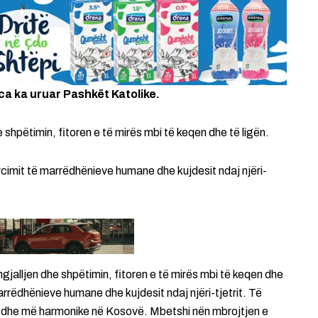
ca ka uruar Pashkët Katolike.
 shpëtimin, fitoren e të mirës mbi të keqen dhe të ligën.
rcimit të marrëdhënieve humane dhe kujdesit ndaj njëri-
gjalljen dhe shpëtimin, fitoren e të mirës mbi të keqen dhe
arrëdhënieve humane dhe kujdesit ndaj njëri-tjetrit. Të
ë dhe më harmonike në Kosovë. Mbetshi nën mbrojtjen e