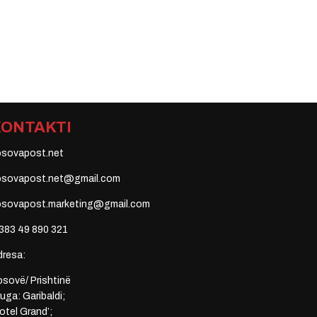
KONTAKTI
osovapost.net
osovapost.net@gmail.com
osovapost.marketing@gmail.com
383 49 890 321
dresa:
sovë/ Prishtinë
uga: Garibaldi;
otel Grand’;