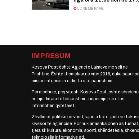
1 ORË MË PARË
IMPRESUM
Kosova Post është Agjenci e Lajmeve me seli në
Prishtinë. Është themeluar në vitin 2016, duke pasur pë
mision informimin e drejtë e të paanshëm.
Për rrjedhojë, prej vitesh, Kosova Post, është shndërru
në një dritare të besueshme, nëpërmjet së cilës
informohen qytetarët.
Zhvillimet politike në vend, rajon e botë, janë në fokusi
kryesor të agjencisë. Por nuk anashkalohen as fushat
tjera si: kultura, ekonomia, sporti, shëndetësia, shkenc
teknologjia informative etj.