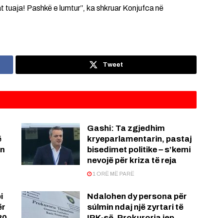
at tuaja! Pashkë e lumtur”, ka shkruar Konjufca në
Tweet
Gashi: Ta zgjedhim
ë
kryeparlamentarin, pastaj
in
bisedimet politike – s’kemi
nevojë për kriza të reja
1 ORË MË PARË
i
Ndalohen dy persona për
ër
súlmin ndaj një zyrtari të
30
IPK-së, Prokuroria jep