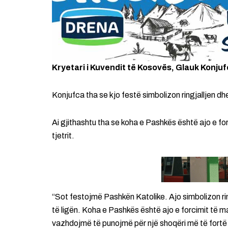
Kryetari i Kuvendit të Kosovës, Glauk Konjuf
Konjufca tha se kjo festë simbolizon ringjalljen dhe
Ai gjithashtu tha se koha e Pashkës është ajo e fo
tjetrit.
“Sot festojmë Pashkën Katolike. Ajo simbolizon rin
të ligën. Koha e Pashkës është ajo e forcimit të m
vazhdojmë të punojmë për një shoqëri më të fort