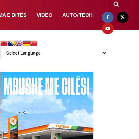
MA E DITËS
VIDEO
AUTO/TECH