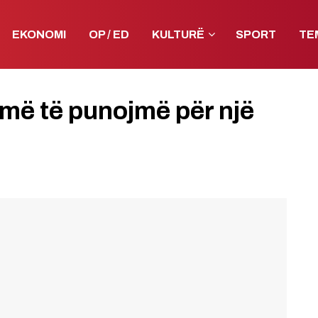
EKONOMI
OP / ED
KULTURË
SPORT
TE
më të punojmë për një