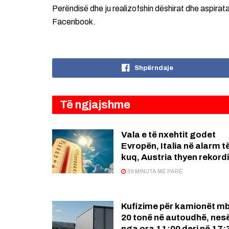
Perëndisë dhe ju realizofshin dëshirat dhe aspirat
Facenbook.
Shpërndaje
Të ngjajshme
Vala e të nxehtit godet
Evropën, Italia në alarm t
kuq, Austria thyen rekord
39 MINUTA MË PARË
Kufizime për kamionët mb
20 tonë në autoudhë, nes
nga ora 11:00 deri në 17: