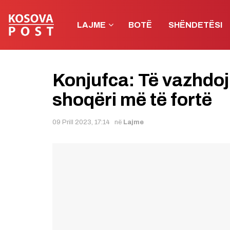
LAJME
BOTË
SHËNDETËSI
Konjufca: Të vazhdoj
shoqëri më të fortë
09 Prill 2023, 17:14
në
Lajme