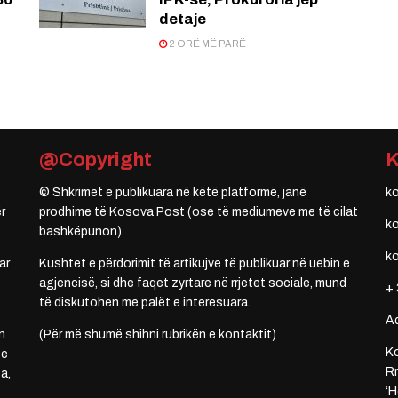
detaje
2 ORË MË PARË
@Copyright
© Shkrimet e publikuara në këtë platformë, janë
k
r
prodhime të Kosova Post (ose të mediumeve me të cilat
k
bashkëpunon).
k
ar
Kushtet e përdorimit të artikujve të publikuar në uebin e
agjencisë, si dhe faqet zyrtare në rrjetet sociale, mund
+ 
të diskutohen me palët e interesuara.
A
n
(Për më shumë shihni rubrikën e kontaktit)
Ko
 e
Rr
a,
‘H