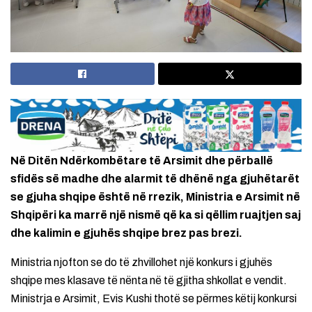
Në Ditën Ndërkombëtare të Arsimit dhe përballë
sfidës së madhe dhe alarmit të dhënë nga gjuhëtarët
se gjuha shqipe është në rrezik, Ministria e Arsimit në
Shqipëri ka marrë një nismë që ka si qëllim ruajtjen saj
dhe kalimin e gjuhës shqipe brez pas brezi.
Ministria njofton se do të zhvillohet një konkurs i gjuhës
shqipe mes klasave të nënta në të gjitha shkollat e vendit.
Ministrja e Arsimit, Evis Kushi thotë se përmes këtij konkursi