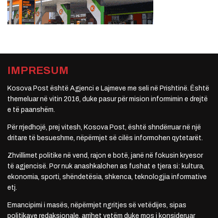
IMPRESUM
Kosova Post është Agjenci e Lajmeve me seli në Prishtinë. Është
themeluar në vitin 2016, duke pasur për mision informimin e drejtë
e të paanshëm.
Për rrjedhojë, prej vitesh, Kosova Post, është shndërruar në një
dritare të besueshme, nëpërmjet së cilës informohen qytetarët.
Zhvillimet politike në vend, rajon e botë, janë në fokusin kryesor
të agjencisë. Por nuk anashkalohen as fushat e tjera si: kultura,
ekonomia, sporti, shëndetësia, shkenca, teknologjia informative
etj.
Emancipimi i masës, nëpërmjet ngritjes së vetëdijes, sipas
politikave redaksionale, arrihet vetëm duke mos i konsideruar