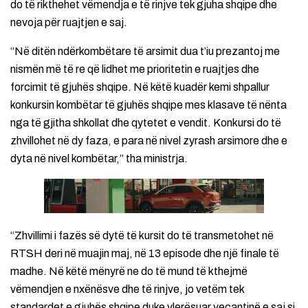
do të rikthehet vëmendja e të rinjve tek gjuha shqipe dhe
nevoja për ruajtjen e saj.
“Në ditën ndërkombëtare të arsimit dua t’iu prezantoj me
nismën më të re që lidhet me prioritetin e ruajtjes dhe
forcimit të gjuhës shqipe. Në këtë kuadër kemi shpallur
konkursin kombëtar të gjuhës shqipe mes klasave të nënta
nga të gjitha shkollat dhe qytetet e vendit. Konkursi do të
zhvillohet në dy faza, e para në nivel zyrash arsimore dhe e
dyta në nivel kombëtar,” tha ministrja.
“Zhvillimi i fazës së dytë të kursit do të transmetohet në
RTSH deri në muajin maj, në 13 episode dhe një finale të
madhe. Në këtë mënyrë ne do të mund të kthejmë
vëmendjen e nxënësve dhe të rinjve, jo vetëm tek
standardet e gjuhës shqipe duke vlerësuar veçantinë e saj si