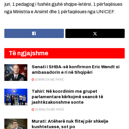
juri, 1 pedagog i fushës gjuhë shqipe-letërsi, 1 përfaqësues
nga Ministria e Arsimit dhe 1 përfaqësues nga UNICEF.
Të ngjajshme
Senati i SHBA-së konfirmon Eric Wendt si
ambasadorin e ri në Shqipëri
15 MINUTA MË PARË
Tahiri: Në koordinim me grupet
parlamentare kërkojmë seancë të
jashtëzakonshme sonte
35 MINUTA MË PARË
Murati: Atëherë nuk flitej për shkelje
kushtetuese, sot po