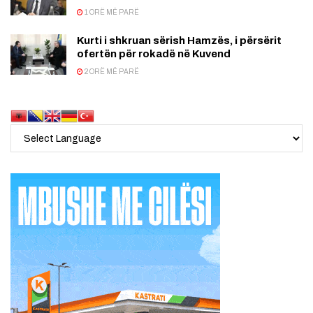
1 ORË MË PARË
Kurti i shkruan sërish Hamzës, i përsërit
ofertën për rokadë në Kuvend
2 ORË MË PARË