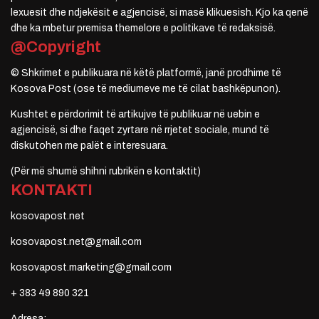
lexuesit dhe ndjekësit e agjencisë, si masë klikuesish. Kjo ka qenë
dhe ka mbetur premisa themelore e politikave të redaksisë.
@Copyright
© Shkrimet e publikuara në këtë platformë, janë prodhime të
Kosova Post (ose të mediumeve me të cilat bashkëpunon).
Kushtet e përdorimit të artikujve të publikuar në uebin e
agjencisë, si dhe faqet zyrtare në rrjetet sociale, mund të
diskutohen me palët e interesuara.
(Për më shumë shihni rubrikën e kontaktit)
KONTAKTI
kosovapost.net
kosovapost.net@gmail.com
kosovapost.marketing@gmail.com
+ 383 49 890 321
Adresa: