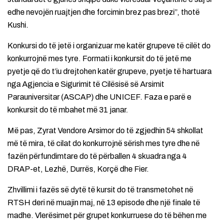
edhe nevojën ruajtjen dhe forcimin brez pas brezi”, thotë
Kushi.
Konkursi do të jetë i organizuar me katër grupeve të cilët do
konkurrojnë mes tyre. Formati i konkursit do të jetë me
pyetje që do t’iu drejtohen katër grupeve, pyetje të hartuara
nga Agjencia e Sigurimit të Cilësisë së Arsimit
Parauniversitar (ASCAP) dhe UNICEF. Faza e parë e
konkursit do të mbahet më 31 janar.
Më pas, Zyrat Vendore Arsimor do të zgjedhin 54 shkollat
më të mira, të cilat do konkurrojnë sërish mes tyre dhe në
fazën përfundimtare do të përballen 4 skuadra nga 4
DRAP-et, Lezhë, Durrës, Korçë dhe Fier.
Zhvillimi i fazës së dytë të kursit do të transmetohet në
RTSH deri në muajin maj, në 13 episode dhe një finale të
madhe. Vlerësimet për grupet konkurruese do të bëhen me