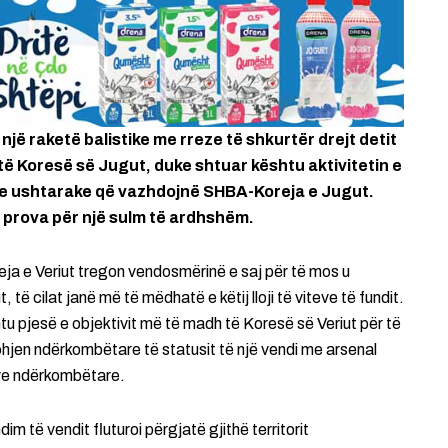
një raketë balistike me rreze të shkurtër drejt detit
j të Koresë së Jugut, duke shtuar kështu aktivitetin e
eve ushtarake që vazhdojnë SHBA-Koreja e Jugut.
si prova për një sulm të ardhshëm.
eja e Veriut tregon vendosmërinë e saj për të mos u
ë cilat janë më të mëdhatë e këtij lloji të viteve të fundit.
u pjesë e objektivit më të madh të Koresë së Veriut për të
johjen ndërkombëtare të statusit të një vendi me arsenal
eve ndërkombëtare.
 të vendit fluturoi përgjatë gjithë territorit