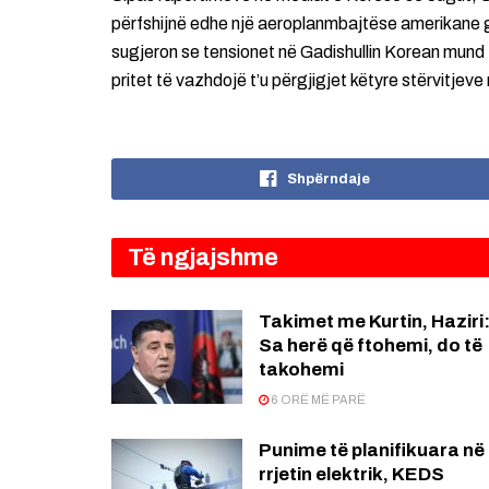
përfshijnë edhe një aeroplanmbajtëse amerikane g
sugjeron se tensionet në Gadishullin Korean mund 
pritet të vazhdojë t’u përgjigjet këtyre stërvit
Shpërndaje
Të ngjajshme
Takimet me Kurtin, Haziri
Sa herë që ftohemi, do të
takohemi
6 ORË MË PARË
Punime të planifikuara në
rrjetin elektrik, KEDS