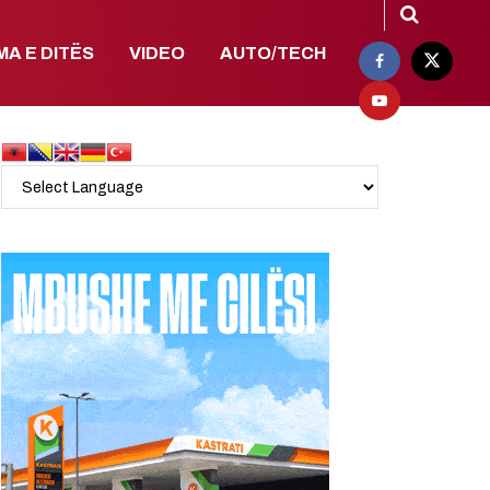
MA E DITËS
VIDEO
AUTO/TECH