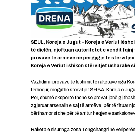
SEUL, Koreja e Jugut – Koreja e Veriut lëshoi 
të dielën, njoftuan autoritetet e vendit fqin
provave të armëve në përgjigje të stërvitj
Koreja e Veriut i shikon stërvitjet usharake 
Vazhdimi i provave të lëshimit të raketave nga Kor
tërhequr, megjithë stërvitjet SHBA-Koreja e Jugut, t
Por, shumë ekspertë thonë se provat janë gjithasht
zgjeruar arsenalin e saj të armëve, për të fituar n
bërthamor si dhe për të arritur heqjen e sanksion
Raketa e nisur nga zona Tongchangri në veriperëndim