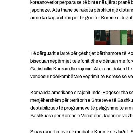
koreanoverior përpara se të binte në ujërat pranë 
japonezë. Ata thanë se raketa përshkoi një distanc
arme ka kapacitetin për të goditur Korenë e Jugut
Të dërguarit e lartë për çështjet bërthamore të 
biseduan nëpërmjet telefonit dhe e dënuan me forc
Gadishullin Korean dhe rajonin. Ata ranë dakord të 
vendosur ndërkombëtare veprimit të Koresë së Veri
Komanda amerikane e rajonit Indo-Paqësor tha se lë
menjëhershëm për territorin e Shteteve të Bashkuar
destabilizues të programeve të paligjshme të armë
Bashkuara për Korenë e Veriut dhe Japoninë vazhdon
Sipas raportimeve në mediat e Koresë së Jugut, S