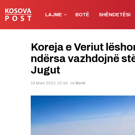
LAJME
BOTË
SHËNDETËSI
Koreja e Veriut lëshon
ndërsa vazhdojnë stë
Jugut
19 Mars 2023, 22:45
në
Botë