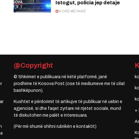
Istogut, policia jep detaje
8 ORË MË PARË
@Copyright
© Shkrimet e publikuara në këtë platformë, janë
k
r
prodhime të Kosova Post (ose të mediumeve me të cilat
k
bashkëpunon).
k
ar
Kushtet e përdorimit të artikujve të publikuar në uebin e
agjencisë, si dhe faqet zyrtare në rrjetet sociale, mund
+ 
të diskutohen me palët e interesuara.
A
n
(Për më shumë shihni rubrikën e kontaktit)
Ko
 e