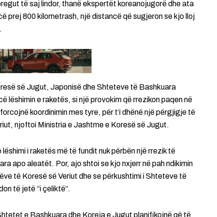
bregut të saj lindor, thanë ekspertët koreanojugorë dhe ata
ë prej 800 kilometrash, një distancë që sugjeron se kjo lloj
.
Koresë së Jugut, Japonisë dhe Shteteve të Bashkuara
ë lëshimin e raketës, si një provokim që rrezikon paqen në
forcojnë koordinimin mes tyre, për t’i dhënë një përgjigje të
ut, njoftoi Ministria e Jashtme e Koresë së Jugut.
shimi i raketës më të fundit nuk përbën një rrezik të
a apo aleatët. Por, ajo shtoi se kjo nxjerr në pah ndikimin
ve të Koresë së Veriut dhe se përkushtimi i Shteteve të
 të jetë “i çeliktë”.
htetet e Bashkuara dhe Koreja e Jugut planifikojnë që të