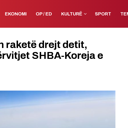
EKONOMI
OP / ED
KULTURË
SPORT
TE
 raketë drejt detit,
rvitjet SHBA-Koreja e