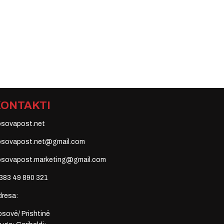
KONTAKTI
osovapost.net
osovapost.net@gmail.com
osovapost.marketing@gmail.com
383 49 890 321
dresa:
sovë/ Prishtinë