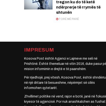
tregon ku do të ketë
ndërprerje të rrymës të
shtunën
7 ORË MË PARË
IMPRESUM
Kosova Post është Agjenci e Lajmeve me seli në
Prishtinë. Është themeluar në vitin 2016, duke pasur pë
mision informimin e drejtë e të paanshëm.
Për rrjedhojë, prej vitesh, Kosova Post, është shndërru
në një dritare të besueshme, nëpërmjet së cilës
informohen qytetarët.
Zhvillimet politike në vend, rajon e botë, janë në fokusi
kryesor të agjencisë. Por nuk anashkalohen as fushat