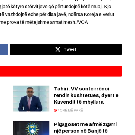
jatë këtyre stërvitjeve që përfundojnë këtë muaj. Kjo
të vazhdojnë edhe për disa javë, ndërsa Koreja e Veriut
jeve me prova të mëtejshme armatimesh./VOA
Tweet
:
Tahiri: VV sonte rrënoi
rendin kushtetues, dyert e
Kuvendit të mbyllura
7 ORË MË PARË
Pl@goset me aŕmë z@rri
një person në Banjë të