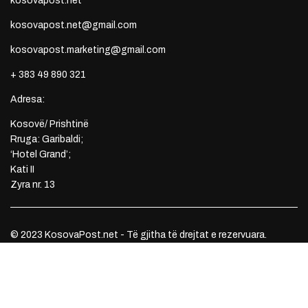
kosovapost.net
kosovapost.net@gmail.com
kosovapost.marketing@gmail.com
+ 383 49 890 321
Adresa:
Kosovë/ Prishtinë
Rruga: Garibaldi;
‘Hotel Grand’;
Kati II
Zyra nr. 13
© 2023 KosovaPost.net - Të gjitha të drejtat e rezervuara.