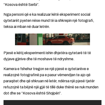
“Kosova është Serbi”.
Nga personi që e ka realizuar këtë eksperiment social
qytetarët pyeten nëse mund të ia shkrepin një fotografi,
teksa ai mban në duar letrën.
Pjesë e këtij eksperimenti ishin dhjetëra qytetarë të të
dyjave gjinive dhe të moshave të ndryshme.
Kamera e fshehur tregon se një pjesë e qytetarëve e
realizojnë fotografinë pa e pasur vëmendjen te ajo që
paraqitet dhe që shkruan në letër, ndërsa një pjesë tjetër
refuzojnë ta bëjnë një gjë të tillë duke thënë se nuk munden
dot dhe se “Kosova është Shqipëri”.