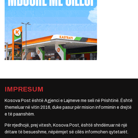
IMPRESUM
Kosova Post është Agjenci e Lajmeve me seli në Prishtinë. Është
themeluar në vitin 2016, duke pasur për mision informimin e drejtë
e të paanshëm.
Për rrjedhojë, prej vitesh, Kosova Post, është shndërruar në një
dritare të besueshme, nëpërmjet së cilës informohen qytetarët.