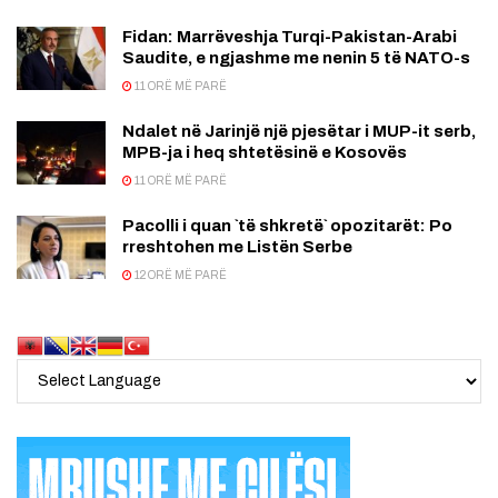
Fidan: Marrëveshja Turqi-Pakistan-Arabi
Saudite, e ngjashme me nenin 5 të NATO-s
11 ORË MË PARË
Ndalet në Jarinjë një pjesëtar i MUP-it serb,
MPB-ja i heq shtetësinë e Kosovës
11 ORË MË PARË
Pacolli i quan `të shkretë` opozitarët: Po
rreshtohen me Listën Serbe
12 ORË MË PARË