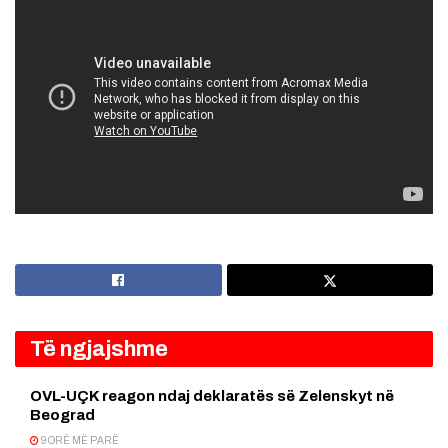
Të ngjajshme
OVL-UÇK reagon ndaj deklaratës së Zelenskyt në
Beograd
9 ORË MË PARË