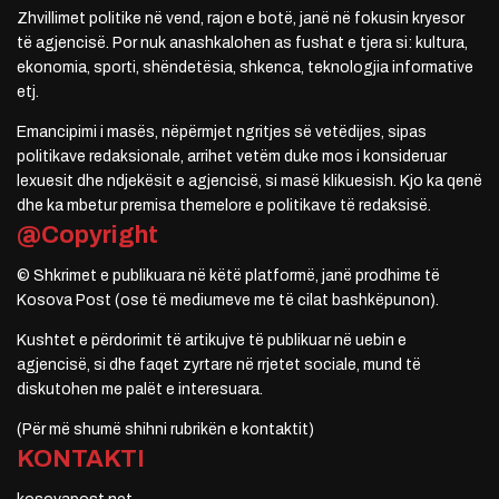
Zhvillimet politike në vend, rajon e botë, janë në fokusin kryesor
të agjencisë. Por nuk anashkalohen as fushat e tjera si: kultura,
ekonomia, sporti, shëndetësia, shkenca, teknologjia informative
etj.
Emancipimi i masës, nëpërmjet ngritjes së vetëdijes, sipas
politikave redaksionale, arrihet vetëm duke mos i konsideruar
lexuesit dhe ndjekësit e agjencisë, si masë klikuesish. Kjo ka qenë
dhe ka mbetur premisa themelore e politikave të redaksisë.
@Copyright
© Shkrimet e publikuara në këtë platformë, janë prodhime të
Kosova Post (ose të mediumeve me të cilat bashkëpunon).
Kushtet e përdorimit të artikujve të publikuar në uebin e
agjencisë, si dhe faqet zyrtare në rrjetet sociale, mund të
diskutohen me palët e interesuara.
(Për më shumë shihni rubrikën e kontaktit)
KONTAKTI