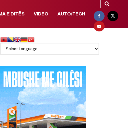
MA E DITËS
VIDEO
AUTO/TECH