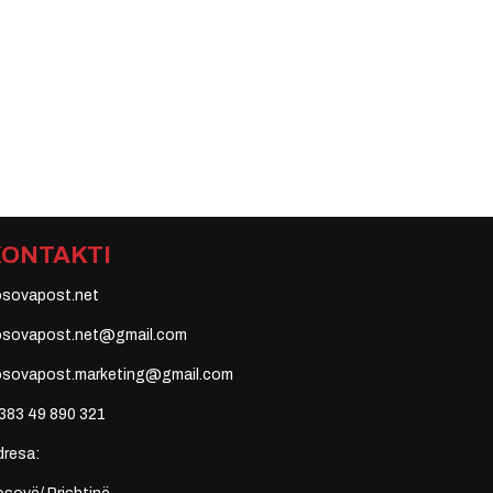
KONTAKTI
osovapost.net
osovapost.net@gmail.com
osovapost.marketing@gmail.com
383 49 890 321
dresa: