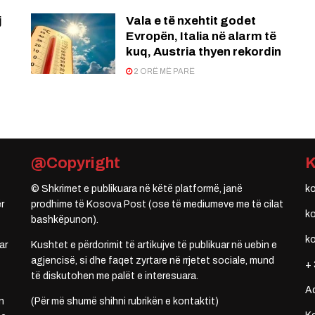
j
Vala e të nxehtit godet
Evropën, Italia në alarm të
kuq, Austria thyen rekordin
2 ORË MË PARË
@Copyright
© Shkrimet e publikuara në këtë platformë, janë
k
r
prodhime të Kosova Post (ose të mediumeve me të cilat
k
bashkëpunon).
k
ar
Kushtet e përdorimit të artikujve të publikuar në uebin e
agjencisë, si dhe faqet zyrtare në rrjetet sociale, mund
+ 
të diskutohen me palët e interesuara.
A
n
(Për më shumë shihni rubrikën e kontaktit)