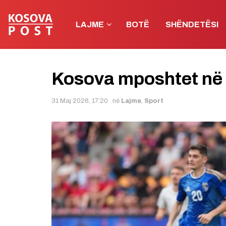
LAJME
BOTË
SHËNDETËSI
Kosova mposhtet në
31 Maj 2026, 17:20
në
Lajme
,
Sport