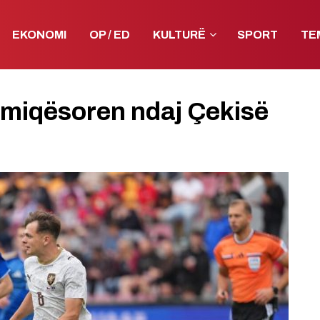
EKONOMI
OP / ED
KULTURË
SPORT
TE
 miqësoren ndaj Çekisë