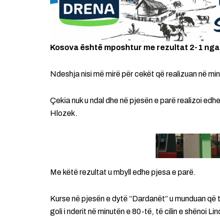
Kosova është mposhtur me rezultat 2-1 nga 
Ndeshja nisi më mirë për cekët që realizuan në mi
Çekia nuk u ndal dhe në pjesën e parë realizoi edh
Hlozek.
Me këtë rezultat u mbyll edhe pjesa e parë.
Kurse në pjesën e dytë “Dardanët” u munduan që të 
goli i nderit në minutën e 80-të, të cilin e shënoi L