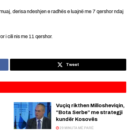
 muaj, derisa ndeshjen e radhës e luajnë me 7 qershor ndaj
i cili nis me 11 qershor.
Tweet
Vuçiq rikthen Millosheviqin,
“Bota Serbe” me strategji
kundër Kosovës
29 MINUTA MË PARË