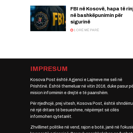
FBI në Kosovë, hapa të rin
në bashkëpunimin për
sigurinë
1 ORË MË PARË
IMPRESUM
Kosova Post është Agjenci e Lajmeve me seli në
Prishtinë. Është themeluar në vitin 2016, duke pasur pë
mision informimin e drejtë e të paanshëm.
Për rrjedhojë, prej vitesh, Kosova Post, është shndërru
në një dritare të besueshme, nëpërmjet së cilës
informohen qytetarët.
Zhvillimet politike në vend, rajon e botë, janë në fokusi