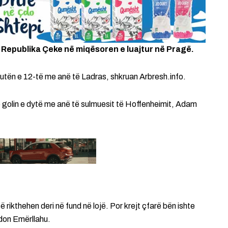
Republika Çeke në miqësoren e luajtur në Pragë.
nutën e 12-të me anë të Ladras, shkruan Arbresh.info.
e golin e dytë me anë të sulmuesit të Hoffenheimit, Adam
rikthehen deri në fund në lojë. Por krejt çfarë bën ishte
indon Emërllahu.