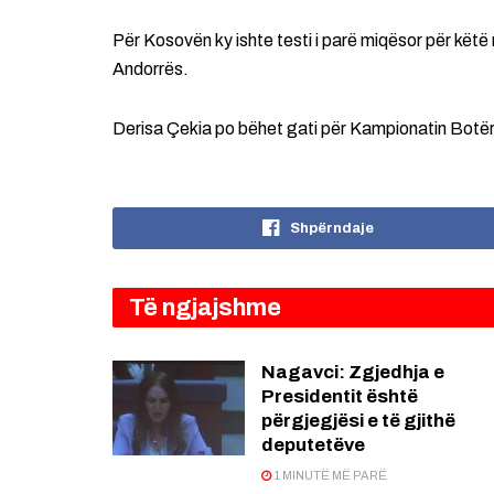
Për Kosovën ky ishte testi i parë miqësor për këtë
Andorrës.
Derisa Çekia po bëhet gati për Kampionatin Botëror 
Shpërndaje
Të ngjajshme
Nagavci: Zgjedhja e
Presidentit është
përgjegjësi e të gjithë
deputetëve
1 MINUTË MË PARË