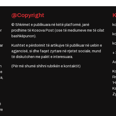
@Copyright
© Shkrimet e publikuara në këtë platformë, janë
k
r
prodhime të Kosova Post (ose të mediumeve me të cilat
k
bashkëpunon).
k
ar
Kushtet e përdorimit të artikujve të publikuar në uebin e
agjencisë, si dhe faqet zyrtare në rrjetet sociale, mund
+ 
të diskutohen me palët e interesuara.
A
n
(Për më shumë shihni rubrikën e kontaktit)
Ko
 e
Rr
a,
‘H
Ka
Zy
ë
re