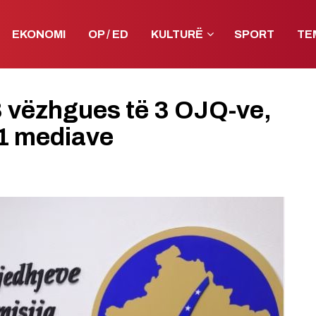
EKONOMI
OP / ED
KULTURË
SPORT
TE
3 vëzhgues të 3 OJQ-ve,
1 mediave