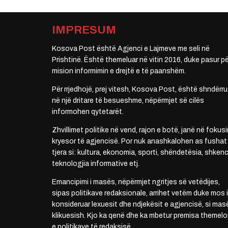
IMPRESUM
Kosova Post është Agjenci e Lajmeve me seli në
Prishtinë. Është themeluar në vitin 2016, duke pasur pë
mision informimin e drejtë e të paanshëm.
Për rrjedhojë, prej vitesh, Kosova Post, është shndërru
në një dritare të besueshme, nëpërmjet së cilës
informohen qytetarët.
Zhvillimet politike në vend, rajon e botë, janë në fokusi
kryesor të agjencisë. Por nuk anashkalohen as fushat
tjera si: kultura, ekonomia, sporti, shëndetësia, shkenc
teknologjia informative etj.
Emancipimi i masës, nëpërmjet ngritjes së vetëdijes,
sipas politikave redaksionale, arrihet vetëm duke mos i
konsideruar lexuesit dhe ndjekësit e agjencisë, si mas
klikuesish. Kjo ka qenë dhe ka mbetur premisa themelo
e politikave të redaksisë.