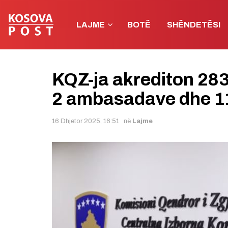
LAJME
BOTË
SHËNDETËSI
KQZ-ja akrediton 28
2 ambasadave dhe 1
16 Dhjetor 2025, 16:51
në
Lajme