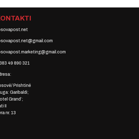
KONTAKTI
osovapost.net
osovapost.net@gmail.com
osovapost.marketing@gmail.com
383 49 890 321
dresa:
sovë/ Prishtinë
uga: Garibaldi;
otel Grand’;
ti II
ra nr. 13