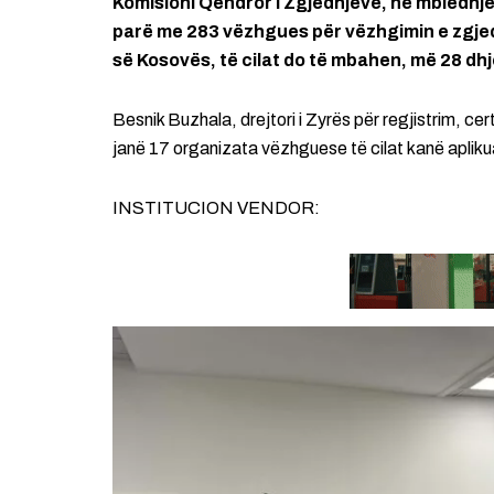
Komisioni Qendror i Zgjedhjeve, në mbledhjen
parë me 283 vëzhgues për vëzhgimin e zgje
së Kosovës, të cilat do të mbahen, më 28 dh
Besnik Buzhala, drejtori i Zyrës për regjistrim, cert
janë 17 organizata vëzhguese të cilat kanë aplikuar
INSTITUCION VENDOR: