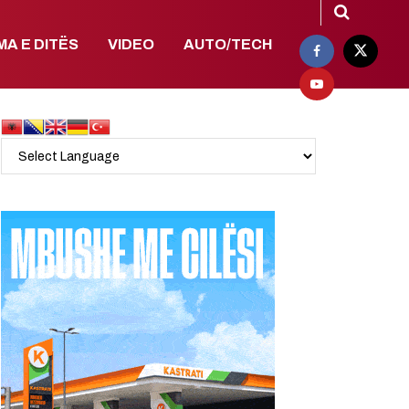
MA E DITËS
VIDEO
AUTO/TECH