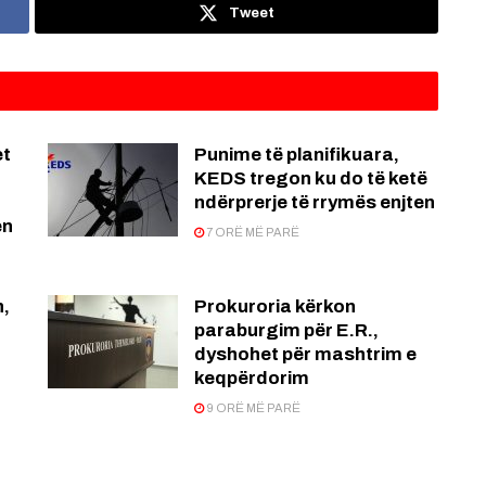
Tweet
et
Punime të planifikuara,
KEDS tregon ku do të ketë
ndërprerje të rrymës enjten
en
7 ORË MË PARË
n,
Prokuroria kërkon
paraburgim për E.R.,
dyshohet për mashtrim e
keqpërdorim
9 ORË MË PARË