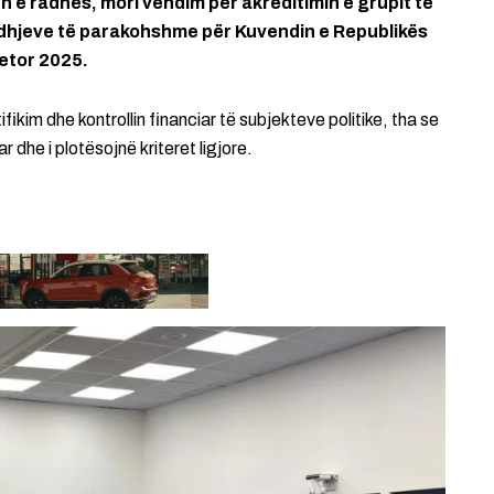
 e radhës, mori vendim për akreditimin e grupit të
dhjeve të parakohshme për Kuvendin e Republikës
jetor 2025.
ifikim dhe kontrollin financiar të subjekteve politike, tha se
 dhe i plotësojnë kriteret ligjore.