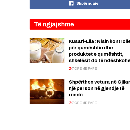
Shpërndaje
Të ngjajshme
Kusari-Lila: Nisin kontroll
për qumështin dhe
produktet e qumështit,
shkelësit do të ndëshkoh
7 ORË MË PARË
Shpëŕthen vetura në Gjila
një person në gjendje të
rëndë
7 ORË MË PARË