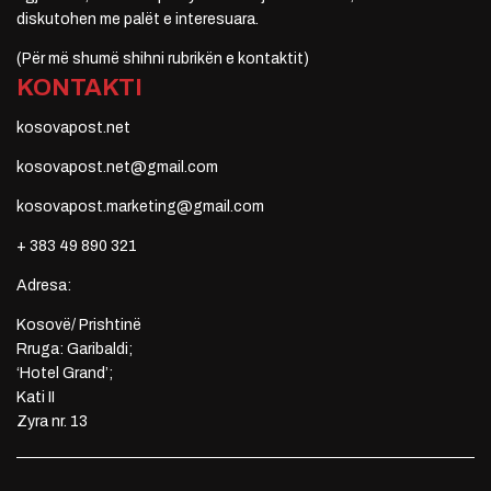
diskutohen me palët e interesuara.
(Për më shumë shihni rubrikën e kontaktit)
KONTAKTI
kosovapost.net
kosovapost.net@gmail.com
kosovapost.marketing@gmail.com
+ 383 49 890 321
Adresa:
Kosovë/ Prishtinë
Rruga: Garibaldi;
‘Hotel Grand’;
Kati II
Zyra nr. 13