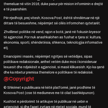
themeluar në vitin 2016, duke pasur për mision informimin e drejtë
e të paanshëm.
Për rrjedhojë, prej vitesh, Kosova Post, është shndërruar në një
dritare të besueshme, nëpërmjet së cilës informohen qytetarët.
Zhvillimet politike në vend, rajon e botë, janë në fokusin kryesor
të agjencisë. Por nuk anashkalohen as fushat e tjera si: kultura,
ekonomia, sporti, shëndetësia, shkenca, teknologjia informative
etj.
Emancipimi i masës, nëpërmjet ngritjes së vetëdijes, sipas
politikave redaksionale, arrihet vetëm duke mos i konsideruar
lexuesit dhe ndjekësit e agjencisë, si masë klikuesish. Kjo ka qenë
dhe ka mbetur premisa themelore e politikave të redaksisë.
@Copyright
© Shkrimet e publikuara në këtë platformë, janë prodhime të
Kosova Post (ose të mediumeve me të cilat bashkëpunon).
Kushtet e përdorimit të artikujve të publikuar në uebin e
agjencisë, si dhe faqet zyrtare në rrjetet sociale, mund të