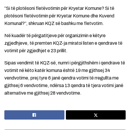
“Si të plotësoni fletëvotimin për Kryetar Komune? Si të
plotësoni fletëvotimin për Kryetar Komune dhe Kuvend
Komunal?”, shkruan KQZ së bashku me fletvotim.
Në kuadër të përgatitjeve për organizimin e këtyre
zgjedhjeve, të premten KQZ-ja miratoi listen e qendrave të
votimit për zgjedhjet e 23 prillit.
Sipas vendimit të KQZ-së, numri i përgjithshëm i qendrave të
votimit në këto katër komuna është 19 me gjithsej 34
vendvotime, prej tyre 6 janë qendra votimi të rregullta me
gjithsej 6 vendvotime, ndërsa 13 qendra të tjera votimi janë
alternative me gjithsej 28 vendvotime.