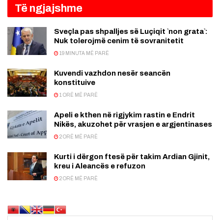
Të ngjajshme
Sveçla pas shpalljes së Luçiqit `non grata`:
Nuk tolerojmë cenim të sovranitetit
19 MINUTA MË PARË
Kuvendi vazhdon nesër seancën
konstituive
1 ORË MË PARË
Apeli e kthen në rigjykim rastin e Endrit
Nikës, akuzohet për vrasjen e argjentinases
2 ORË MË PARË
Kurti i dërgon ftesë për takim Ardian Gjinit,
kreu i Aleancës e refuzon
2 ORË MË PARË