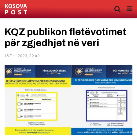
KQZ publikon fletëvotimet
për zgjedhjet në veri
15 Prill 2023, 22:42