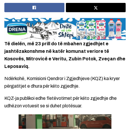
Të dielën, më 23 prill do të mbahen zgjedhjet e
jashtëzakonshme në katër komunat veriore të
Kosovës, Mitrovicë e Veritu, Zubin Potok, Zveçan dhe
Leposaviq.
Ndërkohë, Komisioni Qendror i Zgjedhjeve (KQZ) ka kryer
përgatitjet e dhura për këto zgjedhje.
KQZ-ja publikoi edhe fletëvotimet për këto zgjedhje dhe
udhëzon votuesit se si duhet plotësuar.