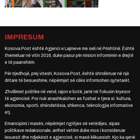
IMPRESUM
Kosova Post është Agjenci e Lajmeve me seli në Prishtinë. Është
themeluar në vitin 2016, duke pasur për mision informimin e drejtë
e të paanshëm.
Për rrjedhojë, prej vitesh, Kosova Post, është shndërruar në një
dritare të besueshme, nëpërmjet së cilës informohen qytetarët.
Zhvillimet politike në vend, rajon e botë, janë në fokusin kryesor
të agjencisë. Por nuk anashkalohen as fushat e tjera si: kultura,
ekonomia, sporti, shëndetësia, shkenca, teknologjia informative
etj.
Emancipimi i masës, nëpërmjet ngritjes së vetëdijes, sipas
politikave redaksionale, arrihet vetëm duke mos i konsideruar
lexuesit dhe ndjekësit e agjencisë, si masë klikuesish. Kjo ka qenë