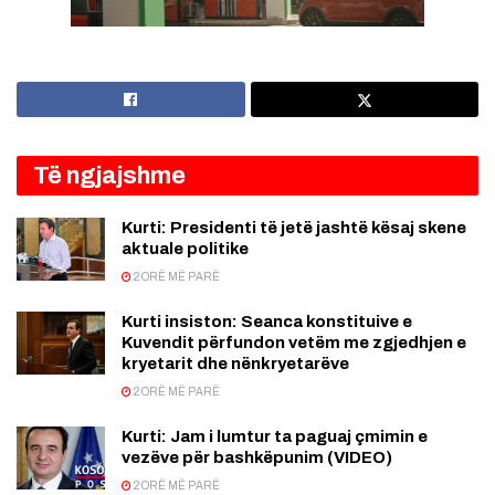
Të ngjajshme
Kurti: Presidenti të jetë jashtë kësaj skene
aktuale politike
2 ORË MË PARË
Kurti insiston: Seanca konstituive e
Kuvendit përfundon vetëm me zgjedhjen e
kryetarit dhe nënkryetarëve
2 ORË MË PARË
Kurti: Jam i lumtur ta paguaj çmimin e
vezëve për bashkëpunim (VIDEO)
2 ORË MË PARË