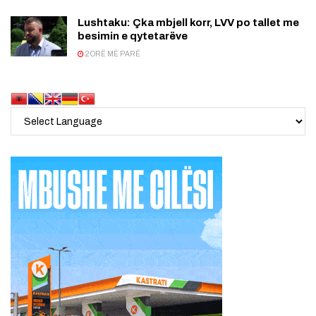
Lushtaku: Çka mbjell korr, LVV po tallet me
besimin e qytetarëve
2 ORË MË PARË