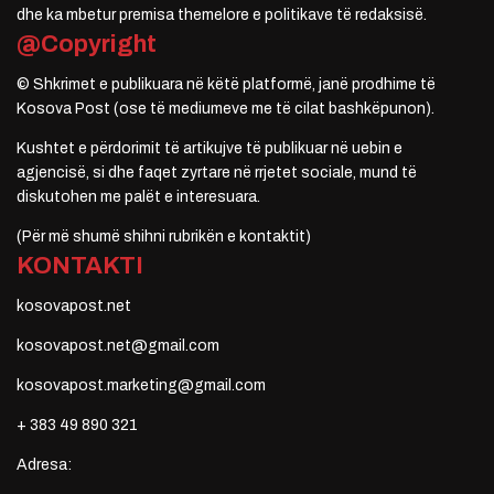
dhe ka mbetur premisa themelore e politikave të redaksisë.
@Copyright
© Shkrimet e publikuara në këtë platformë, janë prodhime të
Kosova Post (ose të mediumeve me të cilat bashkëpunon).
Kushtet e përdorimit të artikujve të publikuar në uebin e
agjencisë, si dhe faqet zyrtare në rrjetet sociale, mund të
diskutohen me palët e interesuara.
(Për më shumë shihni rubrikën e kontaktit)
KONTAKTI
kosovapost.net
kosovapost.net@gmail.com
kosovapost.marketing@gmail.com
+ 383 49 890 321
Adresa: