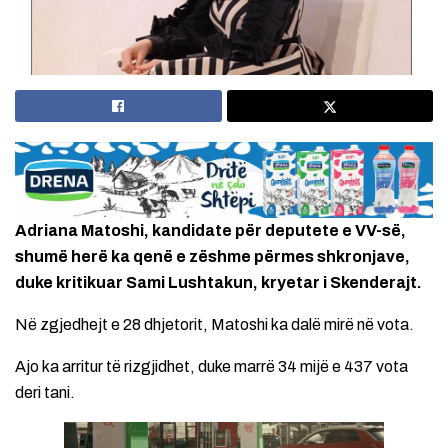
Adriana Matoshi, kandidate për deputete e VV-së,
shumë herë ka qenë e zëshme përmes shkronjave,
duke kritikuar Sami Lushtakun, kryetar i Skenderajt.
Në zgjedhejt e 28 dhjetorit, Matoshi ka dalë mirë në vota.
Ajo ka arritur të rizgjidhet, duke marrë 34 mijë e 437 vota
deri tani.