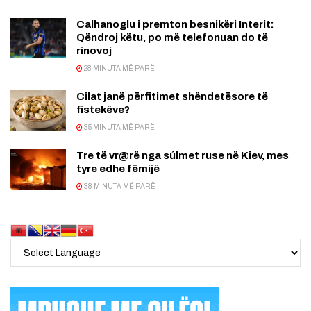
Calhanoglu i premton besnikëri Interit:
Qëndroj këtu, po më telefonuan do të
rinovoj
28 MINUTA MË PARË
Cilat janë përfitimet shëndetësore të
fistekëve?
35 MINUTA MË PARË
Tre të vr@rë nga súlmet ruse në Kiev, mes
tyre edhe fëmijë
38 MINUTA MË PARË