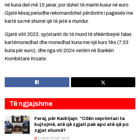
në kuna deri më 15 janar, por duhet të marrin kusur në euro.
Gjatë kësaj periudhe rekomandohet përdorimi i pagesës me
kartë sa më shumë që të jetë e mundur.
Gjatë vitit 2023, qytetarët do të mund të shkëmbejnë falas
kartëmonedhat dhe monedhat kuna me një kurs fiks (7,53
kuna për euro), dhe nga viti 2024 vetëm në Bankën
Kombëtare Kroate.
Të ngjajshme
Feraj, për Kadrijajn: “Cilën veprimtari ta
kujtojmë, atë që zgjati pak apo atë që po
zgjat shumë?
13 MINUTA MË PARË