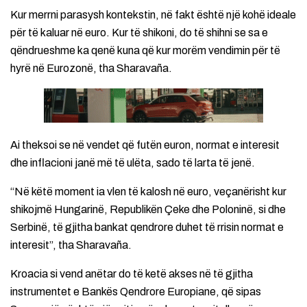
Kur merrni parasysh kontekstin, në fakt është një kohë ideale
për të kaluar në euro. Kur të shikoni, do të shihni se sa e
qëndrueshme ka qenë kuna që kur morëm vendimin për të
hyrë në Eurozonë, tha Sharavaña.
Ai theksoi se në vendet që futën euron, normat e interesit
dhe inflacioni janë më të ulëta, sado të larta të jenë.
“Në këtë moment ia vlen të kalosh në euro, veçanërisht kur
shikojmë Hungarinë, Republikën Çeke dhe Poloninë, si dhe
Serbinë, të gjitha bankat qendrore duhet të rrisin normat e
interesit”, tha Sharavaña.
Kroacia si vend anëtar do të ketë akses në të gjitha
instrumentet e Bankës Qendrore Europiane, që sipas