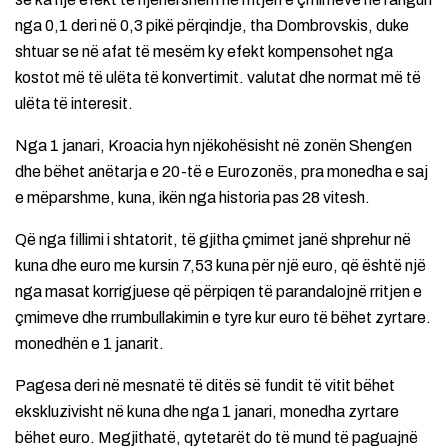
nga 0,1 deri në 0,3 pikë përqindje, tha Dombrovskis, duke
shtuar se në afat të mesëm ky efekt kompensohet nga
kostot më të ulëta të konvertimit. valutat dhe normat më të
ulëta të interesit.
Nga 1 janari, Kroacia hyn njëkohësisht në zonën Shengen
dhe bëhet anëtarja e 20-të e Eurozonës, pra monedha e saj
e mëparshme, kuna, ikën nga historia pas 28 vitesh.
Që nga fillimi i shtatorit, të gjitha çmimet janë shprehur në
kuna dhe euro me kursin 7,53 kuna për një euro, që është një
nga masat korrigjuese që përpiqen të parandalojnë rritjen e
çmimeve dhe rrumbullakimin e tyre kur euro të bëhet zyrtare.
monedhën e 1 janarit.
Pagesa deri në mesnatë të ditës së fundit të vitit bëhet
ekskluzivisht në kuna dhe nga 1 janari, monedha zyrtare
bëhet euro. Megjithatë, qytetarët do të mund të paguajnë