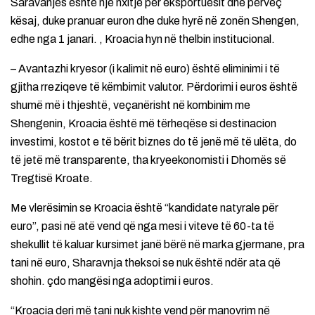
Saravanjës është një nxitje për eksportuesit dhe përveç
kësaj, duke pranuar euron dhe duke hyrë në zonën Shengen,
edhe nga 1 janari. , Kroacia hyn në thelbin institucional.
– Avantazhi kryesor (i kalimit në euro) është eliminimi i të
gjitha rreziqeve të këmbimit valutor. Përdorimi i euros është
shumë më i thjeshtë, veçanërisht në kombinim me
Shengenin, Kroacia është më tërheqëse si destinacion
investimi, kostot e të bërit biznes do të jenë më të ulëta, do
të jetë më transparente, tha kryeekonomisti i Dhomës së
Tregtisë Kroate.
Me vlerësimin se Kroacia është “kandidate natyrale për
euro”, pasi në atë vend që nga mesi i viteve të 60-ta të
shekullit të kaluar kursimet janë bërë në marka gjermane, pra
tani në euro, Sharavnja theksoi se nuk është ndër ata që
shohin. çdo mangësi nga adoptimi i euros.
“Kroacia deri më tani nuk kishte vend për manovrim në