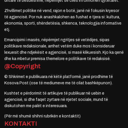
dritare të besueshme, nëpërmjet së cilës informohen qytetarët.
Zhvillimet politike në vend, rajon e botë, janë në fokusin kryesor
të agjencisë. Por nuk anashkalohen as fushat e tjera si: kultura,
ekonomia, sporti, shëndetësia, shkenca, teknologjia informative
etj.
Emancipimi i masës, nëpërmjet ngritjes së vetëdijes, sipas
politikave redaksionale, arrihet vetëm duke mos i konsideruar
lexuesit dhe ndjekësit e agjencisë, si masë klikuesish. Kjo ka qenë
dhe ka mbetur premisa themelore e politikave të redaksisë.
@Copyright
© Shkrimet e publikuara në këtë platformë, janë prodhime të
Kosova Post (ose të mediumeve me të cilat bashkëpunon).
Kushtet e përdorimit të artikujve të publikuar në uebin e
agjencisë, si dhe faqet zyrtare në rrjetet sociale, mund të
diskutohen me palët e interesuara.
(Për më shumë shihni rubrikën e kontaktit)
KONTAKTI