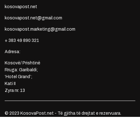
kosovapost.net
kosovapost.net@gmail.com
kosovapost.marketing@gmail.com
+ 383 49 890 321
Adresa:
Kosovë/ Prishtinë
Rruga: Garibaldi;
‘Hotel Grand’;
Kati II
Zyra nr. 13
© 2023 KosovaPost.net - Të gjitha të drejtat e rezervuara.