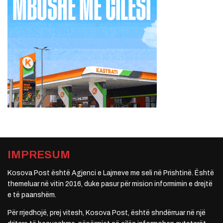
IMPRESUM
Kosova Post është Agjenci e Lajmeve me seli në Prishtinë. Është
themeluar në vitin 2016, duke pasur për mision informimin e drejtë
e të paanshëm.
Për rrjedhojë, prej vitesh, Kosova Post, është shndërruar në një