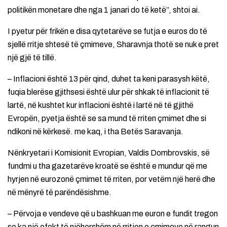
politikën monetare dhe nga 1 janari do të ketë”, shtoi ai.
I pyetur për frikën e disa qytetarëve se futja e euros do të
sjellë rritje shtesë të çmimeve, Sharavnja thotë se nuk e pret
një gjë të tillë.
– Inflacioni është 13 për qind, duhet ta keni parasysh këtë,
fuqia blerëse gjithsesi është ulur për shkak të inflacionit të
lartë, në kushtet kur inflacioni është i lartë në të gjithë
Evropën, pyetja është se sa mund të rriten çmimet dhe si
ndikoni në kërkesë. me kaq, i tha Betës Saravanja.
Nënkryetari i Komisionit Evropian, Valdis Dombrovskis, së
fundmi u tha gazetarëve kroatë se është e mundur që me
hyrjen në eurozonë çmimet të rriten, por vetëm një herë dhe
në mënyrë të parëndësishme.
– Përvoja e vendeve që u bashkuan me euron e fundit tregon
se ka një efekt të njëhershëm në rritjen e çmimeve në rangun