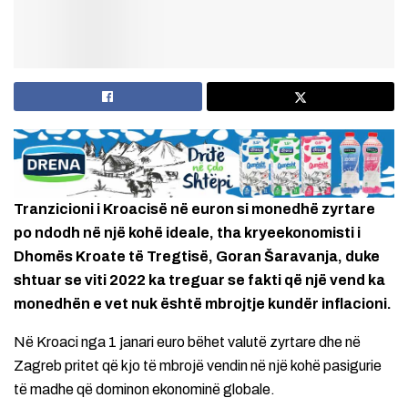
Tranzicioni i Kroacisë në euron si monedhë zyrtare
po ndodh në një kohë ideale, tha kryeekonomisti i
Dhomës Kroate të Tregtisë, Goran Šaravanja, duke
shtuar se viti 2022 ka treguar se fakti që një vend ka
monedhën e vet nuk është mbrojtje kundër inflacioni.
Në Kroaci nga 1 janari euro bëhet valutë zyrtare dhe në
Zagreb pritet që kjo të mbrojë vendin në një kohë pasigurie
të madhe që dominon ekonominë globale.