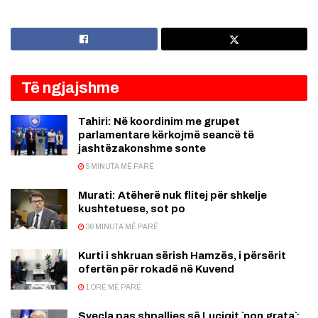
Të ngjajshme
Tahiri: Në koordinim me grupet
parlamentare kërkojmë seancë të
jashtëzakonshme sonte
5 MINUTA MË PARË
Murati: Atëherë nuk flitej për shkelje
kushtetuese, sot po
36 MINUTA MË PARË
Kurti i shkruan sërish Hamzës, i përsërit
ofertën për rokadë në Kuvend
1 ORË MË PARË
Sveçla pas shpalljes së Luçiqit `non grata`: