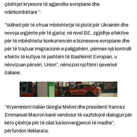
çështjet kryesore të agjendës evropiane dhe
ndërkombëtare ”.
“Vullneti për të ofruar mbështetje të plotë për Ukrainën dhe
nevoja urgjente për të gjetur, në nivel BE, zgjidhje efektive
për të mbështetur konkurrencën e bizneseve evropiane dhe
për të trajtuar imigracionin e paligjshëm, përmes një kontrolli
efektiv të kufijve të jashtëm të Bashkimit Evropian, u
nënvizuan përsëri. Union”, nënvizon njoftimi i qeverisë
italiane.
“Kryeministri italian Giorgia Meloni dhe presidenti francez
Emmanuel Macron kanë vendosur të vazhdojnë dialogun për
këto çështje për të cilat ka konvergjencë të madhe”,
përfundon deklarata.