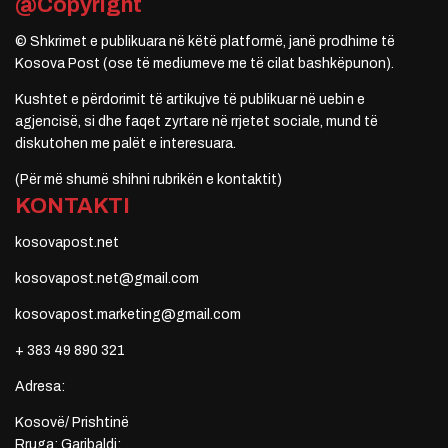
@Copyright
© Shkrimet e publikuara në këtë platformë, janë prodhime të
Kosova Post (ose të mediumeve me të cilat bashkëpunon).
Kushtet e përdorimit të artikujve të publikuar në uebin e
agjencisë, si dhe faqet zyrtare në rrjetet sociale, mund të
diskutohen me palët e interesuara.
(Për më shumë shihni rubrikën e kontaktit)
KONTAKTI
kosovapost.net
kosovapost.net@gmail.com
kosovapost.marketing@gmail.com
+ 383 49 890 321
Adresa:
Kosovë/ Prishtinë
Rruga: Garibaldi;