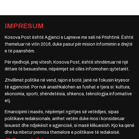
IMPRESUM
Kosova Post është Agjenci e Lajmeve me seli në Prishtinë. Është
themeluar në vitin 2016, duke pasur për mision informimin e drejtë
e të paanshëm.
Për rrjedhojë, prej vitesh, Kosova Post, është shndërruar në një
dritare të besueshme, nëpërmjet së cilës informohen qytetarët.
Zhvillimet politike në vend, rajon e botë, janë në fokusin kryesor
të agjencisë. Por nuk anashkalohen as fushat e tjera si: kultura,
ekonomia, sporti, shëndetësia, shkenca, teknologjia informative
etj.
Emancipimi i masës, nëpërmjet ngritjes së vetëdijes, sipas
politikave redaksionale, arrihet vetëm duke mos i konsideruar
lexuesit dhe ndjekësit e agjencisë, si masë klikuesish. Kjo ka qenë
dhe ka mbetur premisa themelore e politikave të redaksisë.