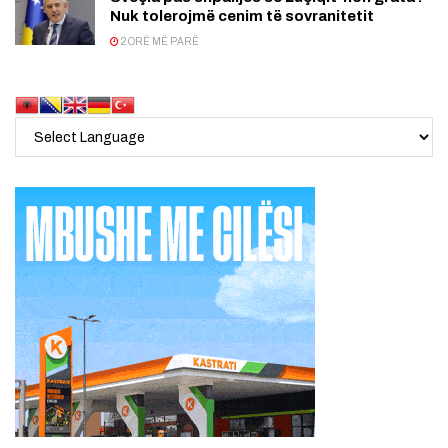
Nuk tolerojmë cenim të sovranitetit
2 ORË MË PARË