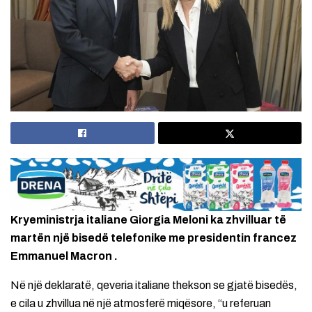
Kryeministrja italiane Giorgia Meloni ka zhvilluar të
martën një bisedë telefonike me presidentin francez
Emmanuel Macron .
Në një deklaratë, qeveria italiane thekson se gjatë bisedës,
e cila u zhvillua në një atmosferë miqësore, “u referuan