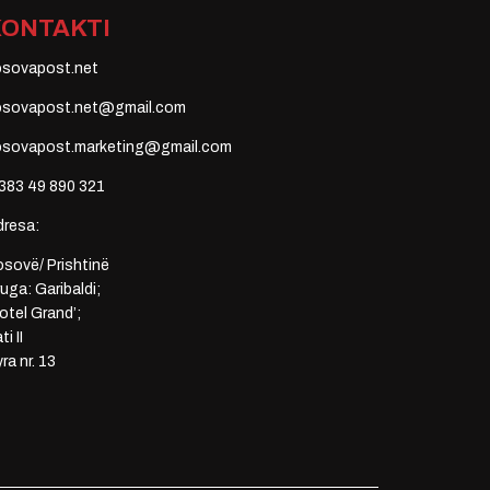
KONTAKTI
osovapost.net
osovapost.net@gmail.com
osovapost.marketing@gmail.com
383 49 890 321
dresa:
sovë/ Prishtinë
uga: Garibaldi;
otel Grand’;
ti II
ra nr. 13