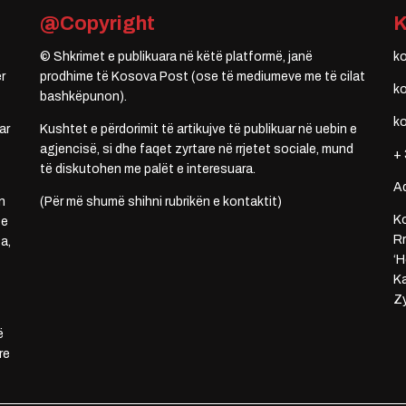
@Copyright
© Shkrimet e publikuara në këtë platformë, janë
k
r
prodhime të Kosova Post (ose të mediumeve me të cilat
k
bashkëpunon).
k
ar
Kushtet e përdorimit të artikujve të publikuar në uebin e
agjencisë, si dhe faqet zyrtare në rrjetet sociale, mund
+ 
të diskutohen me palët e interesuara.
A
n
(Për më shumë shihni rubrikën e kontaktit)
Ko
 e
Rr
a,
‘H
Ka
Zy
ë
re