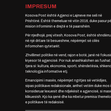
IMPRESUM
Kosova Post është Agjenci e Lajmeve me seli në
Prishtinë. Është themeluar në vitin 2016, duke pasur pë
mision informimin e drejtë e të paanshëm.
Për rrjedhojë, prej vitesh, Kosova Post, është shndërru
në një dritare të besueshme, nëpërmjet së cilës
informohen qytetarët.
Zhvillimet politike në vend, rajon e botë, janë në fokusi
kryesor të agjencisë. Por nuk anashkalohen as fushat
tjera si: kultura, ekonomia, sporti, shëndetësia, shkenc
teknologjia informative etj.
Emancipimi i masës, nëpërmjet ngritjes së vetëdijes,
sipas politikave redaksionale, arrihet vetëm duke mos i
konsideruar lexuesit dhe ndjekësit e agjencisë, si mas
klikuesish. Kjo ka qenë dhe ka mbetur premisa themelo
e politikave të redaksisë.