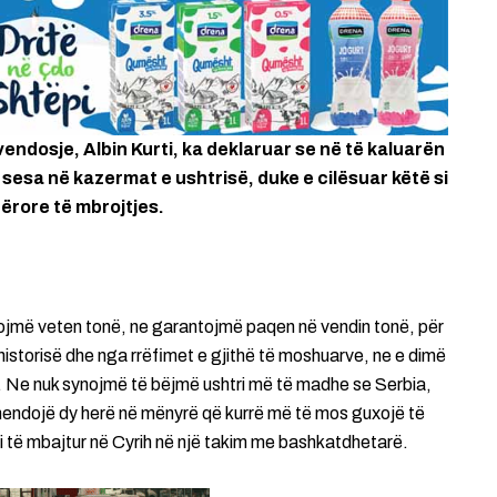
endosje, Albin Kurti, ka deklaruar se në të kaluarën
esa në kazermat e ushtrisë, duke e cilësuar këtë si
rore të mbrojtjes.
ojmë veten tonë, ne garantojmë paqen në vendin tonë, për
historisë dhe nga rrëfimet e gjithë të moshuarve, ne e dimë
 Ne nuk synojmë të bëjmë ushtri më të madhe se Serbia,
mendojë dy herë në mënyrë që kurrë më të mos guxojë të
imi të mbajtur në Cyrih në një takim me bashkatdhetarë.