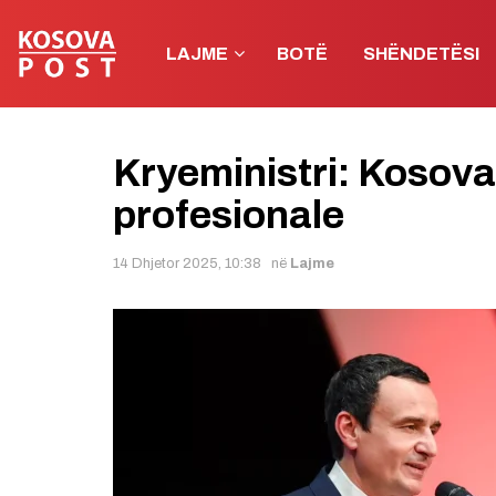
LAJME
BOTË
SHËNDETËSI
Kryeministri: Kosova
profesionale
14 Dhjetor 2025, 10:38
në
Lajme