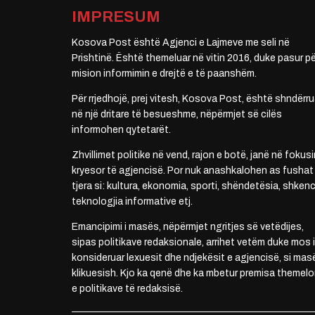
IMPRESUM
Kosova Post është Agjenci e Lajmeve me seli në
Prishtinë. Është themeluar në vitin 2016, duke pasur pë
mision informimin e drejtë e të paanshëm.
Për rrjedhojë, prej vitesh, Kosova Post, është shndërru
në një dritare të besueshme, nëpërmjet së cilës
informohen qytetarët.
Zhvillimet politike në vend, rajon e botë, janë në fokusi
kryesor të agjencisë. Por nuk anashkalohen as fushat
tjera si: kultura, ekonomia, sporti, shëndetësia, shkenc
teknologjia informative etj.
Emancipimi i masës, nëpërmjet ngritjes së vetëdijes,
sipas politikave redaksionale, arrihet vetëm duke mos i
konsideruar lexuesit dhe ndjekësit e agjencisë, si mas
klikuesish. Kjo ka qenë dhe ka mbetur premisa themelo
e politikave të redaksisë.