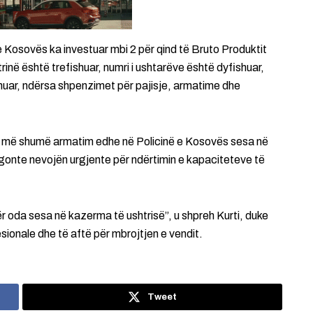
 e Kosovës ka investuar mbi 2 për qind të Bruto Produktit
rinë është trefishuar, numri i ushtarëve është dyfishuar,
shuar, ndërsa shpenzimet për pajisje, armatime dhe
te më shumë armatim edhe në Policinë e Kosovës sesa në
egonte nevojën urgjente për ndërtimin e kapaciteteve të
 oda sesa në kazerma të ushtrisë”, u shpreh Kurti, duke
sionale dhe të aftë për mbrojtjen e vendit.
Tweet