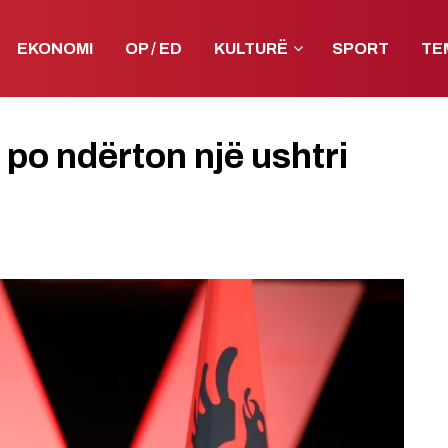
EKONOMI
OP / ED
KULTURË
SPORT
TE
 po ndërton një ushtri