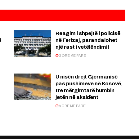
Reagim i shpejtë i policisë
ë
në Ferizaj, parandalohet
një rast i vetëlëndimit
3 ORË MË PARË
U nisën drejt Gjermanisë
pas pushimeve në Kosovë,
tre mërgimtarë humbin
jetën në aksiďent
4 ORË MË PARË