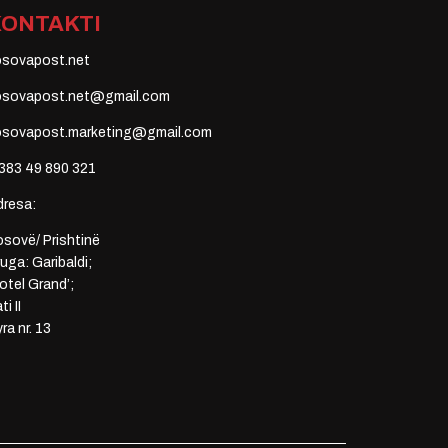
KONTAKTI
osovapost.net
osovapost.net@gmail.com
osovapost.marketing@gmail.com
383 49 890 321
dresa:
sovë/ Prishtinë
uga: Garibaldi;
otel Grand’;
ti II
ra nr. 13