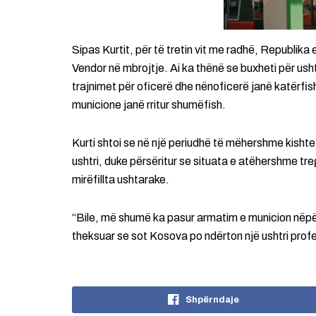
Sipas Kurtit, për të tretin vit me radhë, Republika
Vendor në mbrojtje. Ai ka thënë se buxheti për usht
trajnimet për oficerë dhe nënoficerë janë katërfi
municione janë rritur shumëfish.
Kurti shtoi se në një periudhë të mëhershme kish
ushtri, duke përsëritur se situata e atëhershme tr
mirëfillta ushtarake.
“Bile, më shumë ka pasur armatim e municion nëpër
theksuar se sot Kosova po ndërton një ushtri profe
Shpërndaje