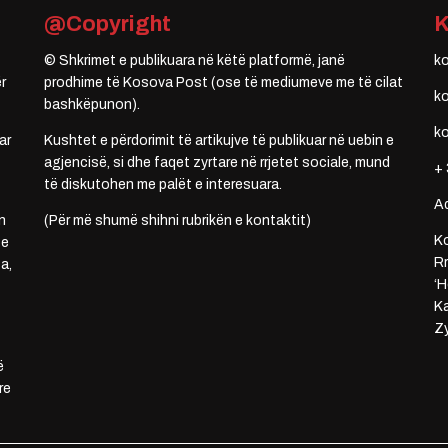
@Copyright
© Shkrimet e publikuara në këtë platformë, janë
k
r
prodhime të Kosova Post (ose të mediumeve me të cilat
k
bashkëpunon).
k
ar
Kushtet e përdorimit të artikujve të publikuar në uebin e
agjencisë, si dhe faqet zyrtare në rrjetet sociale, mund
+ 
të diskutohen me palët e interesuara.
A
n
(Për më shumë shihni rubrikën e kontaktit)
Ko
 e
Rr
a,
‘H
Ka
Zy
ë
re