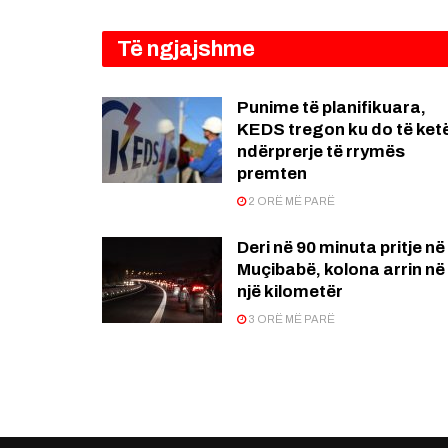
Të ngjajshme
Punime të planifikuara,
KEDS tregon ku do të ket
ndërprerje të rrymës
premten
2 ORË MË PARË
Deri në 90 minuta pritje në
Muçibabë, kolona arrin në
një kilometër
3 ORË MË PARË