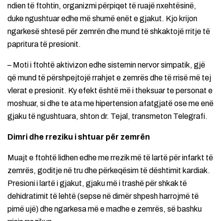
ndien të ftohtin, organizmi përpiqet të ruajë nxehtësinë,
duke ngushtuar edhe më shumë enët e gjakut. Kjo krijon
ngarkesë shtesë për zemrën dhe mund të shkaktojë rritje të
papritura të presionit.
– Moti i ftohtë aktivizon edhe sistemin nervor simpatik, gjë
që mund të përshpejtojë rrahjet e zemrës dhe të rrisë më tej
vlerat e presionit. Ky efekt është më i theksuar te personat e
moshuar, si dhe te ata me hipertension afatgjatë ose me enë
gjaku të ngushtuara, shton dr. Tejal, transmeton Telegrafi.
Dimri dhe rreziku i shtuar për zemrën
Muajt e ftohtë lidhen edhe me rrezik më të lartë për infarkt të
zemrës, goditje në tru dhe përkeqësim të dështimit kardiak.
Presioni i lartë i gjakut, gjaku më i trashë për shkak të
dehidratimit të lehtë (sepse në dimër shpesh harrojmë të
pimë ujë) dhe ngarkesa më e madhe e zemrës, së bashku