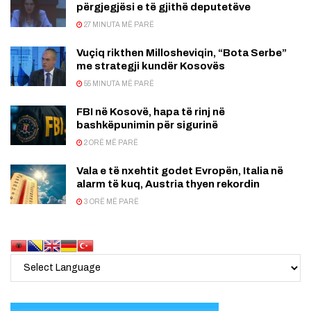
përgjegjësi e të gjithë deputetëve
27 MINUTA MË PARË
Vuçiq rikthen Millosheviqin, “Bota Serbe”
me strategji kundër Kosovës
55 MINUTA MË PARË
FBI në Kosovë, hapa të rinj në
bashkëpunimin për sigurinë
2 ORË MË PARË
Vala e të nxehtit godet Evropën, Italia në
alarm të kuq, Austria thyen rekordin
3 ORË MË PARË