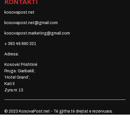
KONTAKTI
kosovapost.net
kosovapost.net@gmail.com
kosovapost.marketing@gmail.com
+ 383 49 890 321
Adresa:
Kosovë/ Prishtinë
Rruga: Garibaldi;
‘Hotel Grand’;
Kati II
Zyra nr. 13
© 2023 KosovaPost.net - Të gjitha të drejtat e rezervuara.