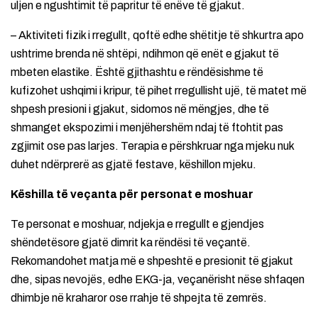
uljen e ngushtimit të papritur të enëve të gjakut.
– Aktiviteti fizik i rregullt, qoftë edhe shëtitje të shkurtra apo
ushtrime brenda në shtëpi, ndihmon që enët e gjakut të
mbeten elastike. Është gjithashtu e rëndësishme të
kufizohet ushqimi i kripur, të pihet rregullisht ujë, të matet më
shpesh presioni i gjakut, sidomos në mëngjes, dhe të
shmanget ekspozimi i menjëhershëm ndaj të ftohtit pas
zgjimit ose pas larjes. Terapia e përshkruar nga mjeku nuk
duhet ndërprerë as gjatë festave, këshillon mjeku.
Këshilla të veçanta për personat e moshuar
Te personat e moshuar, ndjekja e rregullt e gjendjes
shëndetësore gjatë dimrit ka rëndësi të veçantë.
Rekomandohet matja më e shpeshtë e presionit të gjakut
dhe, sipas nevojës, edhe EKG-ja, veçanërisht nëse shfaqen
dhimbje në kraharor ose rrahje të shpejta të zemrës.