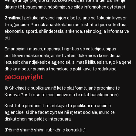
Për rrjedhojë, prej vitesh, Kosova Post, është shndërruar në një
dritare të besueshme, nëpërmjet së cilës informohen qytetarët.
Zhvillimet politike në vend, rajon e botë, janë në fokusin kryesor
të agjencisë. Por nuk anashkalohen as fushat e tjera si: kultura,
ekonomia, sporti, shëndetësia, shkenca, teknologjia informative
etj.
Emancipimi i masës, nëpërmjet ngritjes së vetëdijes, sipas
politikave redaksionale, arrihet vetëm duke mos i konsideruar
lexuesit dhe ndjekësit e agjencisë, si masë klikuesish. Kjo ka qenë
dhe ka mbetur premisa themelore e politikave të redaksisë.
@Copyright
© Shkrimet e publikuara në këtë platformë, janë prodhime të
Kosova Post (ose të mediumeve me të cilat bashkëpunon).
Kushtet e përdorimit të artikujve të publikuar në uebin e
agjencisë, si dhe faqet zyrtare në rrjetet sociale, mund të
diskutohen me palët e interesuara.
(Për më shumë shihni rubrikën e kontaktit)