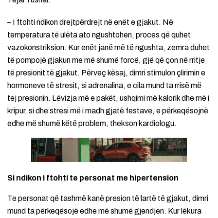
– I ftohti ndikon drejtpërdrejt në enët e gjakut. Në
temperatura të ulëta ato ngushtohen, proces që quhet
vazokonstriksion. Kur enët janë më të ngushta, zemra duhet
të pompojë gjakun me më shumë forcë, gjë që çon në rritje
të presionit të gjakut. Përveç kësaj, dimri stimulon çlirimin e
hormoneve të stresit, si adrenalina, e cila mund ta rrisë më
tej presionin. Lëvizja më e pakët, ushqimi më kalorik dhe më i
kripur, si dhe stresi më i madh gjatë festave, e përkeqësojnë
edhe më shumë këtë problem, thekson kardiologu.
Si ndikon i ftohti te personat me hipertension
Te personat që tashmë kanë presion të lartë të gjakut, dimri
mund ta përkeqësojë edhe më shumë gjendjen. Kur lëkura