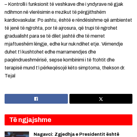
– Kontrolli i funksionit të veshkave dhe i yndyrave në gjak
ndihmon në vlerësimin e rrezikut të përgjithshëm
kardiovaskular. Po ashtu, është e rëndësishme që ambientet
të jenë të ngrohta, por të ajrosura, që trupi të ngrohet
gradualisht para se të dilet jashtë dhe të merret
mjaftueshëm lëngje, edhe kur nuk ndihet etje. Vëmendje
duhet t’i kushtohet edhe marramendjes dhe
paqëndrueshmërisë, sepse kombinimi i të ftohtit dhe
terapisë mund t’i përkeqësojë këto simptoma, thekson dr.
Tejal
Të ngjajshme
Nagavci: Zgjedhja e Presidentit është