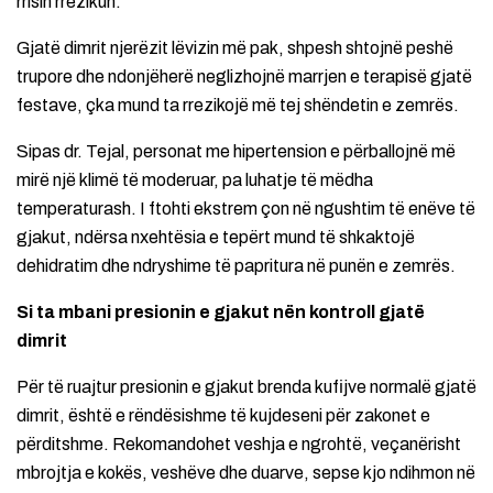
rrisin rrezikun.
Gjatë dimrit njerëzit lëvizin më pak, shpesh shtojnë peshë
trupore dhe ndonjëherë neglizhojnë marrjen e terapisë gjatë
festave, çka mund ta rrezikojë më tej shëndetin e zemrës.
Sipas dr. Tejal, personat me hipertension e përballojnë më
mirë një klimë të moderuar, pa luhatje të mëdha
temperaturash. I ftohti ekstrem çon në ngushtim të enëve të
gjakut, ndërsa nxehtësia e tepërt mund të shkaktojë
dehidratim dhe ndryshime të papritura në punën e zemrës.
Si ta mbani presionin e gjakut nën kontroll gjatë
dimrit
Për të ruajtur presionin e gjakut brenda kufijve normalë gjatë
dimrit, është e rëndësishme të kujdeseni për zakonet e
përditshme. Rekomandohet veshja e ngrohtë, veçanërisht
mbrojtja e kokës, veshëve dhe duarve, sepse kjo ndihmon në