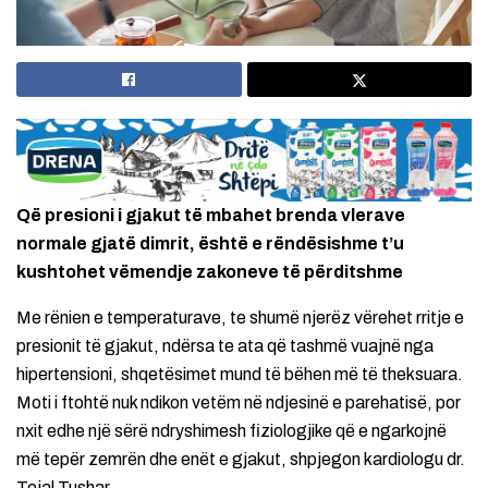
Që presioni i gjakut të mbahet brenda vlerave
normale gjatë dimrit, është e rëndësishme t’u
kushtohet vëmendje zakoneve të përditshme
Me rënien e temperaturave, te shumë njerëz vërehet rritje e
presionit të gjakut, ndërsa te ata që tashmë vuajnë nga
hipertensioni, shqetësimet mund të bëhen më të theksuara.
Moti i ftohtë nuk ndikon vetëm në ndjesinë e parehatisë, por
nxit edhe një sërë ndryshimesh fiziologjike që e ngarkojnë
më tepër zemrën dhe enët e gjakut, shpjegon kardiologu dr.
Tejal Tushar.