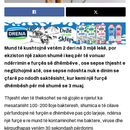
Mund të kushtojnë vetëm 2 deri në 3 mijë lekë, por
ekziston një zakon shumë i keq për të vonuar
ndërrimin e furçës së dhëmbëve , ose sepse thjesht e
neglizhojmë atë, ose sepse ndoshta nuk e dinim se
çfarë po ndodh saktësisht, kur kemi një furçë
dhëmbësh për më shumë se 3 muaj.
Thjesht vlen të theksohet se në gojën e njeriut ka
mesatarisht 100-200 lloje bakteresh, shumica e të cilave
përfundojnë në furçën e dhëmbëve pas çdo larjeje, ndërsa
një furçë e re mund të kontaminohet me baktere, viruse dhe
kërpudhapas vetëm 30 sekondash përdorimi.