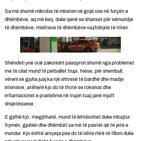
Sa më shumë mikrobe të mbeten në gojë ose në furçën e
dhëmbëve, aq më keq, duke qenë se shanset për sëmundje
të dhëmbëve, mishrave të dhëmbëve vazhdojnë të rriten.
Shëndeti ynë oral zakonisht pasqyron shumë nga problemet
me të cilat mund të përballet trupi. Nëse, për shembull,
vëreni se gjuha juaj ka një shtresë të bardhë dhe madje
intensive, atëherë kjo do të thotë se toksinat dhe
inflamacionet e pranishme në trupin tuaj janë mjaft
shqetësuese.
E gjithë kjo, megjithatë, mund të lehtësohet duke mbajtur
frymën, gjuhën dhe dhëmbët sa më të pastër që të jetë e
mundur. Kjo është arsyeja pse do të ishte mirë të filloni duke