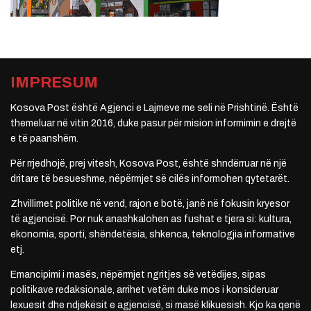
IMPRESUM
Kosova Post është Agjenci e Lajmeve me seli në Prishtinë. Është
themeluar në vitin 2016, duke pasur për mision informimin e drejtë
e të paanshëm.
Për rrjedhojë, prej vitesh, Kosova Post, është shndërruar në një
dritare të besueshme, nëpërmjet së cilës informohen qytetarët.
Zhvillimet politike në vend, rajon e botë, janë në fokusin kryesor
të agjencisë. Por nuk anashkalohen as fushat e tjera si: kultura,
ekonomia, sporti, shëndetësia, shkenca, teknologjia informative
etj.
Emancipimi i masës, nëpërmjet ngritjes së vetëdijes, sipas
politikave redaksionale, arrihet vetëm duke mos i konsideruar
lexuesit dhe ndjekësit e agjencisë, si masë klikuesish. Kjo ka qenë