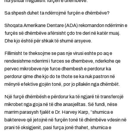
ndryshuar rregullisht furçën e dhëmbëve.
Sa shpesh duhet ta ndërrojmë furçën e dhëmbëve?
Shoqata Amerikane Dentare (ADA) rekomandon ndërrimin e
furçës së dhëmbëve afërsisht çdo tre deri në katër muaj.
Dhe kjo është për shkak të shumë arsyeve.
Fillimisht te theksojme se pas nje virusi eshte po aq e
rendesishme nderrimi i furces se dhembeve, nderkohe qe
pervec mikrobeve nje furce dhembesh e perdorur ka
perdorur qime dhe kjo do te thote se ka nuk pastron në
mënyrë efektive gojën tonë, por jo pllakën nga dhëmbët.
Një furçë dhëmbësh e përdorur ka të ngjarë të transferojë
mikrobet nga goja në të dhe anasjelltas. Së fundi, nëse
marrim parasysh fjalët e Dr. Harvey Karp, “shumica e
baktereve që jetojnë në furçën tonë të dhëmbëve vdesin në
prani të oksigjenit, pasi furça jonë thahet, shumica e