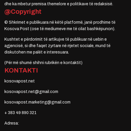
dhe ka mbetur premisa themelore e politikave të redaksisë.
@Copyright
© Shkrimet e publikuara në këtë platformë, janë prodhime të
Kosova Post (ose të mediumeve me të cilat bashkëpunon).
Kushtet e përdorimit të artikujve të publikuar në uebin e
agjencisë, si dhe faqet zyrtare në rrjetet sociale, mund të
diskutohen me palët e interesuara.
(Për më shumë shihni rubrikën e kontaktit)
KONTAKTI
kosovapost.net
kosovapost.net@gmail.com
kosovapost.marketing@gmail.com
+ 383 49 890 321
Adresa: