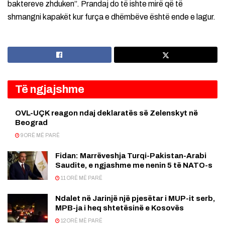
baktereve zhduken”. Prandaj do të ishte mirë që të
shmangni kapakët kur furça e dhëmbëve është ende e lagur.
Të ngjajshme
OVL-UÇK reagon ndaj deklaratës së Zelenskyt në
Beograd
9 ORË MË PARË
Fidan: Marrëveshja Turqi-Pakistan-Arabi
Saudite, e ngjashme me nenin 5 të NATO-s
11 ORË MË PARË
Ndalet në Jarinjë një pjesëtar i MUP-it serb,
MPB-ja i heq shtetësinë e Kosovës
12 ORË MË PARË