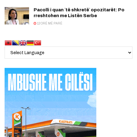
Pacolli i quan `të shkretë` opozitarët: Po
rreshtohen me Listën Serbe
12 ORË MË PARË