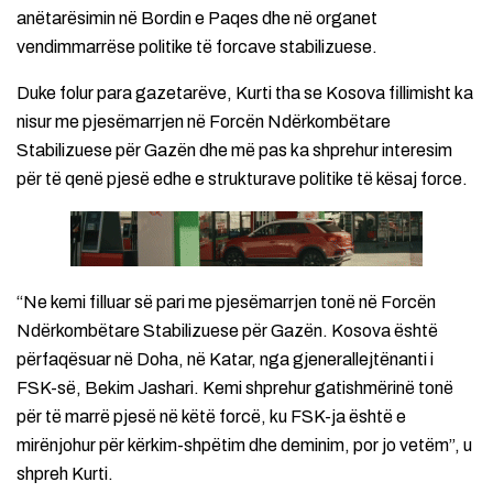
anëtarësimin në Bordin e Paqes dhe në organet
vendimmarrëse politike të forcave stabilizuese.
Duke folur para gazetarëve, Kurti tha se Kosova fillimisht ka
nisur me pjesëmarrjen në Forcën Ndërkombëtare
Stabilizuese për Gazën dhe më pas ka shprehur interesim
për të qenë pjesë edhe e strukturave politike të kësaj force.
“Ne kemi filluar së pari me pjesëmarrjen tonë në Forcën
Ndërkombëtare Stabilizuese për Gazën. Kosova është
përfaqësuar në Doha, në Katar, nga gjenerallejtënanti i
FSK-së, Bekim Jashari. Kemi shprehur gatishmërinë tonë
për të marrë pjesë në këtë forcë, ku FSK-ja është e
mirënjohur për kërkim-shpëtim dhe deminim, por jo vetëm”, u
shpreh Kurti.