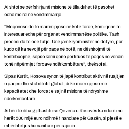
Ai shtoi se përfshirja në misione të tilla duhet të pasohet
edhe me rol në vendimmarrje.
“Meqenëse do të marrim pjesë në këtë forcë, kemi qenë të
interesuar edhe për organet vendimmarrëse politike. Tash
procesi do të ecë tutje. Unë jam kryeministër në detyrë, por
kudo që ka nevojë për paqe në botë, ne dëshirojmë të
kontribuojmë, sepse kemi qenë përfitues të paqes në vendin
tonë nëpërmjet forcave ndërkombëtare”, theksoi ai.
Sipas Kurtit, Kosova synon të japë kontribut aktiv në ruajtjen
e paqes dhe stabilitetit global, duke marrë pjesë me
kapacitetet dhe forcat e saj në misione të ndryshme
ndërkombëtare.
Ai bëri të ditur gjithashtu se Qeveria e Kosovës ka ndarë më
herët 500 mijë euro ndihmë financiare për Gazën, si pjesë e
mbështetjes humanitare për rajonin.