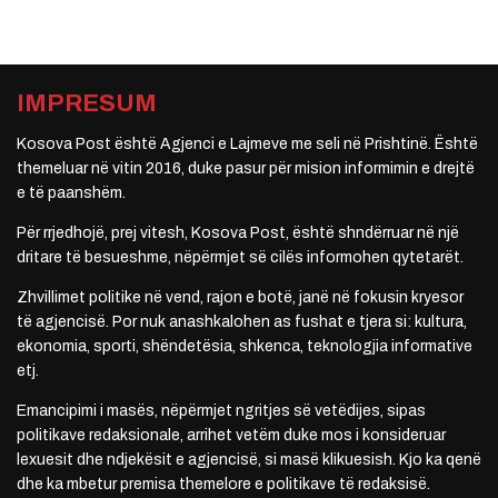
IMPRESUM
Kosova Post është Agjenci e Lajmeve me seli në Prishtinë. Është
themeluar në vitin 2016, duke pasur për mision informimin e drejtë
e të paanshëm.
Për rrjedhojë, prej vitesh, Kosova Post, është shndërruar në një
dritare të besueshme, nëpërmjet së cilës informohen qytetarët.
Zhvillimet politike në vend, rajon e botë, janë në fokusin kryesor
të agjencisë. Por nuk anashkalohen as fushat e tjera si: kultura,
ekonomia, sporti, shëndetësia, shkenca, teknologjia informative
etj.
Emancipimi i masës, nëpërmjet ngritjes së vetëdijes, sipas
politikave redaksionale, arrihet vetëm duke mos i konsideruar
lexuesit dhe ndjekësit e agjencisë, si masë klikuesish. Kjo ka qenë
dhe ka mbetur premisa themelore e politikave të redaksisë.