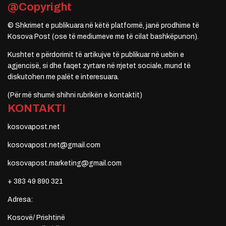
@Copyright
© Shkrimet e publikuara në këtë platformë, janë prodhime të
Kosova Post (ose të mediumeve me të cilat bashkëpunon).
Kushtet e përdorimit të artikujve të publikuar në uebin e
agjencisë, si dhe faqet zyrtare në rrjetet sociale, mund të
diskutohen me palët e interesuara.
(Për më shumë shihni rubrikën e kontaktit)
KONTAKTI
kosovapost.net
kosovapost.net@gmail.com
kosovapost.marketing@gmail.com
+ 383 49 890 321
Adresa:
Kosovë/ Prishtinë