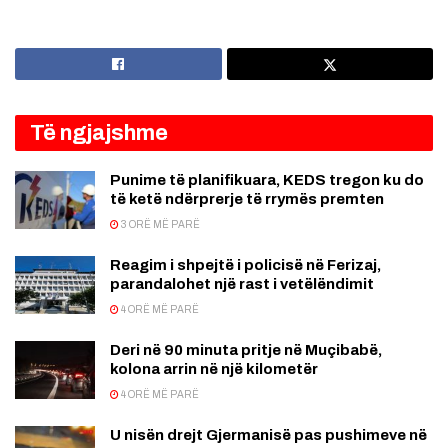
Të ngjajshme
Punime të planifikuara, KEDS tregon ku do
të ketë ndërprerje të rrymës premten
3 ORË MË PARË
Reagim i shpejtë i policisë në Ferizaj,
parandalohet një rast i vetëlëndimit
4 ORË MË PARË
Deri në 90 minuta pritje në Muçibabë,
kolona arrin në një kilometër
4 ORË MË PARË
U nisën drejt Gjermanisë pas pushimeve në