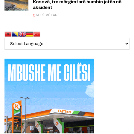
Kosovë, tre mërgimtarë humbin jetën në
aksiďent
5 ORË MË PARË