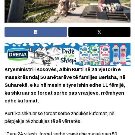
Kryeministri i Kosovës, Albin Kurti në 24 vjetorin e
masakrës ndaj 50 anëtarëve të familjes Berisha, në
Suharekë, e ku në mesin e tyre ishin edhe 11 fëmijë,
ka shkruar se forcat serbe pas vrasjeve, rrëmbyen
edhe kufomat.
Kurti ka shkruar se forcat serbe zhdukën kufomat, në
përpjekje të zhdukjes të së vërtetës.
“Para 24 vitesh, forcat serbe vranë dhe masakruan 50