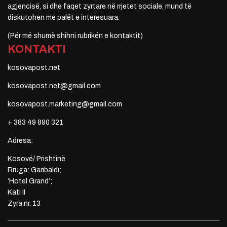
agjencisë, si dhe faqet zyrtare në rrjetet sociale, mund të
diskutohen me palët e interesuara.
(Për më shumë shihni rubrikën e kontaktit)
KONTAKTI
kosovapost.net
kosovapost.net@gmail.com
kosovapost.marketing@gmail.com
+ 383 49 890 321
Adresa:
Kosovë/ Prishtinë
Rruga: Garibaldi;
‘Hotel Grand’;
Kati II
Zyra nr. 13