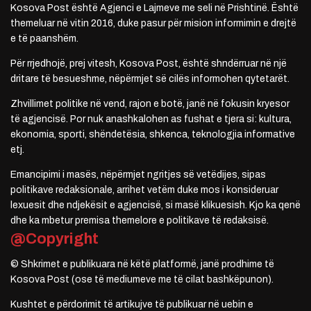
Kosova Post është Agjenci e Lajmeve me seli në Prishtinë. Është
themeluar në vitin 2016, duke pasur për mision informimin e drejtë
e të paanshëm.
Për rrjedhojë, prej vitesh, Kosova Post, është shndërruar në një
dritare të besueshme, nëpërmjet së cilës informohen qytetarët.
Zhvillimet politike në vend, rajon e botë, janë në fokusin kryesor
të agjencisë. Por nuk anashkalohen as fushat e tjera si: kultura,
ekonomia, sporti, shëndetësia, shkenca, teknologjia informative
etj.
Emancipimi i masës, nëpërmjet ngritjes së vetëdijes, sipas
politikave redaksionale, arrihet vetëm duke mos i konsideruar
lexuesit dhe ndjekësit e agjencisë, si masë klikuesish. Kjo ka qenë
dhe ka mbetur premisa themelore e politikave të redaksisë.
@Copyright
© Shkrimet e publikuara në këtë platformë, janë prodhime të
Kosova Post (ose të mediumeve me të cilat bashkëpunon).
Kushtet e përdorimit të artikujve të publikuar në uebin e