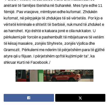
anëtarë të familjes Berisha në Suharekë. Mes tyre edhe 11
fëmijë. Pas vrasjeve, rrëmbyen edhe kufomat. Zhdukën
kufomat, në përpjekje të zhdukjes të së vërtetës. Por kjo e
vërtetë kriminale e shtetit të Serbisë, nuk mund të zhduket e
as harrohet. Kjo është e kaluara jonë e cila nuk kalon. U
përkulemi për forcën e pashembullt të mbijetuarve të vetëm
të kësaj masakre, zonjës Shyhrete, zonjës Vjollca dhe
Gramozit. Përkulemi me nderim të përjetshëm para të gjithë
atyre që u flijuan. I përjetshëm qoftë kujtimi për ta”, ka
shkruar Kurti në Facebook./