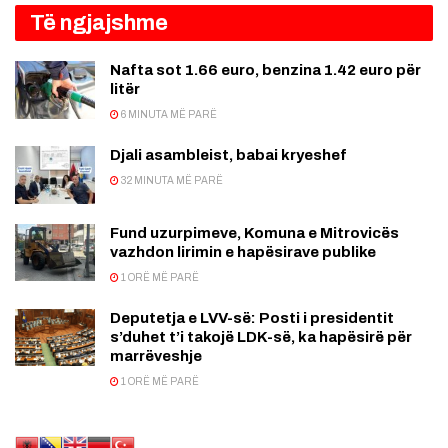
Të ngjajshme
Nafta sot 1.66 euro, benzina 1.42 euro për
litër
6 MINUTA MË PARË
Djali asambleist, babai kryeshef
32 MINUTA MË PARË
Fund uzurpimeve, Komuna e Mitrovicës
vazhdon lirimin e hapësirave publike
1 ORË MË PARË
Deputetja e LVV-së: Posti i presidentit
s’duhet t’i takojë LDK-së, ka hapësirë për
marrëveshje
1 ORË MË PARË