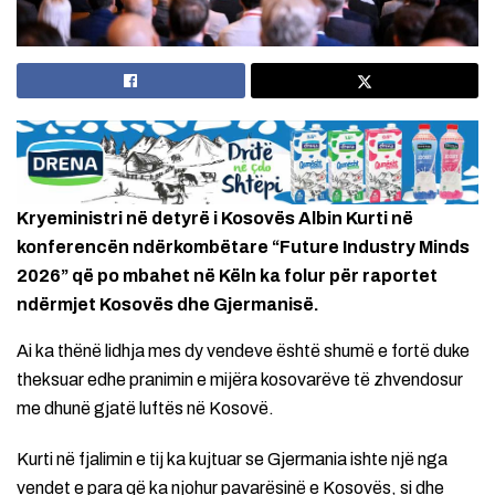
Kryeministri në detyrë i Kosovës Albin Kurti në
konferencën ndërkombëtare “Future Industry Minds
2026” që po mbahet në Këln ka folur për raportet
ndërmjet Kosovës dhe Gjermanisë.
Ai ka thënë lidhja mes dy vendeve është shumë e fortë duke
theksuar edhe pranimin e mijëra kosovarëve të zhvendosur
me dhunë gjatë luftës në Kosovë.
Kurti në fjalimin e tij ka kujtuar se Gjermania ishte një nga
vendet e para që ka njohur pavarësinë e Kosovës, si dhe