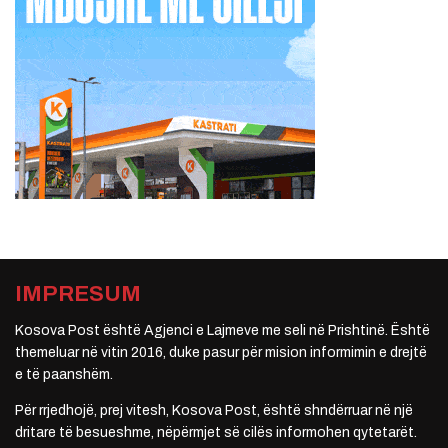
IMPRESUM
Kosova Post është Agjenci e Lajmeve me seli në Prishtinë. Është
themeluar në vitin 2016, duke pasur për mision informimin e drejtë
e të paanshëm.
Për rrjedhojë, prej vitesh, Kosova Post, është shndërruar në një
dritare të besueshme, nëpërmjet së cilës informohen qytetarët.