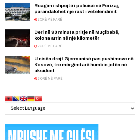
Reagim i shpejtë i policisë në Ferizaj,
parandalohet një rast i vetëlëndimit
2 ORË MË PARË
Deri në 90 minuta pritje në Muçibabë,
kolona arrin në një kilometër
2 ORË MË PARË
U nisën drejt Gjermanisë pas pushimeve në
Kosovë, tre mërgimtarë humbin jetën në
aksiďent
3 ORË MË PARË