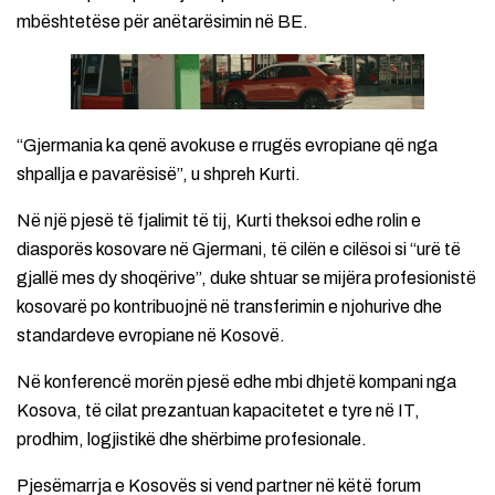
mbështetëse për anëtarësimin në BE.
“Gjermania ka qenë avokuse e rrugës evropiane që nga
shpallja e pavarësisë”, u shpreh Kurti.
Në një pjesë të fjalimit të tij, Kurti theksoi edhe rolin e
diasporës kosovare në Gjermani, të cilën e cilësoi si “urë të
gjallë mes dy shoqërive”, duke shtuar se mijëra profesionistë
kosovarë po kontribuojnë në transferimin e njohurive dhe
standardeve evropiane në Kosovë.
Në konferencë morën pjesë edhe mbi dhjetë kompani nga
Kosova, të cilat prezantuan kapacitetet e tyre në IT,
prodhim, logjistikë dhe shërbime profesionale.
Pjesëmarrja e Kosovës si vend partner në këtë forum