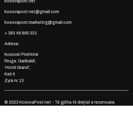
kosovapost.net
kosovapost.net@gmail.com
kosovapost.marketing@gmail.com
+ 383 49 890 321
Adresa:
Kosovë/ Prishtinë
Rruga: Garibaldi;
‘Hotel Grand’;
Kati II
Zyra nr. 13
© 2023 KosovaPost.net - Të gjitha të drejtat e rezervuara.