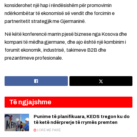
konsiderohet një hap i rëndësishëm për promovimin
ndërkombëtar të ekonomisë së vendit dhe forcimin e
partneritetit strategjik me Gjermaninë.
Në këtë konferencë marrin pjesë biznese nga Kosova dhe
kompani të mëdha gjermane, dhe ajo është një kombinim i
forumit ekonomik, industrisë, takimeve B2B dhe
prezantimeve profesionale.
Të ngjajshme
Punime të planifikuara, KEDS tregon ku do
të ketë ndërprerje të rrymës premten
1 ORË MË PARË