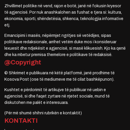
Zhvillimet politike në vend, rajon e botë, janë në fokusin kryesor
të agjencisë. Por nuk anashkalohen as fushat e tjera si: kultura,
ekonomia, sporti, shëndetësia, shkenca, teknologjia informative
etj.
Emancipimi i masës, nëpërmjet ngritjes së vetëdijes, sipas
politikave redaksionale, arrihet vetëm duke mos i konsideruar
lexuesit dhe ndjekësit e agjencisë, si masë klikuesish. Kjo ka qenë
dhe ka mbetur premisa themelore e politikave të redaksisë.
@Copyright
© Shkrimet e publikuara në këtë platformë, janë prodhime të
Kosova Post (ose të mediumeve me të cilat bashkëpunon).
Kushtet e përdorimit të artikujve të publikuar në uebin e
agjencisë, si dhe faqet zyrtare në rrjetet sociale, mund të
diskutohen me palët e interesuara.
(Për më shumë shihni rubrikën e kontaktit)
KONTAKTI