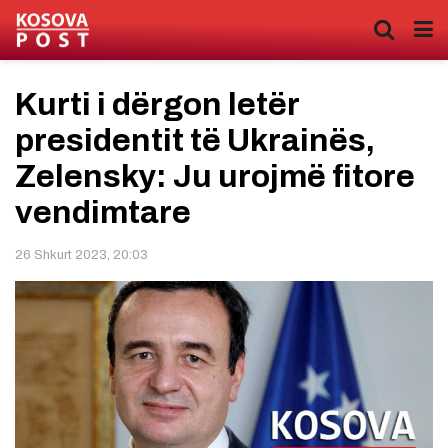
Kurti i dërgon letër
presidentit të Ukrainës,
Zelensky: Ju urojmë fitore
vendimtare
26 Shkurt 2023, 20:03