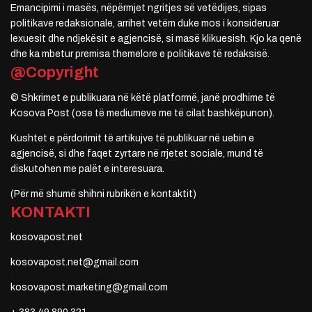
Emancipimi i masës, nëpërmjet ngritjes së vetëdijes, sipas
politikave redaksionale, arrihet vetëm duke mos i konsideruar
lexuesit dhe ndjekësit e agjencisë, si masë klikuesish. Kjo ka qenë
dhe ka mbetur premisa themelore e politikave të redaksisë.
@Copyright
© Shkrimet e publikuara në këtë platformë, janë prodhime të
Kosova Post (ose të mediumeve me të cilat bashkëpunon).
Kushtet e përdorimit të artikujve të publikuar në uebin e
agjencisë, si dhe faqet zyrtare në rrjetet sociale, mund të
diskutohen me palët e interesuara.
(Për më shumë shihni rubrikën e kontaktit)
KONTAKTI
kosovapost.net
kosovapost.net@gmail.com
kosovapost.marketing@gmail.com