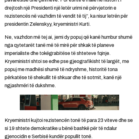
drejtosh një Presidenti një letër urimi në përvjetorin e
rezistencës në vazhdim të vendit të tij”, ka nisur letrën për
presidentin Zelenskyy, kryeministri Kurti.
Ne, vazhdon më tej ai, jemi dy popuj që kanë humbur shumë
nga qytetarët tanë më të mirë për shkak të planeve
imperialiste dhe tokëgrabitëse të shteteve fqinje.
Kryeministri shtoi se edhe pse gjeografikisht të largët, me
popuj me madhësi shumë të ndryshme, historitë tona
përkatëse të shekullit të shkuar dhe të sotmit, kanë një
ngjashmëri të dukshme.
Kryeministri kujtoi rezistencën tonë të para 23 viteve dhe se
si 19 shtete demokratike u bënë bashkë për të ndalur
gjenocidin e Serbisë kundër popullit tonë.