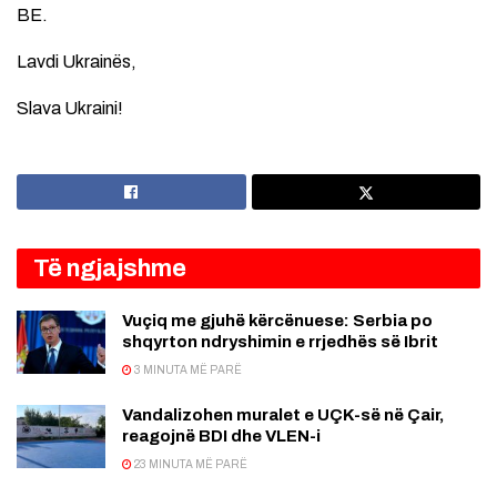
BE.
Lavdi Ukrainës,
Slava Ukraini!
Të ngjajshme
Vuçiq me gjuhë kërcënuese: Serbia po
shqyrton ndryshimin e rrjedhës së Ibrit
3 MINUTA MË PARË
Vandalizohen muralet e UÇK-së në Çair,
reagojnë BDI dhe VLEN-i
23 MINUTA MË PARË