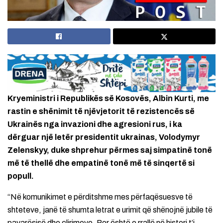
Kryeministri i Republikës së Kosovës, Albin Kurti, me
rastin e shënimit të njëvjetorit të rezistencës së
Ukrainës nga invazioni dhe agresioni rus, i ka
dërguar një letër presidentit ukrainas, Volodymyr
Zelenskyy, duke shprehur përmes saj simpatinë tonë
më të thellë dhe empatinë tonë më të sinqertë si
popull.
“Në komunikimet e përditshme mes përfaqësuesve të
shteteve, janë të shumta letrat e urimit që shënojnë jubile të
pavarësisë dhe çlirimeve. Por është e rrallë në histori t’i