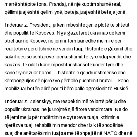
marrë shtëpitë tona. Prandaj, në një kuptim shumë real,
qëllimi juaj është qëllimi ynë; beteja juaj është beteja jonë.
I nderuar z. President, ju keni mbështetjen e plotë të shtetit
dhe popullit të Kosovës. Nga gazetarët ukrainas që kemi
strehuar në Kosovë, ne jemi informuar edhe më mirë për
realitetin e përditshme në vendin tuaj. Historitë e guximit dhe
sakrificës së ushtarëve, përkushtimit të tyre ndaj vendit dhe
kauzës, të cilat i kanë mposhtur shanset kundër tyre dhe
kanë frymëzuar botën — historitë e qëndrueshmërisë dhe
këmbënguljes së njerëzve përballë pushtimit brutal — kanë
mobilizuar botën e lirë për t’i bërë ballë agresionit të Rusisë.
I nderuar z. Zelenskyy, me respektin më të lartë për ju dhe
popullin ukrainas, ne ju urojmë një fitore vendimtare. Ne do
të jemi me ju për rindërtimin e qyteteve tuaja, kthimin e
njerëzve tuaj, rehabilitimin mendor dhe fizik të shoqërisë
suaj dhe anëtarësimin tuaj sa më të shpejtë në NATO dhe në