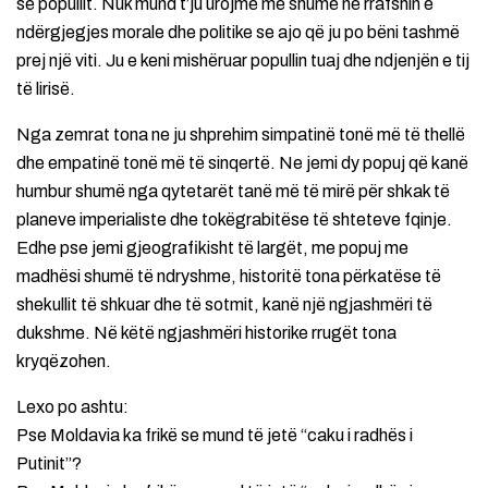
së popullit. Nuk mund t’ju urojmë më shumë në rrafshin e
ndërgjegjes morale dhe politike se ajo që ju po bëni tashmë
prej një viti. Ju e keni mishëruar popullin tuaj dhe ndjenjën e tij
të lirisë.
Nga zemrat tona ne ju shprehim simpatinë tonë më të thellë
dhe empatinë tonë më të sinqertë. Ne jemi dy popuj që kanë
humbur shumë nga qytetarët tanë më të mirë për shkak të
planeve imperialiste dhe tokëgrabitëse të shteteve fqinje.
Edhe pse jemi gjeografikisht të largët, me popuj me
madhësi shumë të ndryshme, historitë tona përkatëse të
shekullit të shkuar dhe të sotmit, kanë një ngjashmëri të
dukshme. Në këtë ngjashmëri historike rrugët tona
kryqëzohen.
Lexo po ashtu:
Pse Moldavia ka frikë se mund të jetë “caku i radhës i
Putinit”?