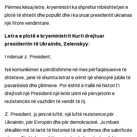
Përmes kësaj letre, kryeministri ka shprehur mbështetjen e
plotë të shtetit dhe popullit dhe i ka uruar presidentit ukrainas
një fitore vendimtare.
Letra e plotë e kryeministrit Kurti drejtuar
presidentin të Ukrainës, Zelenskyy:
I nderuar z. President,
Në komunikimet e përditshmme në mes përfaqësuesve të
shteteve, janë të shumta letrat e urimit që shënojnë jubile të
pavarësisë dhe çlirimeve. Por është e rrallë në histori t’i
drejtosh një Presidenti një letër urimi në përvjetorin e
rezistencës në vazhdim të vendit të tij.
Z. President, ju jeni në luftë, një luftë rezistence për
Ukrainën, për Evropën dhe për demokracinë. Ju mbani
shkallën më të lartë të historisë të së ardhmes dhe sakrificës