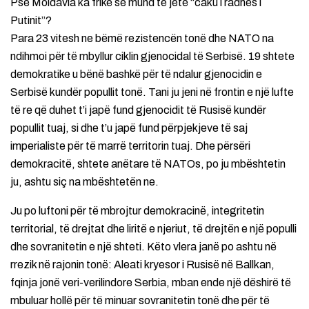
Pse Moldavia ka frikë se mund të jetë “caku i radhës i
Putinit”?
Para 23 vitesh ne bëmë rezistencën tonë dhe NATO na
ndihmoi për të mbyllur ciklin gjenocidal të Serbisë. 19 shtete
demokratike u bënë bashkë për të ndalur gjenocidin e
Serbisë kundër popullit tonë. Tani ju jeni në frontin e një lufte
të re që duhet t’i japë fund gjenocidit të Rusisë kundër
popullit tuaj, si dhe t’u japë fund përpjekjeve të saj
imperialiste për të marrë territorin tuaj. Dhe përsëri
demokracitë, shtete anëtare të NATOs, po ju mbështetin
ju, ashtu siç na mbështetën ne.
Ju po luftoni për të mbrojtur demokracinë, integritetin
territorial, të drejtat dhe liritë e njeriut, të drejtën e një populli
dhe sovranitetin e një shteti. Këto vlera janë po ashtu në
rrezik në rajonin tonë: Aleati kryesor i Rusisë në Ballkan,
fqinja jonë veri-verilindore Serbia, mban ende një dëshirë të
mbuluar hollë për të minuar sovranitetin tonë dhe për të