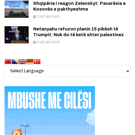
Shqipëria i reagon Zelenskyt: Pavarësia e
Kosovës e pakthyeshme
2 ORË MË PARË
Netanyahu refuzon planin 15 pikësh të
Trumpit: Nuk do të ketë shtet palestinez
2 ORË MË PARË