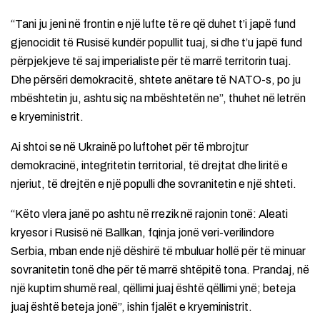
“Tani ju jeni në frontin e një lufte të re që duhet t’i japë fund
gjenocidit të Rusisë kundër popullit tuaj, si dhe t’u japë fund
përpjekjeve të saj imperialiste për të marrë territorin tuaj.
Dhe përsëri demokracitë, shtete anëtare të NATO-s, po ju
mbështetin ju, ashtu siç na mbështetën ne”, thuhet në letrën
e kryeministrit.
Ai shtoi se në Ukrainë po luftohet për të mbrojtur
demokracinë, integritetin territorial, të drejtat dhe liritë e
njeriut, të drejtën e një populli dhe sovranitetin e një shteti.
“Këto vlera janë po ashtu në rrezik në rajonin tonë: Aleati
kryesor i Rusisë në Ballkan, fqinja jonë veri-verilindore
Serbia, mban ende një dëshirë të mbuluar hollë për të minuar
sovranitetin tonë dhe për të marrë shtëpitë tona. Prandaj, në
një kuptim shumë real, qëllimi juaj është qëllimi ynë; beteja
juaj është beteja jonë”, ishin fjalët e kryeministrit.