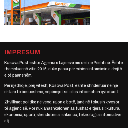
IMPRESUM
Kosova Post është Agjenci e Lajmeve me seli në Prishtinë. Është
themeluar në vitin 2016, duke pasur për mision informimin e drejtë
e të paanshëm.
Për rrjedhojë, prej vitesh, Kosova Post, është shndërruar në një
dritare të besueshme, nëpërmjet së cilës informohen qytetarët.
Zhvillimet politike në vend, rajon e botë, janë në fokusin kryesor
të agjencisë. Por nuk anashkalohen as fushat e tjera si: kultura,
ekonomia, sporti, shëndetësia, shkenca, teknologjia informative
etj.