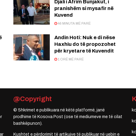
Djali i Afrim Bunjakut, i
pranishëm si mysafir në
Kuvend
46 MINUTA MË PARË
ë
Andin Hoti: Nuk e di nëse
Haxhiu do të propozohet
për kryetare të Kuvendit
1 ORË MË PARË
@Copyright
© Shkrimet e publikuara në këtë platformë, janë
k
r
prodhime të Kosova Post (ose të mediumeve me të cilat
k
bashkëpunon).
k
ar
Kushtet e përdorimit të artikujve të publikuar në uebin e