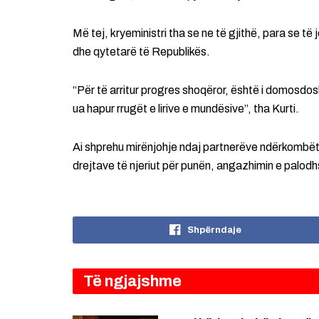
Më tej, kryeministri tha se ne të gjithë, para se të
dhe qytetarë të Republikës.
“Për të arritur progres shoqëror, është i domosdo
ua hapur rrugët e lirive e mundësive”, tha Kurti.
Ai shprehu mirënjohje ndaj partnerëve ndërkombëta
drejtave të njeriut për punën, angazhimin e palod
Shpërndaje
Të ngjajshme