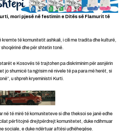
rti, mori pjesë në festimin e Ditës së Flamurit të
 kremte të komunitetit ashkali, i cili me tradita dhe kulturë,
r shoqërinë dhe për shtetin tonë.
etarët e Kosovës të trajtohen pa diskriminim për asnjërin
et jo shumicë ta ngrisim në nivele të pa para më herët, si
në”, u shpreh kryeministri Kurti.
ar në të mirë të komuniteteve si dhe theksoi se janë edhe
cilat përfitojnë drejtpërdrejt komunitetet, duke ndihmuar
he sociale, e duke ndërtuar aftësi udhëheqëse.