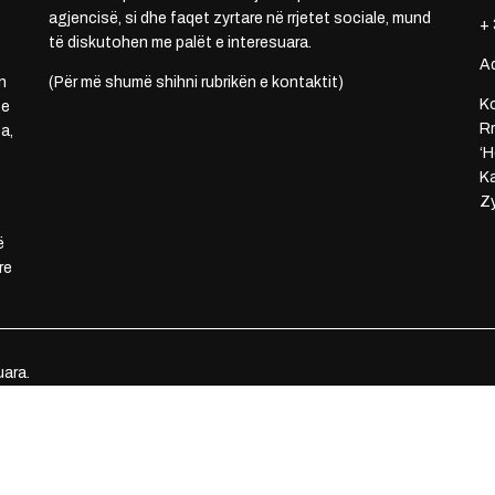
agjencisë, si dhe faqet zyrtare në rrjetet sociale, mund
+ 
të diskutohen me palët e interesuara.
A
n
(Për më shumë shihni rubrikën e kontaktit)
Ko
 e
Rr
a,
‘H
Ka
Zy
ë
re
uara.