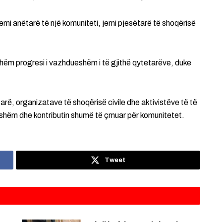
 jemi anëtarë të një komuniteti, jemi pjesëtarë të shoqërisë
shëm progresi i vazhdueshëm i të gjithë qytetarëve, duke
rë, organizatave të shoqërisë civile dhe aktivistëve të të
hshëm dhe kontributin shumë të çmuar për komunitetet.
Tweet