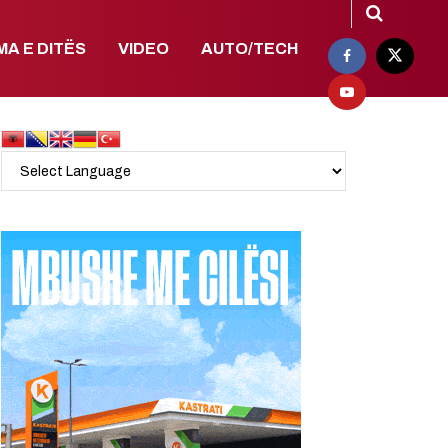
MA E DITËS
VIDEO
AUTO/TECH