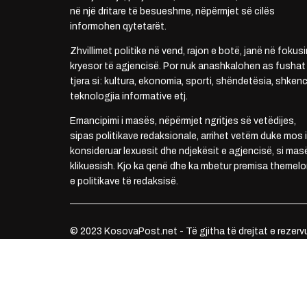
në një dritare të besueshme, nëpërmjet së cilës
informohen qytetarët.
Zhvillimet politike në vend, rajon e botë, janë në fokusi
kryesor të agjencisë. Por nuk anashkalohen as fushat
tjera si: kultura, ekonomia, sporti, shëndetësia, shkenc
teknologjia informative etj.
Emancipimi i masës, nëpërmjet ngritjes së vetëdijes,
sipas politikave redaksionale, arrihet vetëm duke mos i
konsideruar lexuesit dhe ndjekësit e agjencisë, si mas
klikuesish. Kjo ka qenë dhe ka mbetur premisa themelo
e politikave të redaksisë.
© 2023 KosovaPost.net - Të gjitha të drejtat e rezerv