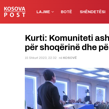
LAJME
BOTË
SHËNDETËSI
Kurti: Komuniteti ash
për shoqërinë dhe pë
15 Shkurt 2023, 22:32
në
KOSOVË