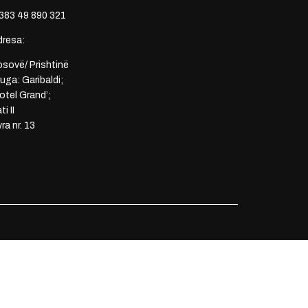
383 49 890 321
dresa:
sovë/ Prishtinë
uga: Garibaldi;
otel Grand’;
ti II
ra nr. 13