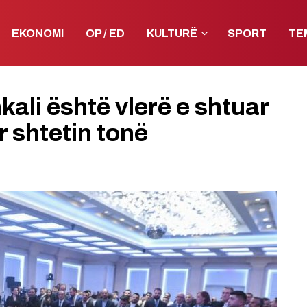
EKONOMI
OP / ED
KULTURË
SPORT
TE
kali është vlerë e shtuar
r shtetin tonë