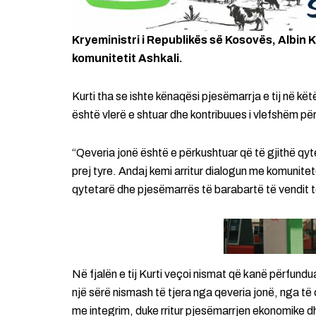
Kryeministri i Republikës së Kosovës, Albin Ku
komunitetit Ashkali.
Kurti tha se ishte kënaqësi pjesëmarrja e tij në këtë
është vlerë e shtuar dhe kontribuues i vlefshëm pë
“Qeveria jonë është e përkushtuar që të gjithë qyt
prej tyre. Andaj kemi arritur dialogun me komunitet
qytetarë dhe pjesëmarrës të barabartë të vendit to
Në fjalën e tij Kurti veçoi nismat që kanë përfundu
një sërë nismash të tjera nga qeveria jonë, nga të 
me integrim, duke rritur pjesëmarrjen ekonomike d