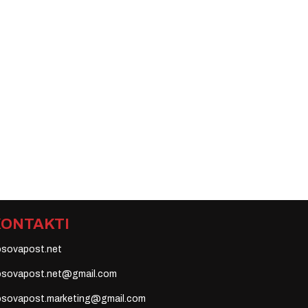
KONTAKTI
osovapost.net
osovapost.net@gmail.com
osovapost.marketing@gmail.com