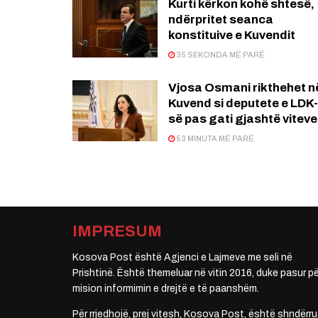
Kurti kërkon kohë shtesë,
ndërpritet seanca
konstituive e Kuvendit
35 SEKONDA MË PARË
Vjosa Osmani rikthehet n
Kuvend si deputete e LDK-
së pas gati gjashtë viteve
53 MINUTA MË PARË
IMPRESUM
Kosova Post është Agjenci e Lajmeve me seli në
Prishtinë. Është themeluar në vitin 2016, duke pasur pë
mision informimin e drejtë e të paanshëm.
Për rrjedhojë, prej vitesh, Kosova Post, është shndërru