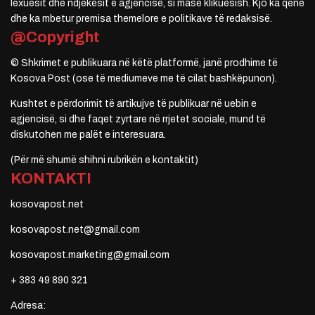
lexuesit dhe ndjekësit e agjencisë, si masë klikuesish. Kjo ka qenë
dhe ka mbetur premisa themelore e politikave të redaksisë.
@Copyright
© Shkrimet e publikuara në këtë platformë, janë prodhime të
Kosova Post (ose të mediumeve me të cilat bashkëpunon).
Kushtet e përdorimit të artikujve të publikuar në uebin e
agjencisë, si dhe faqet zyrtare në rrjetet sociale, mund të
diskutohen me palët e interesuara.
(Për më shumë shihni rubrikën e kontaktit)
KONTAKTI
kosovapost.net
kosovapost.net@gmail.com
kosovapost.marketing@gmail.com
+ 383 49 890 321
Adresa: