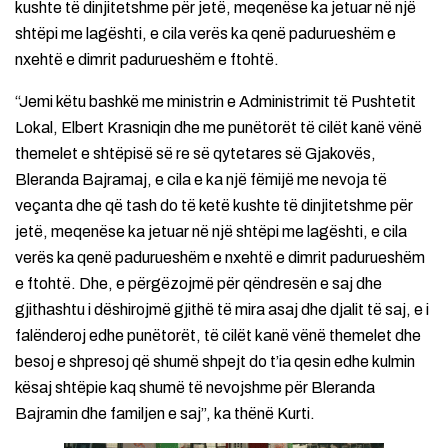
kushte të dinjitetshme për jetë, meqenëse ka jetuar në një
shtëpi me lagështi, e cila verës ka qenë padurueshëm e
nxehtë e dimrit padurueshëm e ftohtë.
“Jemi këtu bashkë me ministrin e Administrimit të Pushtetit
Lokal, Elbert Krasniqin dhe me punëtorët të cilët kanë vënë
themelet e shtëpisë së re së qytetares së Gjakovës,
Bleranda Bajramaj, e cila e ka një fëmijë me nevoja të
veçanta dhe që tash do të ketë kushte të dinjitetshme për
jetë, meqenëse ka jetuar në një shtëpi me lagështi, e cila
verës ka qenë padurueshëm e nxehtë e dimrit padurueshëm
e ftohtë. Dhe, e përgëzojmë për qëndresën e saj dhe
gjithashtu i dëshirojmë gjithë të mira asaj dhe djalit të saj, e i
falënderoj edhe punëtorët, të cilët kanë vënë themelet dhe
besoj e shpresoj që shumë shpejt do t’ia qesin edhe kulmin
kësaj shtëpie kaq shumë të nevojshme për Bleranda
Bajramin dhe familjen e saj”, ka thënë Kurti.