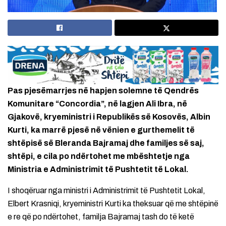
Pas pjesëmarrjes në hapjen solemne të Qendrës
Komunitare “Concordia”, në lagjen Ali Ibra, në
Gjakovë, kryeministri i Republikës së Kosovës, Albin
Kurti, ka marrë pjesë në vënien e gurthemelit të
shtëpisë së Bleranda Bajramaj dhe familjes së saj,
shtëpi, e cila po ndërtohet me mbështetje nga
Ministria e Administrimit të Pushtetit të Lokal.
I shoqëruar nga ministri i Administrimit të Pushtetit Lokal,
Elbert Krasniqi, kryeministri Kurti ka theksuar që me shtëpinë
e re që po ndërtohet, familja Bajramaj tash do të ketë