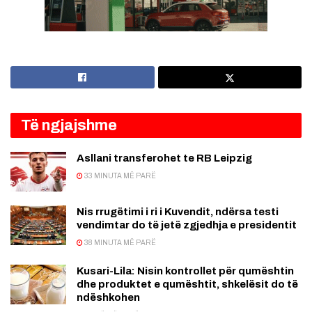
Të ngjajshme
Asllani transferohet te RB Leipzig
33 MINUTA MË PARË
Nis rrugëtimi i ri i Kuvendit, ndërsa testi
vendimtar do të jetë zgjedhja e presidentit
38 MINUTA MË PARË
Kusari-Lila: Nisin kontrollet për qumështin
dhe produktet e qumështit, shkelësit do të
ndëshkohen