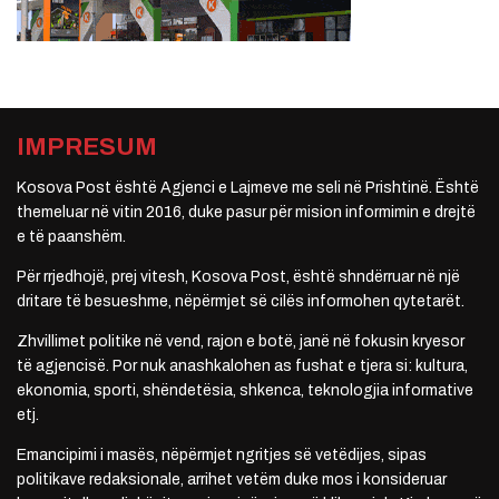
IMPRESUM
Kosova Post është Agjenci e Lajmeve me seli në Prishtinë. Është
themeluar në vitin 2016, duke pasur për mision informimin e drejtë
e të paanshëm.
Për rrjedhojë, prej vitesh, Kosova Post, është shndërruar në një
dritare të besueshme, nëpërmjet së cilës informohen qytetarët.
Zhvillimet politike në vend, rajon e botë, janë në fokusin kryesor
të agjencisë. Por nuk anashkalohen as fushat e tjera si: kultura,
ekonomia, sporti, shëndetësia, shkenca, teknologjia informative
etj.
Emancipimi i masës, nëpërmjet ngritjes së vetëdijes, sipas
politikave redaksionale, arrihet vetëm duke mos i konsideruar