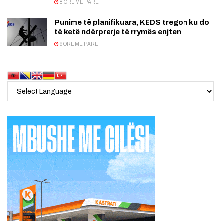
8 ORË MË PARË
Punime të planifikuara, KEDS tregon ku do
të ketë ndërprerje të rrymës enjten
9 ORË MË PARË