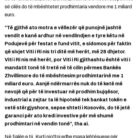
së cilës do të mbështetet prodhimtaria vendore me 1 miliard
euro.
“Të gjithë ato motra e vëllezër që punojnë jashtë
vendit e kanë ardhur në vendlindjen e tyre këtu në
Podujevë për festat e fund vitit, e sidomos për faktin
që sivjet Viti i Ri nis tri ditë më herët, më 28 dhjetor.
Viti i Ri nis më herët, por Viti i Ri gjithashtu është viti i
mandatit tonë të tretë në të cilin përmes Bankës
Zhvillimore do të mbështesim prodhimtarinë me 1
miliard euro. Asnjë ndërmarrës nuk do të ketë më
nevojë që për të investuar në prodhim bujqësor,
industrial a zejtar ta lë hipotekë tek bankat tokën e
vetë stërgjyshore, sepse shteti i Kosovës, do të jetë
garanci për ato kredi investive për më shumë
prodhimtari në vendin tonë”, tha ai.
Në fjalën e tij, Kurti njoftoi edhe masa lehtësuese për