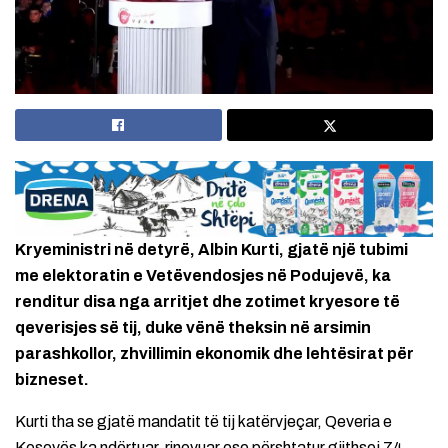
Kryeministri në detyrë, Albin Kurti, gjatë një tubimi
me elektoratin e Vetëvendosjes në Podujevë, ka
renditur disa nga arritjet dhe zotimet kryesore të
qeverisjes së tij, duke vënë theksin në arsimin
parashkollor, zhvillimin ekonomik dhe lehtësirat për
bizneset.
Kurti tha se gjatë mandatit të tij katërvjeçar, Qeveria e
Kosovës ka ndërtuar, rinovuar ose përshtatur gjithsej 74