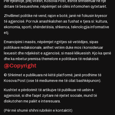
Për rrjedhojë, prej vitesh, Kosova Post, është shndërruar në një
dritare të besueshme, nëpërmjet së cilës informohen qytetarët.
Zhvillimet politike në vend, rajon e botë, janë në fokusin kryesor
të agjencisë. Por nuk anashkalohen as fushat e tjera si: kultura,
ekonomia, sporti, shëndetësia, shkenca, teknologjia informative
etj.
Emancipimi i masës, nëpërmjet ngritjes së vetëdijes, sipas
politikave redaksionale, arrihet vetëm duke mos i konsideruar
lexuesit dhe ndjekësit e agjencisë, si masë klikuesish. Kjo ka qenë
dhe ka mbetur premisa themelore e politikave të redaksisë.
@Copyright
© Shkrimet e publikuara në këtë platformë, janë prodhime të
Kosova Post (ose të mediumeve me të cilat bashkëpunon).
Kushtet e përdorimit të artikujve të publikuar në uebin e
agjencisë, si dhe faqet zyrtare në rrjetet sociale, mund të
diskutohen me palët e interesuara.
(Për më shumë shihni rubrikën e kontaktit)