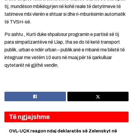
tij, mundëson mbikëqyrjen në kohë reale të detyrimeve të
tatimeve mbi vlerën e shtuar si dhe ri-mburësimin automatik
të TVSH-së.
Po ashtu , Kurti duke shpalosur programin e partisë së tij
para simpatizantëve në Llap, tha se do të ketë transport
publik, urban e ndër urban – publik anë e mbanë me biletë të
integruar me vetëm 10 euro në muaj për të qarkulluar
qytetarët në gjithë vendin.
Të ngjajshme
OVL-UÇK reagon ndaj deklaratës së Zelenskyt në