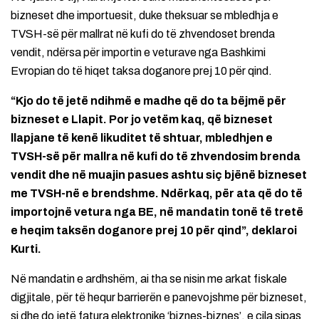
bizneset dhe importuesit, duke theksuar se mbledhja e
TVSH-së për mallrat në kufi do të zhvendoset brenda
vendit, ndërsa për importin e veturave nga Bashkimi
Evropian do të hiqet taksa doganore prej 10 për qind.
“Kjo do të jetë ndihmë e madhe që do ta bëjmë për
bizneset e Llapit. Por jo vetëm kaq, që bizneset
llapjane të kenë likuditet të shtuar, mbledhjen e
TVSH-së për mallra në kufi do të zhvendosim brenda
vendit dhe në muajin pasues ashtu siç bjënë bizneset
me TVSH-në e brendshme. Ndërkaq, për ata që do të
importojnë vetura nga BE, në mandatin tonë të tretë
e heqim taksën doganore prej 10 për qind”, deklaroi
Kurti.
Në mandatin e ardhshëm, ai tha se nisin me arkat fiskale
digjitale, për të hequr barrierën e panevojshme për bizneset,
si dhe do jetë fatura elektronike ‘biznes-biznes’, e cila sipas