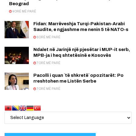
Beograd
4 ORË MË PARË
Fidan: Marrëveshja Turqi-Pakistan-Arabi
Saudite, e ngjashme me nenin 5 të NATO-s
6 ORË MË PARË
Ndalet në Jarinjë një pjesëtar i MUP-it serb,
MPB-ja i heq shtetësinë e Kosovës
7 ORË MË PARË
Pacolli i quan `të shkretë` opozitarët: Po
rreshtohen me Listën Serbe
7 ORË MË PARË