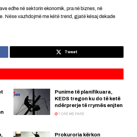
ave edhe në sektorin ekonomik, pra në biznes, në
ave. Nëse vazhdojmë me këtë trend, gjatë kësaj dekade
Tweet
et
Punime të planifikuara,
KEDS tregon ku do të ketë
ndërprerje të rrymës enjten
en
7 ORË MË PARË
n,
Prokuroria kërkon