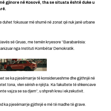
inë gjinore në Kosovë, tha se situata është duke u
arë.
dhe duhet fokusuar më shumë në zonat që nuk janë urbane
 të Javës së Gruas, me temën kryesore “Barabarësia:
ganizuar nga Instituti Kombëtar Demokratik.
het se ka pjesëmarrje të konsiderueshme dhe gjithnjë në
etet tona, vlen sërish e njëjta. Ka fakultete të shkencave
nte vajza se sa djem”, u shpreh kreu i ekzekutivit.
nd ka pjesëmarrje gjithnjë e më të madhe të grave.