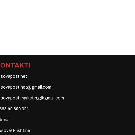
KONTAKTI
osovapost.net
osovapost.net@gmail.com
osovapost.marketing@gmail.com
383 49 890 321
dresa:
sovë/ Prishtinë