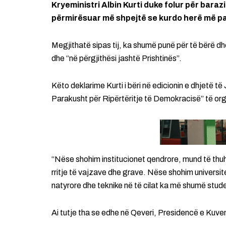
Kryeministri Albin Kurti duke folur për baraz
përmirësuar më shpejtë se kurdo herë më p
Megjithatë sipas tij, ka shumë punë për të bërë 
dhe “në përgjithësi jashtë Prishtinës”.
Këto deklarime Kurti i bëri në edicionin e dhjetë
Parakusht për Ripërtëritje të Demokracisë” të or
“Nëse shohim institucionet qendrore, mund të thu
rritje të vajzave dhe grave. Nëse shohim universit
natyrore dhe teknike në të cilat ka më shumë stude
Ai tutje tha se edhe në Qeveri, Presidencë e Kuve