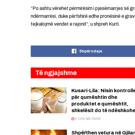
“Po ashtu vërehet përmirësim i pjesëmarrjes së gr
ndërmarrësi, duke përfshirë edhe pronësinë e gr
tejkalojmë vendet e rajonit”, u shpreh Kurti.
Shpërndaje
Të ngjajshme
Kusari-Lila: Nisin kontroll
për qumështin dhe
produktet e qumështit,
shkelësit do të ndëshkoh
6 ORË MË PARË
Shpëŕthen vetura në Gjila