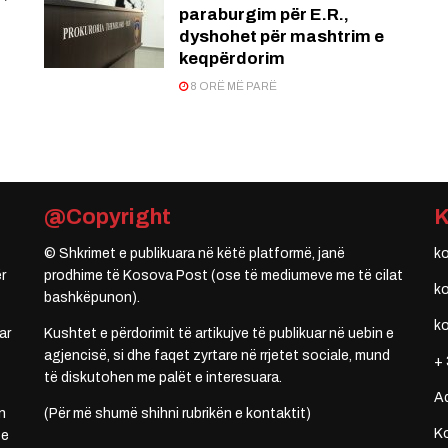
paraburgim për E.R.,
dyshohet për mashtrim e
keqpërdorim
8 ORË MË PARË
@Copyright
© Shkrimet e publikuara në këtë platformë, janë
k
r
prodhime të Kosova Post (ose të mediumeve me të cilat
k
bashkëpunon).
k
ar
Kushtet e përdorimit të artikujve të publikuar në uebin e
agjencisë, si dhe faqet zyrtare në rrjetet sociale, mund
+ 
të diskutohen me palët e interesuara.
A
n
(Për më shumë shihni rubrikën e kontaktit)
Ko
 e