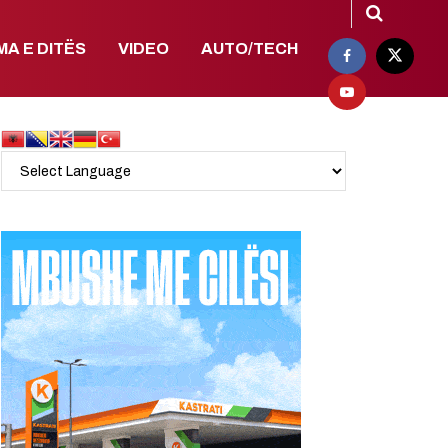
MA E DITËS
VIDEO
AUTO/TECH