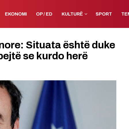
EKONOMI
OP / ED
KULTURË
SPORT
TE
inore: Situata është duke
ejtë se kurdo herë