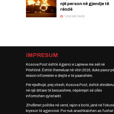
një person në gjendje të
rëndë
7 ORË MË PARË
IMPRESUM
Kosova Post është Agjenci e Lajmeve me seli në
Prishtinë. Është themeluar në vitin 2016, duke pasur pë
mision informimin e drejtë e të paanshëm.
Për rrjedhojë, prej vitesh, Kosova Post, është shndërru
në një dritare të besueshme, nëpërmjet së cilës
informohen qytetarët.
Zhvillimet politike në vend, rajon e botë, janë në fokusi
kryesor të agjencisë. Por nuk anashkalohen as fushat