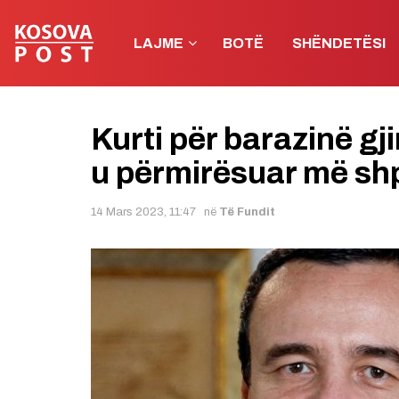
LAJME
BOTË
SHËNDETËSI
Kurti për barazinë gj
u përmirësuar më shp
14 Mars 2023, 11:47
në
Të Fundit