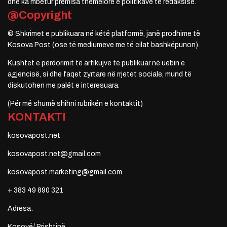
dhe ka mbetur premisa themelore e politikave të redaksisë.
@Copyright
© Shkrimet e publikuara në këtë platformë, janë prodhime të
Kosova Post (ose të mediumeve me të cilat bashkëpunon).
Kushtet e përdorimit të artikujve të publikuar në uebin e
agjencisë, si dhe faqet zyrtare në rrjetet sociale, mund të
diskutohen me palët e interesuara.
(Për më shumë shihni rubrikën e kontaktit)
KONTAKTI
kosovapost.net
kosovapost.net@gmail.com
kosovapost.marketing@gmail.com
+ 383 49 890 321
Adresa:
Kosovë/ Prishtinë