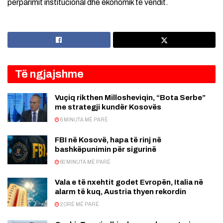
përparimit institucional dhe ekonomik të vendit.
Të ngjajshme
Vuçiq rikthen Millosheviqin, “Bota Serbe”
me strategji kundër Kosovës
6 MINUTA MË PARË
FBI në Kosovë, hapa të rinj në
bashkëpunimin për sigurinë
60 MINUTA MË PARË
Vala e të nxehtit godet Evropën, Italia në
alarm të kuq, Austria thyen rekordin
2 ORË MË PARË