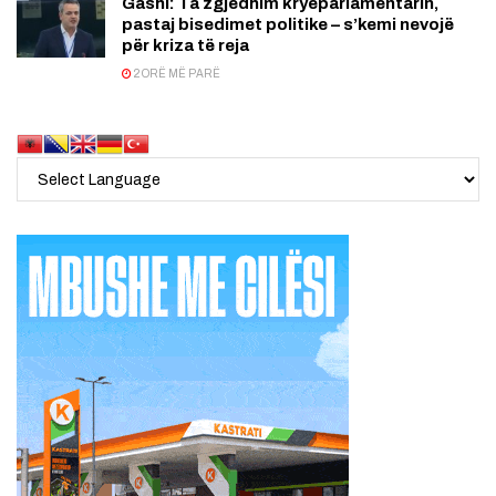
Gashi: Ta zgjedhim kryeparlamentarin,
pastaj bisedimet politike – s’kemi nevojë
për kriza të reja
2 ORË MË PARË