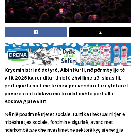
Kryeministri në detyrë, Albin Kurti, në përmbyllje të
vitit 2025 ka renditur dhjetë zhvillime që, sipas tij,
përbëjnë lajmet më të mira për vendin dhe qytetarët,
pavarësisht sfidave me të cilat është përballur
Kosova gjatë vitit.
Në një postim në rrjetet sociale, Kurti ka theksuar rritjen e
mbështetjes sociale, forcimin e sigurisë, avancimet
ndërkombëtare dhe investimet në sektorë kyç si energjia,