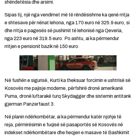
shëndetësia dhe arsimi.
Sipas tij, një nga vendimet më të rëndësishme ka qenë rritja
e shtesave për nënat lehona, nga 170 euro në 325.9 euro, si
dhe rritja e pagesës së pushimit të lehonisë nga Qeveria,
nga 223 euro në 319.5 euro. Po ashtu, ai ka përmendur
rritjen e pensionit bazik në 150 euro.
Në fushën e sigurisë, Kurti ka theksuar forcimin e ushtrisë së
Kosovës me pajisje moderne, përfshirë dronë amerikanë
Puma, dronë luftarakë turq Skydagger dhe sistemin antitank
gjerman Panzerfaust 3.
Në planin ndërkombëtar, ai ka përmendur katër njohje të
reja, përmirësimin e fuqisë së pasaportës së Kosovës në
indekset ndërkombëtare dhe heqjen e masave të Bashkimit