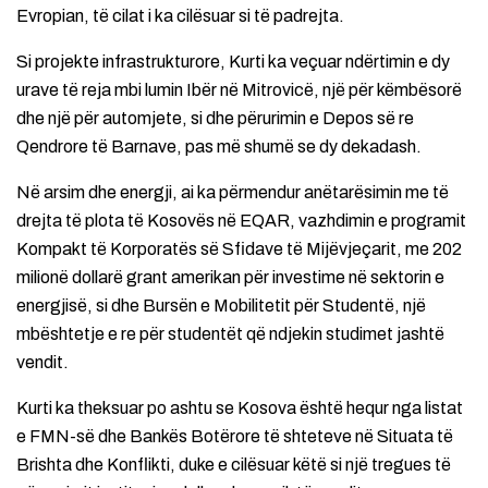
Evropian, të cilat i ka cilësuar si të padrejta.
Si projekte infrastrukturore, Kurti ka veçuar ndërtimin e dy
urave të reja mbi lumin Ibër në Mitrovicë, një për këmbësorë
dhe një për automjete, si dhe përurimin e Depos së re
Qendrore të Barnave, pas më shumë se dy dekadash.
Në arsim dhe energji, ai ka përmendur anëtarësimin me të
drejta të plota të Kosovës në EQAR, vazhdimin e programit
Kompakt të Korporatës së Sfidave të Mijëvjeçarit, me 202
milionë dollarë grant amerikan për investime në sektorin e
energjisë, si dhe Bursën e Mobilitetit për Studentë, një
mbështetje e re për studentët që ndjekin studimet jashtë
vendit.
Kurti ka theksuar po ashtu se Kosova është hequr nga listat
e FMN-së dhe Bankës Botërore të shteteve në Situata të
Brishta dhe Konflikti, duke e cilësuar këtë si një tregues të