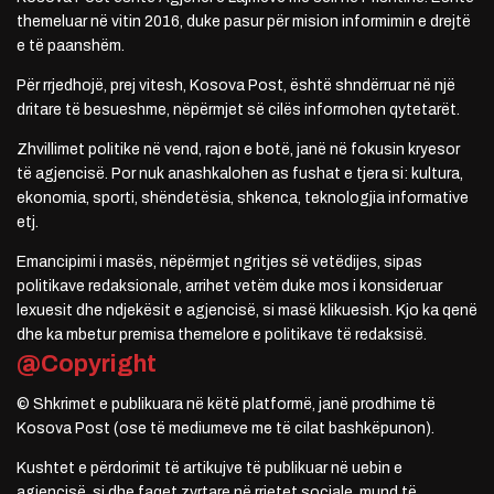
themeluar në vitin 2016, duke pasur për mision informimin e drejtë
e të paanshëm.
Për rrjedhojë, prej vitesh, Kosova Post, është shndërruar në një
dritare të besueshme, nëpërmjet së cilës informohen qytetarët.
Zhvillimet politike në vend, rajon e botë, janë në fokusin kryesor
të agjencisë. Por nuk anashkalohen as fushat e tjera si: kultura,
ekonomia, sporti, shëndetësia, shkenca, teknologjia informative
etj.
Emancipimi i masës, nëpërmjet ngritjes së vetëdijes, sipas
politikave redaksionale, arrihet vetëm duke mos i konsideruar
lexuesit dhe ndjekësit e agjencisë, si masë klikuesish. Kjo ka qenë
dhe ka mbetur premisa themelore e politikave të redaksisë.
@Copyright
© Shkrimet e publikuara në këtë platformë, janë prodhime të
Kosova Post (ose të mediumeve me të cilat bashkëpunon).
Kushtet e përdorimit të artikujve të publikuar në uebin e
agjencisë, si dhe faqet zyrtare në rrjetet sociale, mund të