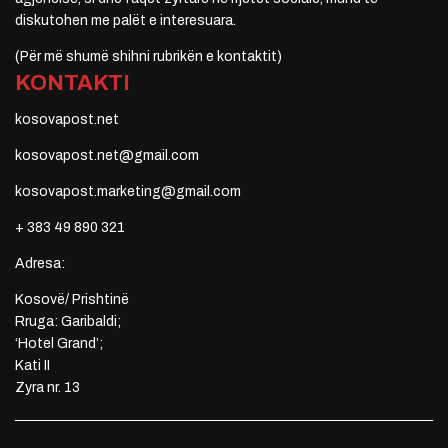
diskutohen me palët e interesuara.
(Për më shumë shihni rubrikën e kontaktit)
KONTAKTI
kosovapost.net
kosovapost.net@gmail.com
kosovapost.marketing@gmail.com
+ 383 49 890 321
Adresa:
Kosovë/ Prishtinë
Rruga: Garibaldi;
‘Hotel Grand’;
Kati II
Zyra nr. 13