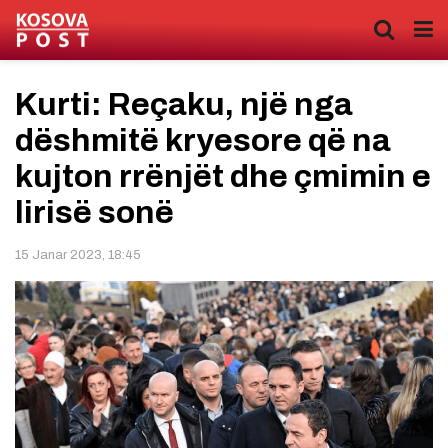
Kurti: Reçaku, një nga
dëshmitë kryesore që na
kujton rrënjët dhe çmimin e
lirisë sonë
15 Janar 2023, 18:45