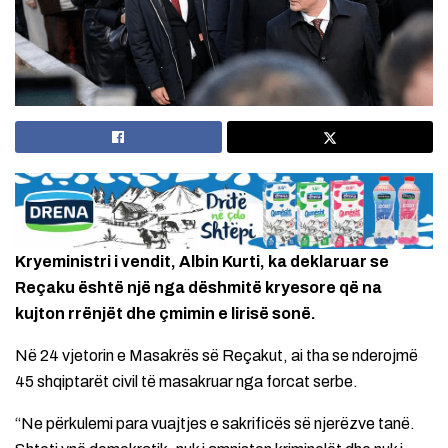
Kryeministri i vendit, Albin Kurti, ka deklaruar se
Reçaku është një nga dëshmitë kryesore që na
kujton rrënjët dhe çmimin e lirisë sonë.
Në 24 vjetorin e Masakrës së Reçakut, ai tha se nderojmë
45 shqiptarët civil të masakruar nga forcat serbe.
“Ne përkulemi para vuajtjes e sakrificës së njerëzve tanë.