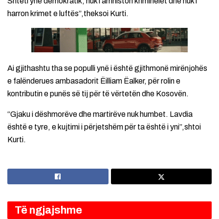
Shteti ynë demokratik, nuk i amniston kriminelët dhe nuk i
harron krimet e luftës”,theksoi Kurti.
Ai gjithashtu tha se populli ynë i është gjithmonë mirënjohës
e falënderues ambasadorit Ëilliam Ëalker, për rolin e
kontributin e punës së tij për të vërtetën dhe Kosovën.
“Gjaku i dëshmorëve dhe martirëve nuk humbet. Lavdia
është e tyre, e kujtimi i përjetshëm për ta është i yni”,shtoi
Kurti.
Të ngjajshme