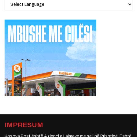
IMPRESUM
Kosova Post është Agjenci e Lajmeve me seli në Prishtinë. Është