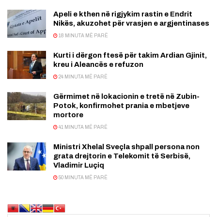
Apeli e kthen në rigjykim rastin e Endrit
Nikës, akuzohet për vrasjen e argjentinases
18 MINUTA MË PARË
Kurti i dërgon ftesë për takim Ardian Gjinit,
kreu i Aleancës e refuzon
24 MINUTA MË PARË
Gërmimet në lokacionin e tretë në Zubin-
Potok, konfirmohet prania e mbetjeve
mortore
41 MINUTA MË PARË
Ministri Xhelal Sveçla shpall persona non
grata drejtorin e Telekomit të Serbisë,
Vladimir Luçiq
50 MINUTA MË PARË