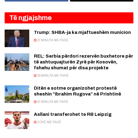
Të ngjajshme
Trump: SHBA-ja ka mjaftueshëm municion
27 MINUTA MË PARË
REL: Serbia përdori rezervën buxhetore për
të ashtuquajturën Zyrë për Kosovën,
fshehu shumat për disa projekte
36 MINUTA MË PARË
Ditën e sotme organizohet protestë
sheshin “Ibrahim Rugova” në Prishtinë
57 MINUTA MË PARË
Asllani transferohet te RB Leipzig
2 ORË MË PARË