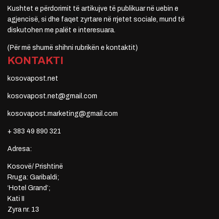
Kushtet e përdorimit të artikujve të publikuar në uebin e
agjencisë, si dhe faqet zyrtare në rrjetet sociale, mund të
diskutohen me palët e interesuara.
(Për më shumë shihni rubrikën e kontaktit)
KONTAKTI
kosovapost.net
kosovapost.net@gmail.com
kosovapost.marketing@gmail.com
+ 383 49 890 321
Adresa:
Kosovë/ Prishtinë
Rruga: Garibaldi;
‘Hotel Grand’;
Kati II
Zyra nr. 13