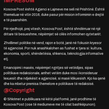
IMPRESUM
Kosova Post është Agjenci e Lajmeve me seli në Prishtinë. Është
themeluar në vitin 2016, duke pasur për mision informimin e drejtë
e të paanshëm.
Për rrjedhojë, prej vitesh, Kosova Post, është shndërruar në një
dritare të besueshme, nëpërmjet së cilës informohen qytetarët.
Zhvillimet politike në vend, rajon e botë, janë në fokusin kryesor
të agjencisë. Por nuk anashkalohen as fushat e tjera si: kultura,
ekonomia, sporti, shëndetësia, shkenca, teknologjia informative
etj.
Emancipimi i masës, nëpërmjet ngritjes së vetëdijes, sipas
politikave redaksionale, arrihet vetëm duke mos i konsideruar
lexuesit dhe ndjekësit e agjencisë, si masë klikuesish. Kjo ka qenë
dhe ka mbetur premisa themelore e politikave të redaksisë.
@Copyright
© Shkrimet e publikuara në këtë platformë, janë prodhime të
Kosova Post (ose të mediumeve me të cilat bashkëpunon).