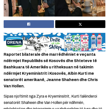
Raportet bilaterale dhe marrëdhëniet e veçanta
ndërmjet Republikës së Kosovës dhe Shteteve të
Bashkuara të Amerikës u ritheksuan në takimin
ndërmjet Kryeministrit i Kosovës, Albin Kurti me
senatorët amerikanë, Jeanne Shaheen dhe Chris
Van Hollen.
Sipas njoftimit nga Zyra e Kryeminsitrit, Kurti falënderoi
senatorët Shaheen dhe Van Hollen për ndihmën,
mbështetjen dhe interesimin e vazhdueshëm të tyre dhe të