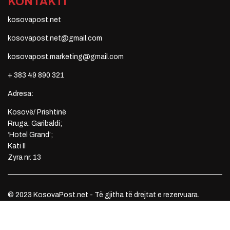
KONTAKTI
kosovapost.net
kosovapost.net@gmail.com
kosovapost.marketing@gmail.com
+ 383 49 890 321
Adresa:
Kosovë/ Prishtinë
Rruga: Garibaldi;
‘Hotel Grand’;
Kati II
Zyra nr. 13
© 2023 KosovaPost.net - Të gjitha të drejtat e rezervuara.