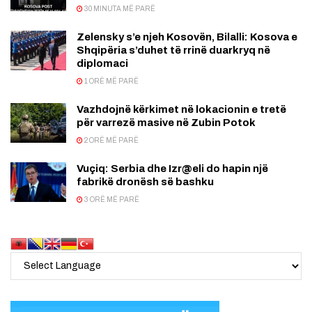
30 MINUTA MË PARË
Zelensky s’e njeh Kosovën, Bilalli: Kosova e
Shqipëria s’duhet të rrinë duarkryq në
diplomaci
1 ORË MË PARË
Vazhdojnë kërkimet në lokacionin e tretë
për varrezë masive në Zubin Potok
2 ORË MË PARË
Vuçiq: Serbia dhe Izr@eli do hapin një
fabrikë dronësh së bashku
3 ORË MË PARË