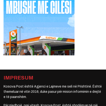
IMPRESUM
Kosova Post është Agjenci e Lajmeve me seli në Prishtinë. Është
themeluar në vitin 2016, duke pasur për mision informimin e drejtë
e të paanshëm.
Për rrjedhojë, prej vitesh, Kosova Post, është shndërruar në një