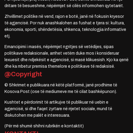
dritare të besueshme, nëpërmjet së cilës informohen qytetarët.
Zhvillimet politike në vend, rajon e botë, janë në fokusin kryesor
të agjencisë. Por nuk anashkalohen as fushat e tjera si: kultura,
ekonomia, sporti, shëndetësia, shkenca, teknologjia informative
etj.
Emancipimi i masës, nëpërmjet ngritjes së vetëdijes, sipas
politikave redaksionale, arrihet vetëm duke mos i konsideruar
lexuesit dhe ndjekësit e agjencisë, si masë klikuesish. Kjo ka qenë
dhe ka mbetur premisa themelore e politikave të redaksisë.
@Copyright
© Shkrimet e publikuara në këtë platformë, janë prodhime të
Kosova Post (ose të mediumeve me të cilat bashkëpunon).
Kushtet e përdorimit të artikujve të publikuar në uebin e
agjencisë, si dhe faqet zyrtare në rrjetet sociale, mund të
diskutohen me palët e interesuara.
(Për më shumë shihni rubrikën e kontaktit)