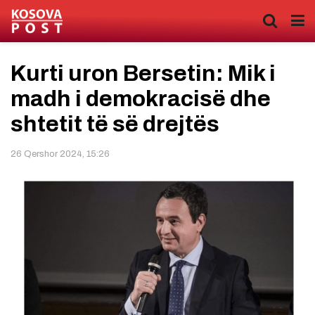
Kurti uron Bersetin: Mik i
madh i demokracisë dhe
shtetit të së drejtës
26 Qershor 2024, 15:26