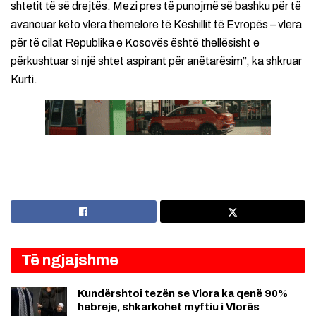
shtetit të së drejtës. Mezi pres të punojmë së bashku për të
avancuar këto vlera themelore të Këshillit të Evropës – vlera
për të cilat Republika e Kosovës është thellësisht e
përkushtuar si një shtet aspirant për anëtarësim”, ka shkruar
Kurti.
Të ngjajshme
Kundërshtoi tezën se Vlora ka qenë 90%
hebreje, shkarkohet myftiu i Vlorës