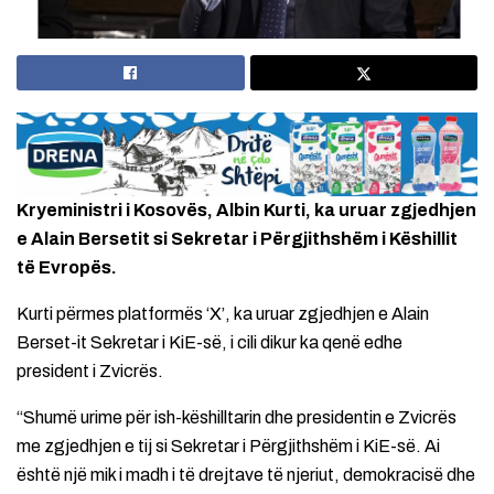
Kryeministri i Kosovës, Albin Kurti, ka uruar zgjedhjen
e Alain Bersetit si Sekretar i Përgjithshëm i Këshillit
të Evropës.
Kurti përmes platformës ‘X’, ka uruar zgjedhjen e Alain
Berset-it Sekretar i KiE-së, i cili dikur ka qenë edhe
president i Zvicrës.
“Shumë urime për ish-këshilltarin dhe presidentin e Zvicrës
me zgjedhjen e tij si Sekretar i Përgjithshëm i KiE-së. Ai
është një mik i madh i të drejtave të njeriut, demokracisë dhe